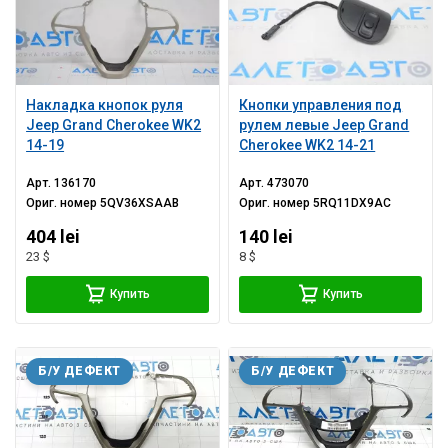
Накладка кнопок руля
Кнопки управления под
Jeep Grand Cherokee WK2
рулем левые Jeep Grand
14-19
Cherokee WK2 14-21
Арт.
136170
Арт.
473070
Ориг. номер
5QV36XSAAB
Ориг. номер
5RQ11DX9AC
404 lei
140 lei
23 $
8 $
Купить
Купить
Б/У ДЕФЕКТ
Б/У ДЕФЕКТ