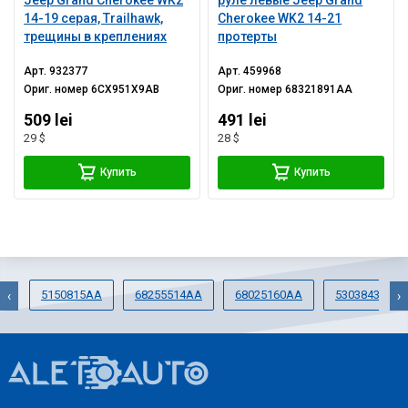
14-19 серая, Trailhawk,
Cherokee WK2 14-21
трещины в креплениях
протерты
Арт.
932377
Арт.
459968
Ориг. номер
6CX951X9AB
Ориг. номер
68321891AA
509 lei
491 lei
29 $
28 $
Купить
Купить
5150815AA
68255514AA
68025160AA
5303843AE
‹
›