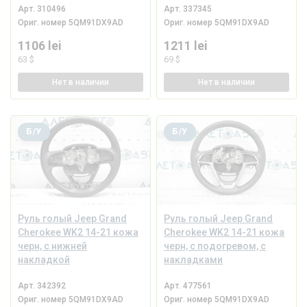
Арт.
310496
Арт.
337345
Ориг. номер
5QM91DX9AD
Ориг. номер
5QM91DX9AD
1106 lei
1211 lei
63 $
69 $
Нет
в наличии
Нет
в наличии
Б/У
Б/У
Руль голый Jeep Grand
Руль голый Jeep Grand
Cherokee WK2 14-21 кожа
Cherokee WK2 14-21 кожа
черн, с нижней
черн, с подогревом, с
накладкой
накладками
Арт.
342392
Арт.
477561
Ориг. номер
5QM91DX9AD
Ориг. номер
5QM91DX9AD