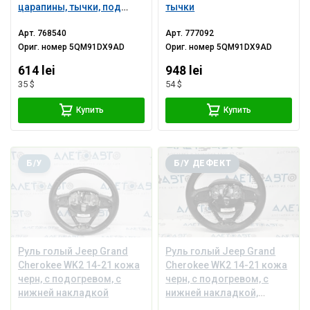
царапины, тычки, под
тычки
химчистку
Арт.
768540
Арт.
777092
Ориг. номер
5QM91DX9AD
Ориг. номер
5QM91DX9AD
614 lei
948 lei
35 $
54 $
Купить
Купить
Б/У
Б/У ДЕФЕКТ
Руль голый Jeep Grand
Руль голый Jeep Grand
Cherokee WK2 14-21 кожа
Cherokee WK2 14-21 кожа
черн, с подогревом, с
черн, с подогревом, с
нижней накладкой
нижней накладкой,
царапины, вмятины