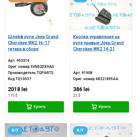
Шлейф руля Jeep Grand
Кнопки управления на
Cherokee WK2 16-17
руле правые Jeep Grand
гитара в сборе
Cherokee WK2 14-21
Арт.
953314
Ориг. номер
5VN52DX9AD
Производитель
TQPARTS
Арт.
91908
Код
TQ10537
Ориг. номер
68321895AA
2018 lei
386 lei
115 $
22 $
Купить
Купить
Б/У
Б/У