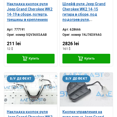
Накладка кнопок руля
Шлейф руля Jeep Grand
Jeep Grand Cherokee WK2
Cherokee WK2 14-15
14-19 в сборе, потерта,
гитара в сборе, под
трещины в креплениях
подогрев руля,
потертости
Арт.
777191
Арт.
628666
Ориг. номер
5QV36XSAAB
Ориг. номер
1NJ74DX9AG
211 lei
2826 lei
12 $
161 $
Купить
Купить
Б/У ДЕФЕКТ
Б/У ДЕФЕКТ
Накладка кнопок руля
Кнопки управления на
Jeep Grand Cherokee WK2
руле левые Jeep Grand