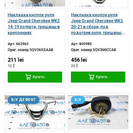
Накладка кнопок руля
Накладка кнопок руля
Jeep Grand Cherokee WK2
Jeep Grand Cherokee WK2
14-19 потерта, трещины в
20-21 в сборе, под
креплениях
подогрев руля, трещины в
креплении, царапины
Арт.
662963
Арт.
840980
Ориг. номер
5QV36XSAAB
Ориг. номер
5QV36NCCAB
211 lei
456 lei
12 $
26 $
Купить
Купить
Б/У ДЕФЕКТ
Б/У