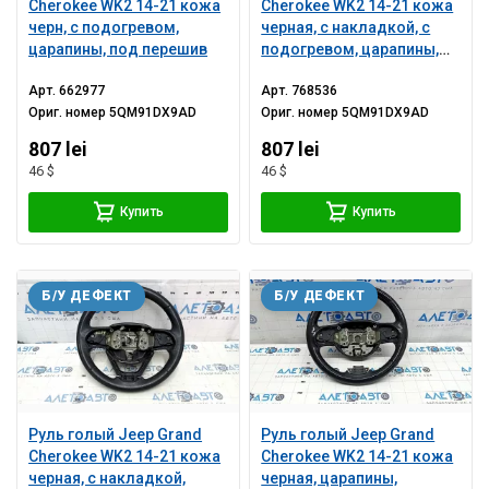
Cherokee WK2 14-21 кожа
Cherokee WK2 14-21 кожа
черн, с подогревом,
черная, с накладкой, с
царапины, под перешив
подогревом, царапины,
тычки
Арт.
662977
Арт.
768536
Ориг. номер
5QM91DX9AD
Ориг. номер
5QM91DX9AD
807 lei
807 lei
46 $
46 $
Купить
Купить
Б/У ДЕФЕКТ
Б/У ДЕФЕКТ
Руль голый Jeep Grand
Руль голый Jeep Grand
Cherokee WK2 14-21 кожа
Cherokee WK2 14-21 кожа
черная, с накладкой,
черная, царапины,