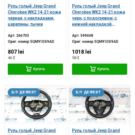
Руль голый Jeep Grand
Руль голый Jeep Grand
Cherokee WK2 14-21 кожа
Cherokee WK2 14-21 кожа
черная, с накладками,
черн, с подогревом, с
царапины, тычки
нижней накладкой,
царапина
Арт.
266703
Арт.
599448
Ориг. номер
5QM91DX9AD
Ориг. номер
5QM91DX9AD
807 lei
1018 lei
46 $
58 $
Купить
Купить
Б/У ДЕФЕКТ
Б/У ДЕФЕКТ
Руль голый Jeep Grand
Руль голый Jeep Grand