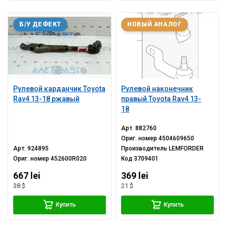
Б/У ДЕФЕКТ
НОВЫЙ АНАЛОГ
Рулевой карданчик Toyota
Рулевой наконечник
Rav4 13-18 ржавый
правый Toyota Rav4 13-
18
Арт.
882760
Ориг. номер
4504609650
Арт.
924895
Производитель
LEMFORDER
Ориг. номер
452600R020
Код
3709401
667 lei
369 lei
38 $
21 $
Купить
Купить