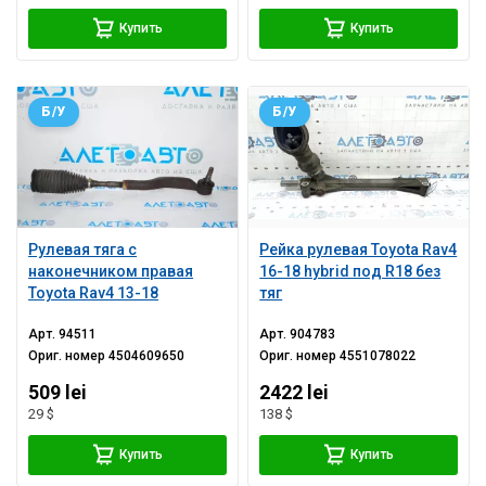
Купить
Купить
Б/У
Б/У
Рулевая тяга с
Рейка рулевая Toyota Rav4
наконечником правая
16-18 hybrid под R18 без
Toyota Rav4 13-18
тяг
Арт.
94511
Арт.
904783
Ориг. номер
4504609650
Ориг. номер
4551078022
509 lei
2422 lei
29 $
138 $
Купить
Купить