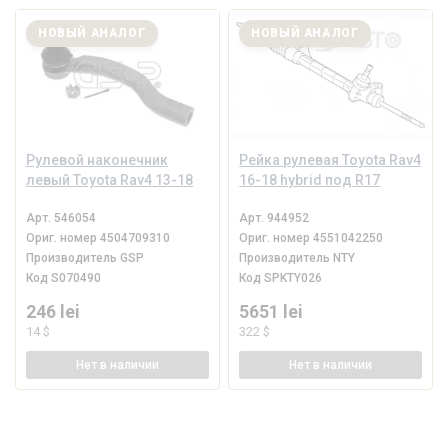
НОВЫЙ АНАЛОГ
НОВЫЙ АНАЛОГ
Рулевой наконечник
Рейка рулевая Toyota Rav4
левый Toyota Rav4 13-18
16-18 hybrid под R17
Арт.
546054
Арт.
944952
Ориг. номер
4504709310
Ориг. номер
4551042250
Производитель
GSP
Производитель
NTY
Код
S070490
Код
SPKTY026
246 lei
5651 lei
14 $
322 $
Нет
в наличии
Нет
в наличии