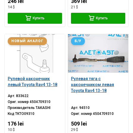
246 lei
369 lei
14 $
21 $
Купить
Купить
НОВЫЙ АНАЛОГ
Б/У
Рулевой наконечник
Рулевая тяга с
левый Toyota Rav4 13-18
наконечником левая
Toyota Rav4 13-18
Арт.
833622
Ориг. номер
4504709310
Производитель
TAKASHI
Арт.
94510
Код
TKTO09310
Ориг. номер
4504709310
176 lei
509 lei
10 $
29 $