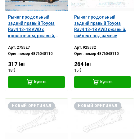
Рычаг продольный
Рычаг продольный
задний правый Toyota
задний правый Toyota
Rav4 13-18 AWD с
Rav4 13-18 AWD ржавый,
кронштеном, ржавый,
сайлент под замену
порван сайлент
Арт.
275527
Арт.
925532
Ориг. номер
4876048110
Ориг. номер
4876048110
317 lei
264 lei
18 $
15 $
Купить
Купить
НОВЫЙ ОРИГИНАЛ
НОВЫЙ ОРИГИНАЛ