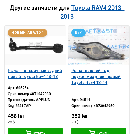
Другие запчасти для
Toyota RAV4 2013 -
2018
НОВЫЙ АНАЛОГ
Б/У
Рычаг поперечный задний
Рычаг нижний под
левый Toyota Rav4 13-18
пружину задний правый
Toyota Rav4 13-14
Арт.
605254
Ориг. номер
4871042030
Производитель
APPLUS
Арт.
94516
Код
28417AP
Ориг. номер
4873042050
458 lei
352 lei
26 $
20 $
Купить
Купить