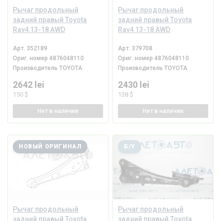
Рычаг продольный
Рычаг продольный
задний правый Toyota
задний правый Toyota
Rav4 13-18 AWD
Rav4 13-18 AWD
Арт.
352189
Арт.
379708
Ориг. номер
4876048110
Ориг. номер
4876048110
Производитель
TOYOTA
Производитель
TOYOTA
2642 lei
2430 lei
150 $
138 $
Нет
в наличии
Нет
в наличии
НОВЫЙ ОРИГИНАЛ
Б/У
Рычаг продольный
Рычаг продольный
задний правый Toyota
задний правый Toyota