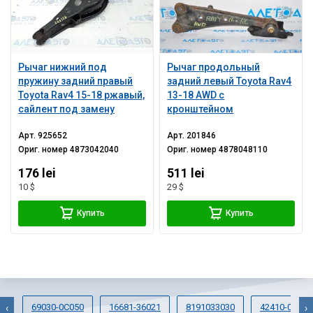
Рычаг нижний под
Рычаг продольный
пружину задний правый
задний левый Toyota Rav4
Toyota Rav4 15-18 ржавый,
13-18 AWD с
сайлент под замену
кронштейном
Арт.
925652
Арт.
201846
Ориг. номер
4873042040
Ориг. номер
4878048110
176 lei
511 lei
10 $
29 $
Купить
Купить
69030-0C050
16681-36021
8191033030
42410-0E050
‹
›