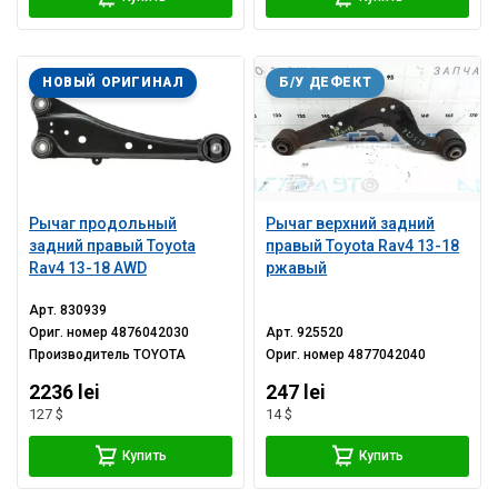
НОВЫЙ ОРИГИНАЛ
Б/У ДЕФЕКТ
Рычаг продольный
Рычаг верхний задний
задний правый Toyota
правый Toyota Rav4 13-18
Rav4 13-18 AWD
ржавый
Арт.
830939
Ориг. номер
4876042030
Арт.
925520
Производитель
TOYOTA
Ориг. номер
4877042040
2236 lei
247 lei
127 $
14 $
Купить
Купить