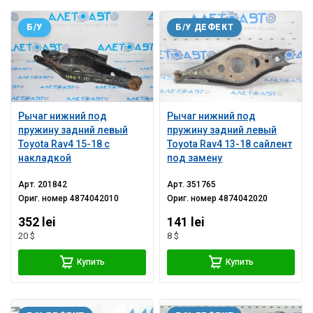
Б/У
Б/У ДЕФЕКТ
Рычаг нижний под
Рычаг нижний под
пружину задний левый
пружину задний левый
Toyota Rav4 15-18 с
Toyota Rav4 13-18 сайлент
накладкой
под замену
Арт.
201842
Арт.
351765
Ориг. номер
4874042010
Ориг. номер
4874042020
352 lei
141 lei
20 $
8 $
Купить
Купить