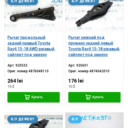
Б/У ДЕФЕКТ
Б/У ДЕФЕКТ
Рычаг продольный
Рычаг нижний под
задний правый Toyota
пружину задний левый
Rav4 13-18 AWD ржавый,
Toyota Rav4 15-18 ржавый,
сайлент под замену
сайлент под замену
Арт.
925532
Арт.
925651
Ориг. номер
4876048110
Ориг. номер
4874042010
264 lei
176 lei
15 $
10 $
Купить
Купить
Б/У ДЕФЕКТ
Б/У