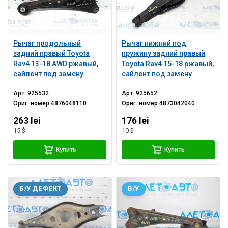
Рычаг продольный
Рычаг нижний под
задний правый Toyota
пружину задний правый
Rav4 13-18 AWD ржавый,
Toyota Rav4 15-18 ржавый,
сайлент под замену
сайлент под замену
Арт.
925532
Арт.
925652
Ориг. номер
4876048110
Ориг. номер
4873042040
263 lei
176 lei
15 $
10 $
Купить
Купить
Б/У ДЕФЕКТ
Б/У