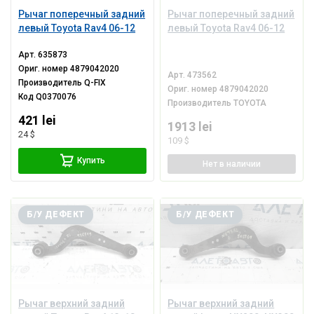
Рычаг поперечный задний
Рычаг поперечный задний
левый Toyota Rav4 06-12
левый Toyota Rav4 06-12
Арт.
635873
Ориг. номер
4879042020
Арт.
473562
Производитель
Q-FIX
Ориг. номер
4879042020
Код
Q0370076
Производитель
TOYOTA
421 lei
1913 lei
24 $
109 $
Купить
Нет
в наличии
Б/У ДЕФЕКТ
Б/У ДЕФЕКТ
Рычаг верхний задний
Рычаг верхний задний