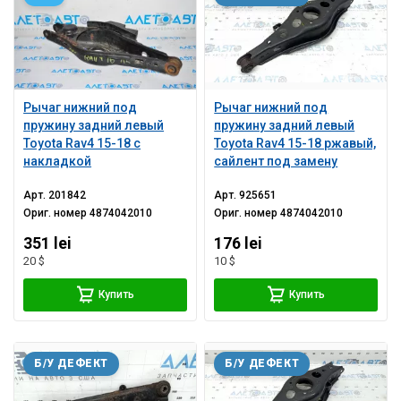
Рычаг нижний под
Рычаг нижний под
пружину задний левый
пружину задний левый
Toyota Rav4 15-18 с
Toyota Rav4 15-18 ржавый,
накладкой
сайлент под замену
Арт.
201842
Арт.
925651
Ориг. номер
4874042010
Ориг. номер
4874042010
351 lei
176 lei
20 $
10 $
Купить
Купить
Б/У ДЕФЕКТ
Б/У ДЕФЕКТ