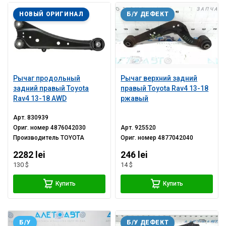
НОВЫЙ ОРИГИНАЛ
Б/У ДЕФЕКТ
Рычаг продольный
Рычаг верхний задний
задний правый Toyota
правый Toyota Rav4 13-18
Rav4 13-18 AWD
ржавый
Арт.
830939
Ориг. номер
4876042030
Арт.
925520
Производитель
TOYOTA
Ориг. номер
4877042040
2282 lei
246 lei
130 $
14 $
Купить
Купить
Б/У
Б/У ДЕФЕКТ