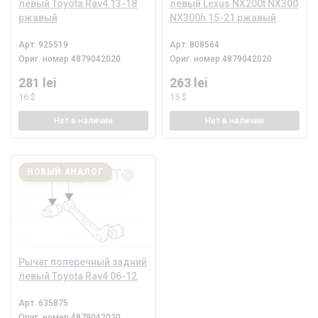
левый Toyota Rav4 13-18
левый Lexus NX200t NX300
ржавый
NX300h 15-21 ржавый
Арт.
925519
Арт.
808564
Ориг. номер
4879042020
Ориг. номер
4879042020
281 lei
263 lei
16 $
15 $
Нет
в наличии
Нет
в наличии
НОВЫЙ АНАЛОГ
Рычаг поперечный задний
левый Toyota Rav4 06-12
Арт.
635875
Ориг. номер
4879042020