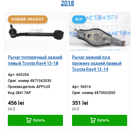
2018
НОВЫЙ АНАЛОГ
Б/У
Рычаг поперечный задний
Рычаг нижний под
левый Toyota Rav4 13-18
пружину задний правый
Toyota Rav4 13-14
Арт.
605254
Ориг. номер
4871042030
Производитель
APPLUS
Арт.
94516
Код
28417AP
Ориг. номер
4873042050
456 lei
351 lei
26 $
20 $
Купить
Купить