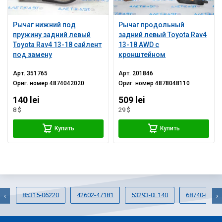
Рычаг нижний под
Рычаг продольный
пружину задний левый
задний левый Toyota Rav4
Toyota Rav4 13-18 сайлент
13-18 AWD с
под замену
кронштейном
Арт.
351765
Арт.
201846
Ориг. номер
4874042020
Ориг. номер
4878048110
140 lei
509 lei
8 $
29 $
Купить
Купить
85315-06220
42602-47181
53293-0E140
68740-0208
‹
›