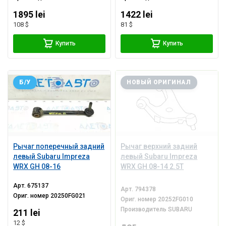
1895 lei
1422 lei
108 $
81 $
Купить
Купить
Б/У
НОВЫЙ ОРИГИНАЛ
Рычаг поперечный задний
Рычаг верхний задний
левый Subaru Impreza
левый Subaru Impreza
WRX GH 08-16
WRX GH 08-14 2.5T
Арт.
675137
Арт.
794378
Ориг. номер
20250FG021
Ориг. номер
20252FG010
Производитель
SUBARU
211 lei
12 $