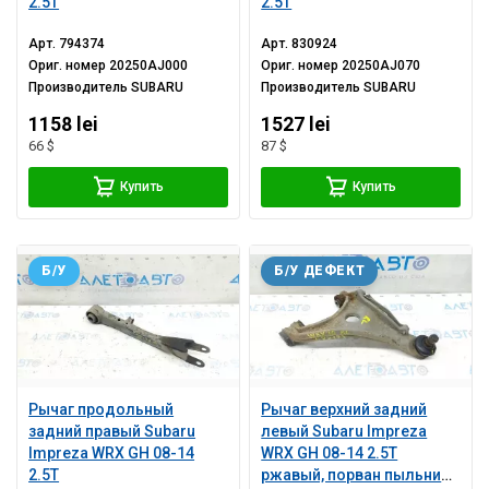
2.5T
2.5T
Арт.
794374
Арт.
830924
Ориг. номер
20250AJ000
Ориг. номер
20250AJ070
Производитель
SUBARU
Производитель
SUBARU
1158 lei
1527 lei
66 $
87 $
Купить
Купить
Б/У
Б/У ДЕФЕКТ
Рычаг продольный
Рычаг верхний задний
задний правый Subaru
левый Subaru Impreza
Impreza WRX GH 08-14
WRX GH 08-14 2.5T
2.5T
ржавый, порван пыльник,