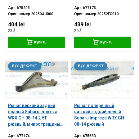
микротрещины С/Б
Арт.
675205
Арт.
677173
Ориг. номер
20250AJ000
Ориг. номер
20252FG010
404 lei
439 lei
23 $
25 $
Купить
Купить
Б/У ДЕФЕКТ
Б/У ДЕФЕКТ
Рычаг верхний задний
Рычаг поперечный
правый Subaru Impreza
нижний задний левый
WRX GH 08-14 2.5T
Subaru Impreza WRX GH
ржавый, микротрещины
08-14 ржавый
С/Б
Арт.
677174
Арт.
675683