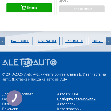
дог.
Купить
Нет
в наличии
84751SG000
57707AL01A
57731SJ350
34312SG011
‹
›
© 2013-2026. Aleto Avto - купить оригинальные Б/У запчасти на
авто. Доставка и продажа авто из США
Доставка и оплата
Авто из США
Гарантии
Разборка автомобилей
Отзывы
Автосалон
Вакансии
Катализаторы