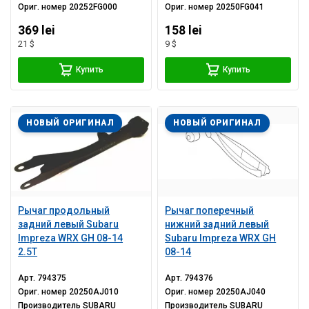
Ориг. номер
20252FG000
Ориг. номер
20250FG041
369 lei
158 lei
21 $
9 $
Купить
Купить
НОВЫЙ ОРИГИНАЛ
НОВЫЙ ОРИГИНАЛ
Рычаг продольный
Рычаг поперечный
задний левый Subaru
нижний задний левый
Impreza WRX GH 08-14
Subaru Impreza WRX GH
2.5T
08-14
Арт.
794375
Арт.
794376
Ориг. номер
20250AJ010
Ориг. номер
20250AJ040
Производитель
SUBARU
Производитель
SUBARU