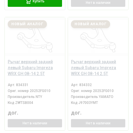
Купить
Нет
в наличии
НОВЫЙ АНАЛОГ
НОВЫЙ АНАЛОГ
Рычаг верхний задний
Рычаг верхний задний
левый Subaru Impreza
левый Subaru Impreza
WRX GH 08-14 2.5T
WRX GH 08-14 2.5T
Арт.
834331
Арт.
834332
Ориг. номер
20252FG010
Ориг. номер
20252FG010
Производитель
NTY
Производитель
YAMATO
Код
ZWTSB004
Код
J97003YMT
дог.
дог.
Нет
в наличии
Нет
в наличии