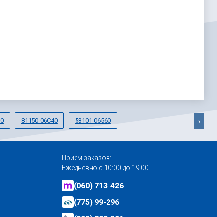
20
81150-06C40
53101-06560
›
Приём заказов:
Ежедневно с 10:00 до 19:00
(060) 713-426
(775) 99-296