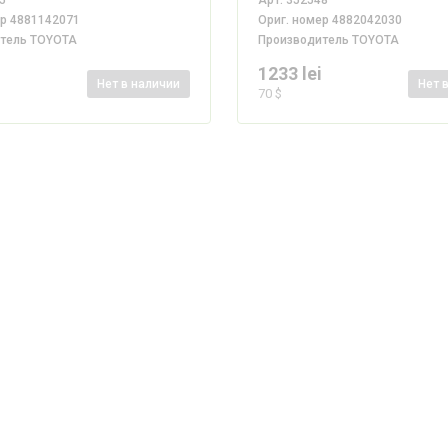
5
Арт.
352548
ер
4881142071
Ориг. номер
4882042030
итель
TOYOTA
Производитель
TOYOTA
i
1233 lei
Нет
в наличии
Нет
70 $