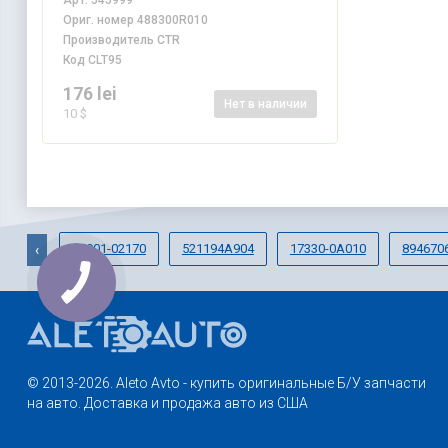
Арт.
545999
Ориг. номер
488300R010
Производитель
CTR
Код
CLT95
176 lei
Нет
в наличии
10 $
87901-02170
521194A904
17330-0A010
894670
‹
© 2013-2026. Aleto Avto - купить оригинальные Б/У запчасти
на авто. Доставка и продажа авто из США