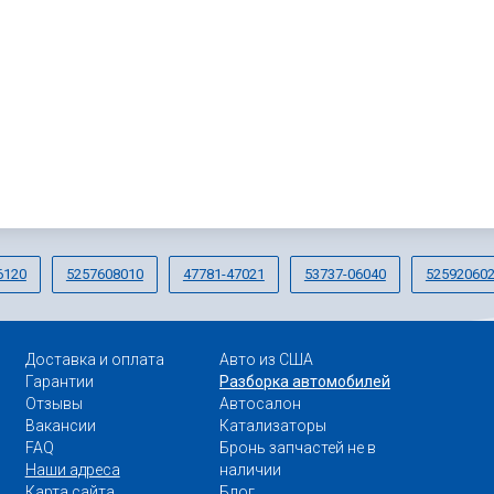
6120
5257608010
47781-47021
53737-06040
52592060
Доставка и оплата
Авто из США
Гарантии
Разборка автомобилей
Отзывы
Автосалон
Вакансии
Катализаторы
FAQ
Бронь запчастей не в
Наши адреса
наличии
Карта сайта
Блог