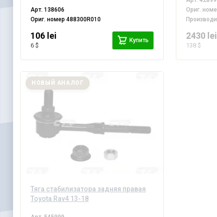
Арт.
42899
Арт.
138606
Ориг. ном
Ориг. номер
488300R010
Производ
106 lei
2430 le
Купить
6 $
138 $
НОВЫЙ АНАЛОГ
Тяга стабилизатора задняя правая
Toyota Rav4 13-18