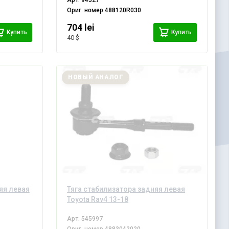
Арт.
94527
Ориг. номер
488120R030
704 lei
Купить
Купить
40 $
НОВЫЙ АНАЛОГ
яя левая
Тяга стабилизатора задняя левая
Toyota Rav4 13-18
Арт.
545997