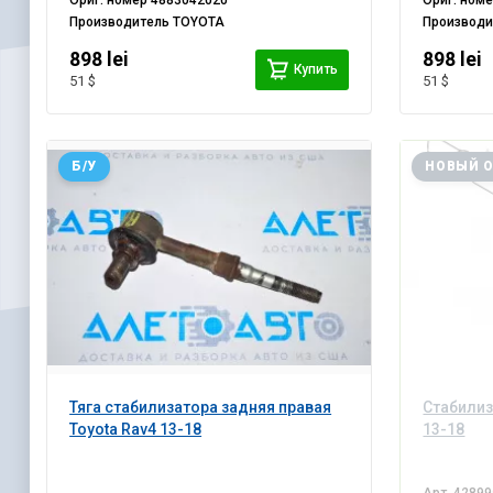
Ориг. номер
4883042020
Ориг. ном
Производитель
TOYOTA
Производ
898 lei
898 lei
Купить
51 $
51 $
Б/У
НОВЫЙ 
Тяга стабилизатора задняя правая
Стабилиз
Toyota Rav4 13-18
13-18