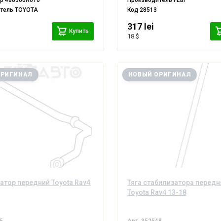
ер
488300R010
Производитель
FEBI
итель
TOYOTA
Код
28513
317 lei
Купить
18 $
ОРИГИНАЛ
НОВЫЙ ОРИГИНАЛ
атор передний Toyota Rav4
Тяга стабилизатора передн
Toyota Rav4 13-18