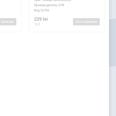
Ориг. номер
4883042020
Производитель
CTR
Код
CLT95
229 lei
в наличии
Нет
в наличии
13 $