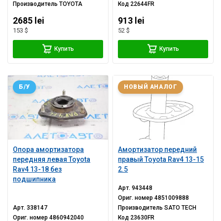
Производитель
TOYOTA
Код
22644FR
2685 lei
913 lei
153 $
52 $
Купить
Купить
Б/У
НОВЫЙ АНАЛОГ
Опора амортизатора
Амортизатор передний
передняя левая Toyota
правый Toyota Rav4 13-15
Rav4 13-18 без
2.5
подшипника
Арт.
943448
Ориг. номер
4851009888
Арт.
338147
Производитель
SATO TECH
Ориг. номер
4860942040
Код
23630FR