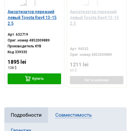
Амортизатор передний
Амортизатор передний
левый Toyota Rav4 13-15
левый Toyota Rav4 13-15
2.5
2.5
Арт.
632719
Ориг. номер
4852009889
Производитель
KYB
Арт.
94532
Код
339335
Ориг. номер
4852009889
1895 lei
1211 lei
108 $
69 $
Купить
Нет
в наличии
Подробности
Совместимость
Гарантии