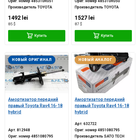
Ориг. номер
485310R051
Ориг. номер
485310R050
Производитель
TOYOTA
Производитель
TOYOTA
1492 lei
1527 lei
85 $
87 $
Купить
Купить
НОВЫЙ ОРИГИНАЛ
НОВЫЙ АНАЛОГ
Амортизатор передний
Амортизатор передний
правый Toyota Rav4 16-18
правый Toyota Rav4 16-18
hybrid
hybrid
Арт.
632722
Арт.
812948
Ориг. номер
4851080795
Ориг. номер
4851080795
Производитель
SATO TECH