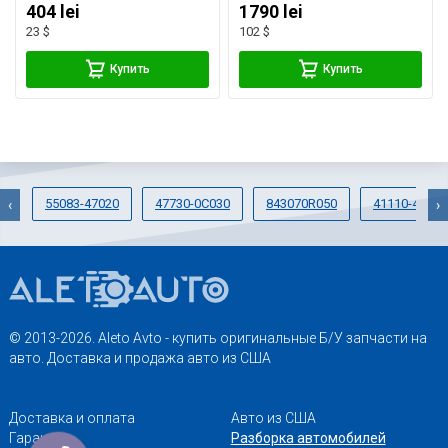
404 lei
1790 lei
23 $
102 $
Купить
Купить
55083-47020
47730-0C030
843070R050
41110-45011
‹
›
© 2013-2026. Aleto Avto - купить оригинальные Б/У запчасти на
авто. Доставка и продажа авто из США
Доставка и оплата
Авто из США
Гарантии
Разборка автомобилей