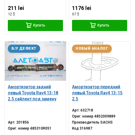
211 lei
1176 lei
12 $
67 $
Купить
Купить
Б/У ДЕФЕКТ
НОВЫЙ АНАЛОГ
Амортизатор задний
Амортизатор передний
левый Toyota Rav4 13-18
левый Toyota Rav4 13-15
2.5 сайлент под замену
2.5
Арт.
632718
Ориг. номер
4852009889
Арт.
201856
Производитель
SACHS
Ориг. номер
485310R051
Код
316987