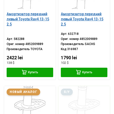
Амортизатор передний
Амортизатор передний
левый Toyota Rav4 13-15
левый Toyota Rav4 13-15
2.5
2.5
Арт.
632718
Арт.
582288
Ориг. номер
4852009889
Ориг. номер
4852009889
Производитель
SACHS
Производитель
TOYOTA
Код
316987
2422 lei
1790 lei
138 $
102 $
Купить
Купить
НОВЫЙ АНАЛОГ
Б/У