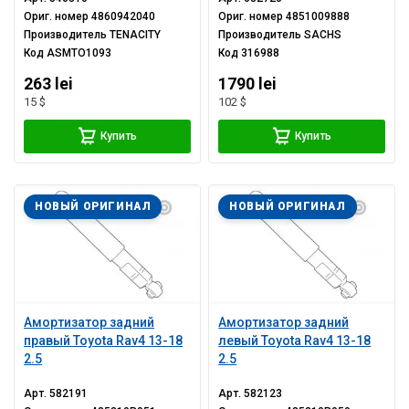
Ориг. номер
4860942040
Ориг. номер
4851009888
Производитель
TENACITY
Производитель
SACHS
Код
ASMTO1093
Код
316988
263 lei
1790 lei
15 $
102 $
Купить
Купить
НОВЫЙ ОРИГИНАЛ
НОВЫЙ ОРИГИНАЛ
Амортизатор задний
Амортизатор задний
правый Toyota Rav4 13-18
левый Toyota Rav4 13-18
2.5
2.5
Арт.
582191
Арт.
582123