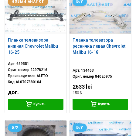
НОВЫЙ АНАЛОГ
Б/У
Планка телевизора
Планка телевизора
нижняя Chevrolet Malibu
ресничка левая Chevrolet
16-25
Malibu 16-18
Арт.
659551
Ориг. номер
22978216
Арт.
134463
Производитель
ALETO
Ориг. номер
84020975
Код
AL0707880104
2633 lei
дог.
150 $
Купить
Купить
Б/У
Б/У