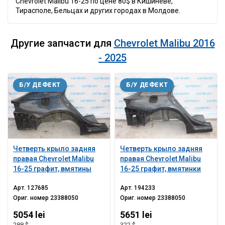
Chevrolet Malibu 16-25 по цене 80$ в Кишинёве,
Тирасполе, Бельцах и других городах в Молдове.
Другие запчасти для
Chevrolet Malibu 2016
- 2025
Б/У ДЕФЕКТ
Б/У ДЕФЕКТ
Четверть крыло задняя
Четверть крыло задняя
правая Chevrolet Malibu
правая Chevrolet Malibu
16-25 графит, вмятины
16-25 графит, вмятинки
Арт.
127685
Арт.
194233
Ориг. номер
23388050
Ориг. номер
23388050
5054 lei
5651 lei
288 $
322 $