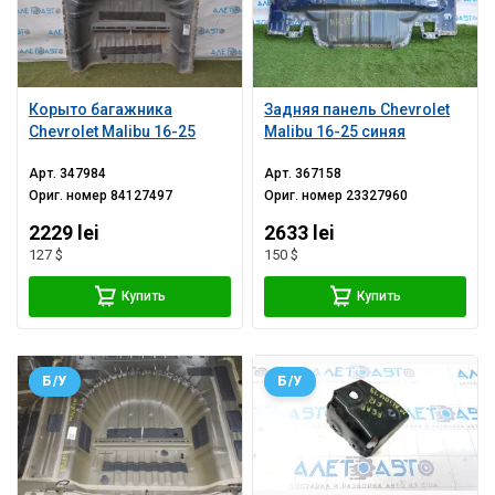
Корыто багажника
Задняя панель Chevrolet
Chevrolet Malibu 16-25
Malibu 16-25 синяя
Арт.
347984
Арт.
367158
Ориг. номер
84127497
Ориг. номер
23327960
2229 lei
2633 lei
127 $
150 $
Купить
Купить
Б/У
Б/У