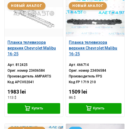
НОВЫЙ АНАЛОГ
НОВЫЙ АНАЛОГ
Планка телевизора
Планка телевизора
верхняя Chevrolet Malibu
верхняя Chevrolet Malibu
16-25
16-25
Арт.
812425
Арт.
466714
Ориг. номер
23406584
Ориг. номер
23406584
Производитель
AMPARTS
Производитель
FPS
Код
APCV02041
Код
FP 1719 210
1983 lei
1509 lei
113 $
86 $
Купить
Купить