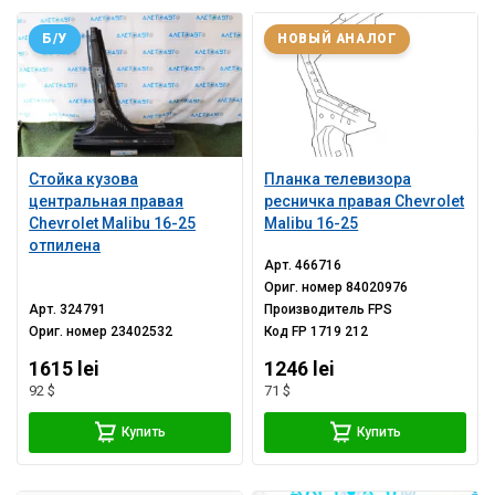
Б/У
НОВЫЙ АНАЛОГ
Стойка кузова
Планка телевизора
центральная правая
ресничка правая Chevrolet
Chevrolet Malibu 16-25
Malibu 16-25
отпилена
Арт.
466716
Ориг. номер
84020976
Арт.
324791
Производитель
FPS
Ориг. номер
23402532
Код
FP 1719 212
1615 lei
1246 lei
92 $
71 $
Купить
Купить