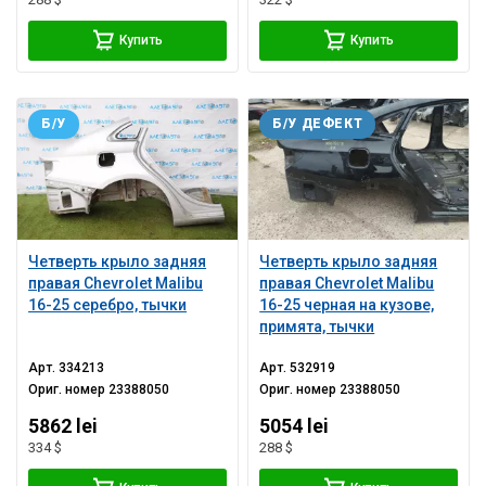
Купить
Купить
Б/У
Б/У ДЕФЕКТ
Четверть крыло задняя
Четверть крыло задняя
правая Chevrolet Malibu
правая Chevrolet Malibu
16-25 серебро, тычки
16-25 черная на кузове,
примята, тычки
Арт.
334213
Арт.
532919
Ориг. номер
23388050
Ориг. номер
23388050
5862 lei
5054 lei
334 $
288 $