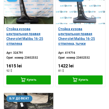
Стойка кузова
Стойка кузова
центральная правая
центральная правая
Chevrolet Malibu 16-25
Chevrolet Malibu 16-25
отпилена
отпилена, тычки
Арт.
324791
Арт.
419716
Ориг. номер
23402532
Ориг. номер
23402532
1615 lei
1422 lei
92 $
81 $
Купить
Купить
Б/У ДЕФЕКТ