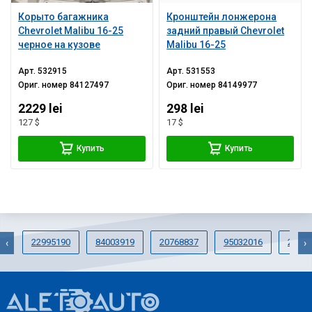
Корыто багажника
Кронштейн лонжерона
Chevrolet Malibu 16-25
задний правый Chevrolet
черное на кузове
Malibu 16-25
Арт.
532915
Арт.
531553
Ориг. номер
84127497
Ориг. номер
84149977
2229 lei
298 lei
127 $
17 $
Купить
Купить
22995190
84003919
20768837
95032016
22853
‹
›