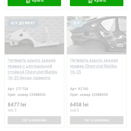
Купить
Купить
Б/У ДЕФЕКТ
Б/У
Четверть крыло задняя
Четверть крыло задняя
правая с центральной
правая Chevrolet Malibu
стойкой Chevrolet Malibu
16-25
16-25 белая, примята
Арт.
271724
Арт.
92760
Ориг. номер
23388050
Ориг. номер
23388050
8477 lei
6458 lei
483 $
368 $
Нет
в наличии
Нет
в наличии