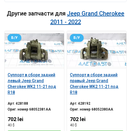
Другие запчасти для
Jeep Grand Cherokee
2011 - 2022
Б/У
Б/У
Суппорт в сборе задний
Суппорт в сборе задний
левый Jeep Grand
правый Jeep Grand
Cherokee WK2 11-21 под
Cherokee WK2 11-21 под
R18
R18
Арт.
428188
Арт.
428192
Ориг. номер
68052381AA
Ориг. номер
68052380AA
702 lei
702 lei
40 $
40 $