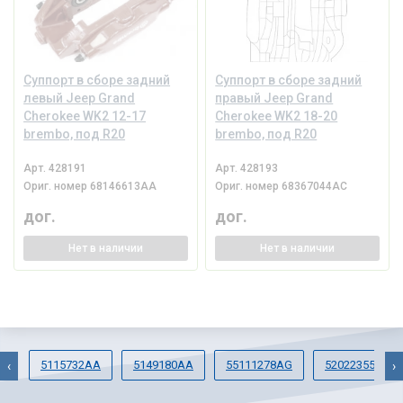
Суппорт в сборе задний
Суппорт в сборе задний
левый Jeep Grand
правый Jeep Grand
Cherokee WK2 12-17
Cherokee WK2 18-20
brembo, под R20
brembo, под R20
Арт.
428191
Арт.
428193
Ориг. номер
68146613AA
Ориг. номер
68367044AC
дог.
дог.
Нет
в наличии
Нет
в наличии
5115732AA
5149180AA
55111278AG
52022355AB
‹
›