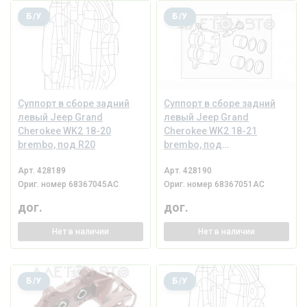
Б/У
Б/У
Суппорт в сборе задний
Суппорт в сборе задний
левый Jeep Grand
левый Jeep Grand
Cherokee WK2 18-20
Cherokee WK2 18-21
brembo, под R20
brembo, под
рекуперацию
Арт.
428189
Арт.
428190
Ориг. номер
68367045AC
Ориг. номер
68367051AC
дог.
дог.
Нет
в наличии
Нет
в наличии
Б/У
Б/У