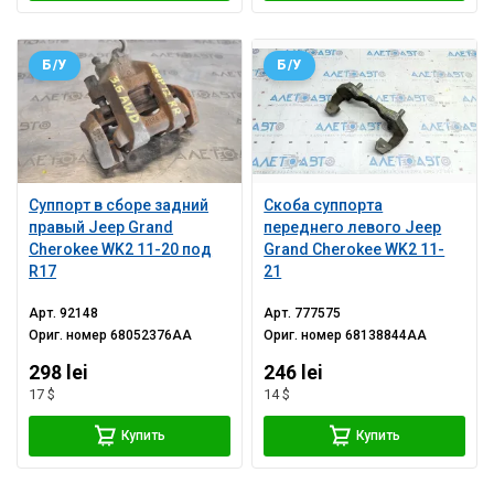
Б/У
Б/У
Суппорт в сборе задний
Скоба суппорта
правый Jeep Grand
переднего левого Jeep
Cherokee WK2 11-20 под
Grand Cherokee WK2 11-
R17
21
Арт.
92148
Арт.
777575
Ориг. номер
68052376AA
Ориг. номер
68138844AA
298 lei
246 lei
17 $
14 $
Купить
Купить