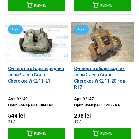
Купить
Купить
Б/У
Б/У
Суппорт в сборе передний
Суппорт в сборе задний
левый Jeep Grand
левый Jeep Grand
Cherokee WK2 11-21
Cherokee WK2 11-20 под
R17
Арт.
92149
Арт.
92147
Ориг. номер
68138843AB
Ориг. номер
68052377AA
544 lei
298 lei
31 $
17 $
Купить
Купить