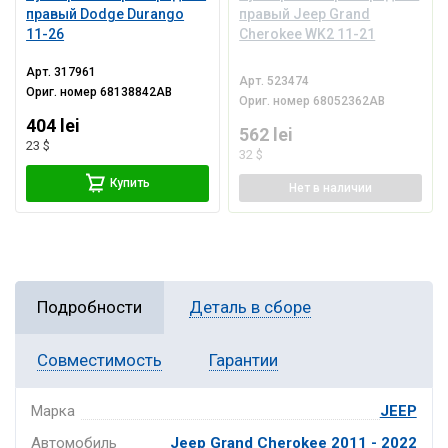
правый Dodge Durango
правый Jeep Grand
11-26
Cherokee WK2 11-21
Арт.
317961
Арт.
523474
Ориг. номер
68138842AB
Ориг. номер
68052362AB
404 lei
562 lei
23 $
32 $
Купить
Нет
в наличии
Подробности
Деталь в сборе
Совместимость
Гарантии
Марка
JEEP
Автомобиль
Jeep Grand Cherokee 2011 - 2022