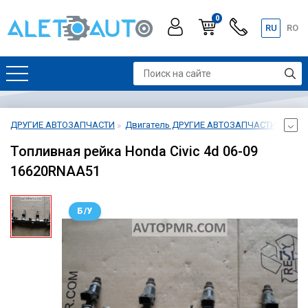
0
RU
RO
ДРУГИЕ АВТОЗАПЧАСТИ
Двигатель ДРУГИЕ АВТОЗАПЧАСТИ
Топл
Топливная рейка Honda Civic 4d 06-09
16620RNAA51
Б/У