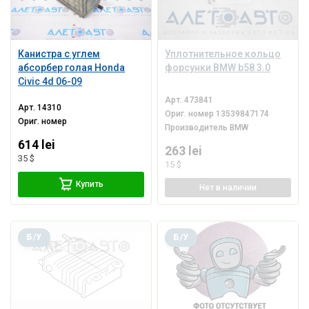
Канистра с углем
Уплотнительное кольцо
абсорбер голая Honda
форсунки BMW b58 3.0
Civic 4d 06-09
Арт.
473841
Арт.
14310
Ориг. номер
13539847174
Ориг. номер
Производитель
BMW
614 lei
263 lei
35 $
15 $
Купить
Нет
в наличии
Б/У
Б/У