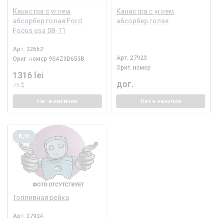
Канистра с углем
Канистра с углем
абсорбер голая Ford
абсорбер голая
Focus usa 08-11
Арт.
22662
Арт.
27923
Ориг. номер
9S4Z9D653B
Ориг. номер
1316 lei
дог.
75 $
Нет
в наличии
Нет
в наличии
Б/У
Топливная рейка
Арт.
27924