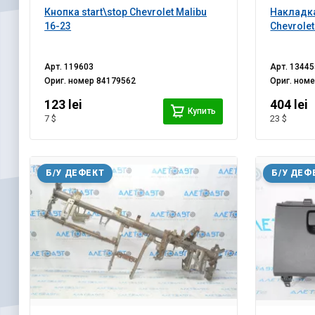
Кнопка start\stop Chevrolet Malibu
Накладк
16-23
Chevrolet
Арт.
119603
Арт.
13445
Ориг. номер
84179562
Ориг. ном
123 lei
404 lei
Купить
7 $
23 $
Б/У ДЕФЕКТ
Б/У ДЕФ