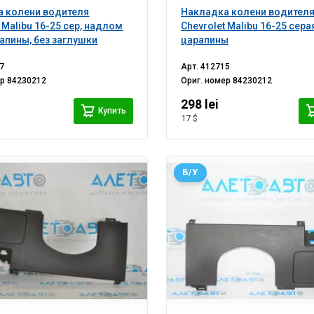
а колени водителя
Накладка колени водител
 Malibu 16-25 сер, надлом
Chevrolet Malibu 16-25 сера
рапины, без заглушки
царапины
7
Арт.
412715
ер
84230212
Ориг. номер
84230212
298 lei
Купить
17 $
Б/У