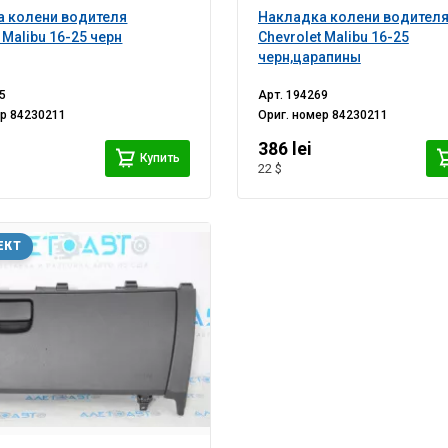
а колени водителя
Накладка колени водител
 Malibu 16-25 черн
Chevrolet Malibu 16-25
черн,царапины
5
Арт.
194269
ер
84230211
Ориг. номер
84230211
386 lei
Купить
22 $
ЕКТ