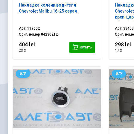
Накладка колени водителя
Накладк
Chevrolet Malibu 16-25 серая
Chevrolet
креп, ца
Арт.
119602
Арт.
33403
Ориг. номер
84230212
Ориг. ном
404 lei
298 lei
Купить
23 $
17 $
Б/У
Б/У