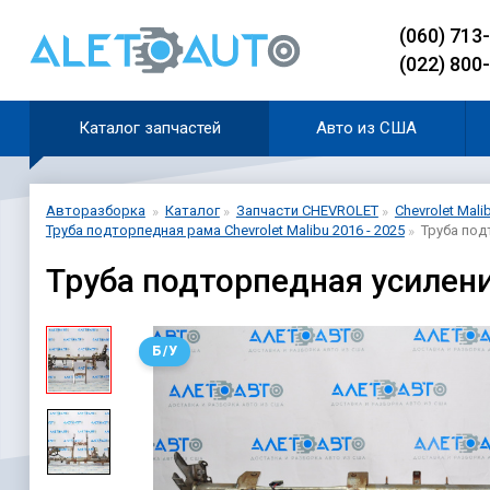
(060) 713
(022) 800
Каталог запчастей
Авто из США
Авторазборка
Каталог
Запчасти CHEVROLET
Chevrolet Mali
Труба подторпедная рама Chevrolet Malibu 2016 - 2025
Труба под
Труба подторпедная усилени
Б/У