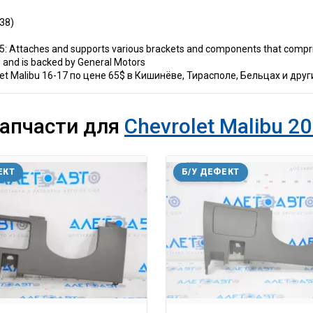
38)
: Attaches and supports various brackets and components that compri
s and is backed by General Motors
t Malibu 16-17 по цене 65$ в Кишинёве, Тирасполе, Бельцах и друг
запчасти для
Chevrolet Malibu 20
ЕКТ
Б/У ДЕФЕКТ