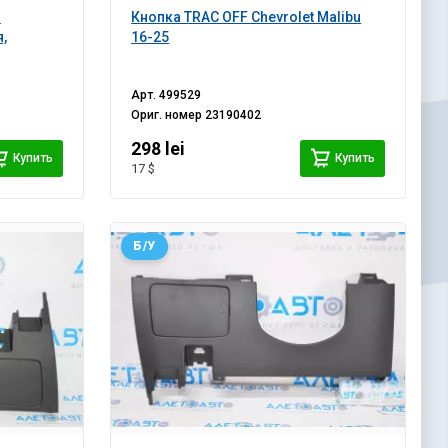
я
Кнопка TRAC OFF Chevrolet Malibu
я,
16-25
Арт.
499529
Ориг. номер
23190402
298 lei
Купить
Купить
17 $
Б/У