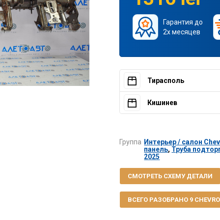
Гарантия до
2х месяцев
Тирасполь
Кишинев
Группа
Интерьер / салон Chevr
панель
,
Труба подторп
2025
СМОТРЕТЬ СХЕМУ ДЕТАЛИ
ВСЕГО РАЗОБРАНО 9 CHEVROL