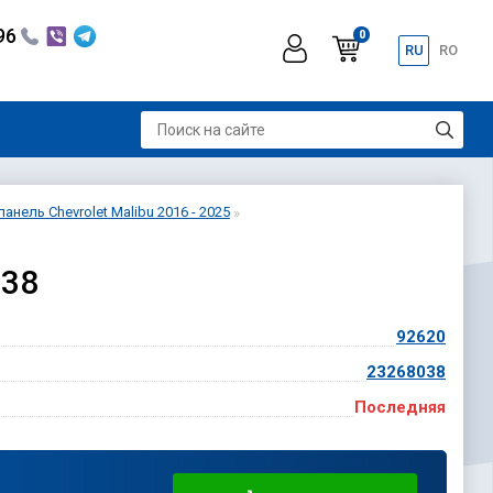
296
0
RU
RO
анель Chevrolet Malibu 2016 - 2025
038
92620
23268038
Последняя