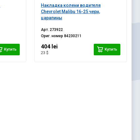
я
Накладка колени водителя
Chevrolet Malibu 16-25 черн,
царапины
Арт.
273922
Ориг. номер
84230211
404 lei
Купить
Купить
23 $