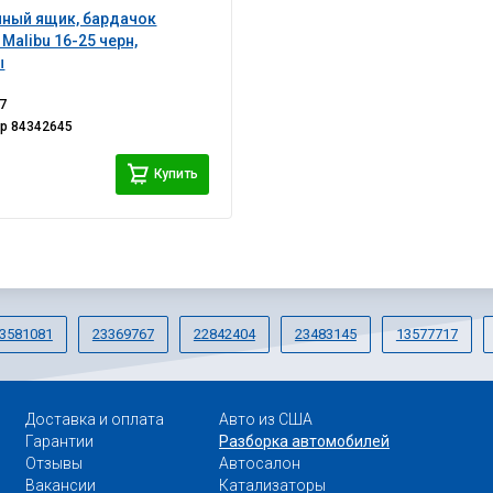
ный ящик, бардачок
 Malibu 16-25 черн,
ы
7
ер
84342645
Купить
3581081
23369767
22842404
23483145
13577717
Доставка и оплата
Авто из США
Гарантии
Разборка автомобилей
Отзывы
Автосалон
Вакансии
Катализаторы