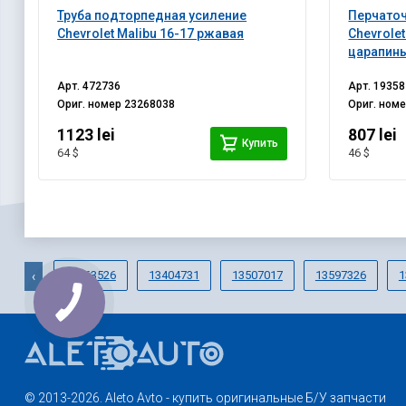
Труба подторпедная усиление
Перчаточ
Chevrolet Malibu 16-17 ржавая
Chevrolet
царапин
Арт.
472736
Арт.
19358
Ориг. номер
23268038
Ориг. ном
1123 lei
807 lei
Купить
64 $
46 $
23463526
13404731
13507017
13597326
1
‹
© 2013-2026. Aleto Avto - купить оригинальные Б/У запчасти