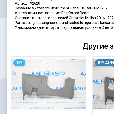
Артикул: 92620
Название в каталоге: Instrument Panel Tie Bar - GM (232680
Альтернативное название: Reinforced Beam
Описание в каталоге запчастей Chevrolet Malibu 2016 - 2025
Part is designed, engineered, and tested to rigorous standard
У нас можно купить Труба подторпедная усиление Chevrole
Другие 
Б/У
Б/У ДЕФ