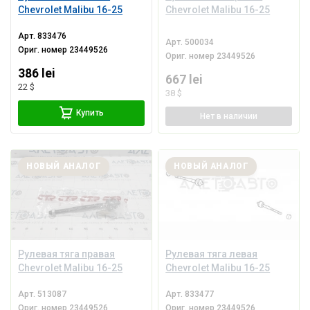
Chevrolet Malibu 16-25
Chevrolet Malibu 16-25
Арт.
833476
Арт.
500034
Ориг. номер
23449526
Ориг. номер
23449526
386 lei
667 lei
22 $
38 $
Купить
Нет
в наличии
НОВЫЙ АНАЛОГ
НОВЫЙ АНАЛОГ
Рулевая тяга правая
Рулевая тяга левая
Chevrolet Malibu 16-25
Chevrolet Malibu 16-25
Арт.
513087
Арт.
833477
Ориг. номер
23449526
Ориг. номер
23449526