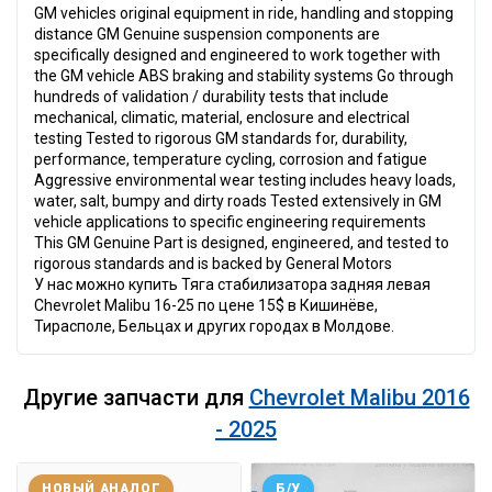
GM vehicles original equipment in ride, handling and stopping
distance GM Genuine suspension components are
specifically designed and engineered to work together with
the GM vehicle ABS braking and stability systems Go through
hundreds of validation / durability tests that include
mechanical, climatic, material, enclosure and electrical
testing Tested to rigorous GM standards for, durability,
performance, temperature cycling, corrosion and fatigue
Aggressive environmental wear testing includes heavy loads,
water, salt, bumpy and dirty roads Tested extensively in GM
vehicle applications to specific engineering requirements
This GM Genuine Part is designed, engineered, and tested to
rigorous standards and is backed by General Motors
У нас можно купить Тяга стабилизатора задняя левая
Chevrolet Malibu 16-25 по цене 15$ в Кишинёве,
Тирасполе, Бельцах и других городах в Молдове.
Другие запчасти для
Chevrolet Malibu 2016
- 2025
НОВЫЙ АНАЛОГ
Б/У