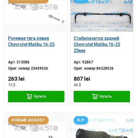
Рулевая тяга левая
Стабилизатор задний
Chevrolet Malibu 16-25
Chevrolet Malibu 16-25
20мм
Арт.
513086
Арт.
92847
Ориг. номер
23449526
Ориг. номер
84228526
263 lei
807 lei
15 $
46 $
Купить
Купить
НОВЫЙ АНАЛОГ
Б/У