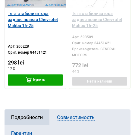
Тяга стабилизатора
Тяга стабилизатора
задняя правая Chevrolet
задняя правая Chevrolet
Malibu 16-25
Malibu 16-25
Арт.
593509
Ориг. номер
84451421
Арт.
200228
Производитель
GENERAL
Ориг. номер
84451421
MOTORS
298 lei
772 lei
17 $
44 $
Купить
Нет
в наличии
Подробности
Совместимость
Гарантии