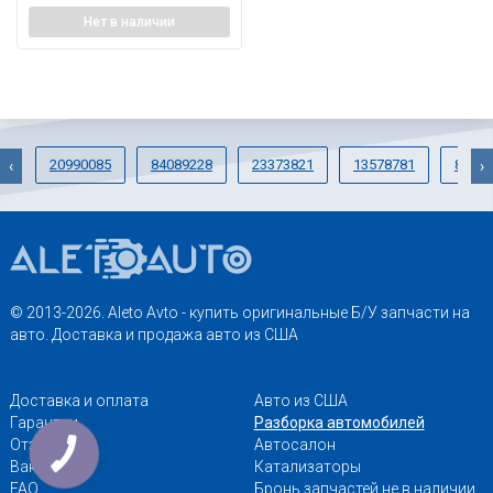
Нет
в наличии
20990085
84089228
23373821
13578781
84130
‹
›
© 2013-2026. Aleto Avto - купить оригинальные Б/У запчасти на
авто. Доставка и продажа авто из США
Доставка и оплата
Авто из США
Гарантии
Разборка автомобилей
Отзывы
Автосалон
Вакансии
Катализаторы
FAQ
Бронь запчастей не в наличии