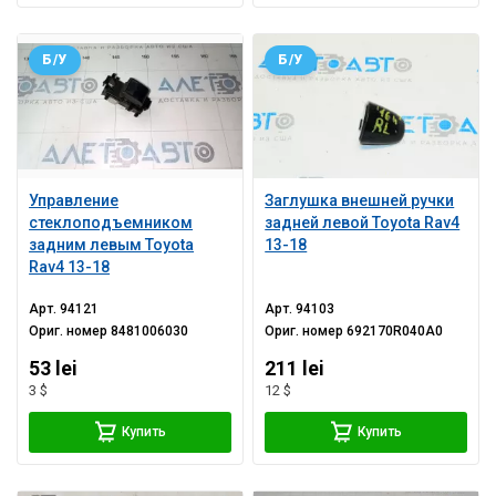
Б/У
Б/У
Управление
Заглушка внешней ручки
стеклоподъемником
задней левой Toyota Rav4
задним левым Toyota
13-18
Rav4 13-18
Арт.
94121
Арт.
94103
Ориг. номер
8481006030
Ориг. номер
692170R040A0
53 lei
211 lei
3 $
12 $
Купить
Купить