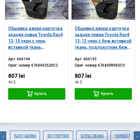
Обшивка двери карточка
Обшивка двери карточка
задняя левая Toyota Rav4
задняя левая Toyota Rav4
13-15 черн с черн
13-13 черн с беж вставкой
вставкой ткань,
ткань, подлокотник беж
подлокотник черн ткань,
ткань, молдинг серый
Арт.
666194
Арт.
666193
молдинг серый структура,
структура, накладка
Ориг. номер
6764042520C2
Ориг. номер
676400R060C3
накладка карбон,
карбон, потертости,
потертости, царапины,
царапины, под
807 lei
807 lei
задиры
химчистку
46 $
46 $
Купить
Купить
5241142060
521193T933
52592-0E060
1659237010
‹
›