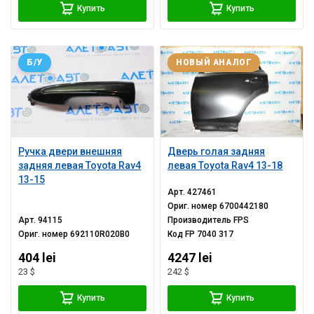
Купить
Купить
Б/У
НОВЫЙ АНАЛОГ
Ручка двери внешняя
Дверь голая задняя
задняя левая Toyota Rav4
левая Toyota Rav4 13-18
13-15
Арт.
427461
Ориг. номер
6700442180
Арт.
94115
Производитель
FPS
Ориг. номер
692110R020B0
Код
FP 7040 317
404 lei
4247 lei
23 $
242 $
Купить
Купить