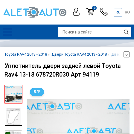
0
RU
RO
Toyota RAV4 2013 - 2018
Двери Toyota RAV4 2013 - 2018
Дверь задня
Уплотнитель двери задней левой Toyota
Rav4 13-18 678720R030 Арт 94119
Б/У