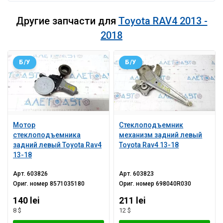
Другие запчасти для
Toyota RAV4 2013 -
2018
Б/У
Б/У
Мотор
Стеклоподъемник
стеклоподъемника
механизм задний левый
задний левый Toyota Rav4
Toyota Rav4 13-18
13-18
Арт.
603826
Арт.
603823
Ориг. номер
8571035180
Ориг. номер
698040R030
140 lei
211 lei
8 $
12 $