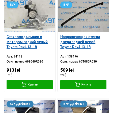
Б/У
Б/У
Стеклоподъемник с
Направляющая стекла
мотором задний левый
двери задней левой
Toyota Rav4 13-18
Toyota Rav4 13-18
Арт.
94118
Арт.
138476
Ориг. номер
698040R030
Ориг. номер
674080R030
913 lei
509 lei
52 $
29 $
Купить
Купить
Б/У ДЕФЕКТ
Б/У ДЕФЕКТ