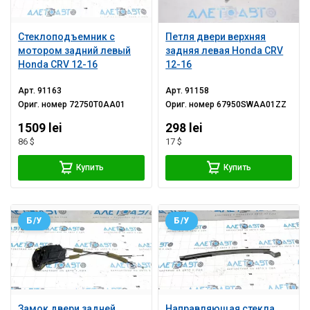
Стеклоподъемник с
Петля двери верхняя
мотором задний левый
задняя левая Honda CRV
Honda CRV 12-16
12-16
Арт.
91163
Арт.
91158
Ориг. номер
72750T0AA01
Ориг. номер
67950SWAA01ZZ
1509 lei
298 lei
86 $
17 $
Купить
Купить
Б/У
Б/У
Замок двери задней
Направляющая стекла