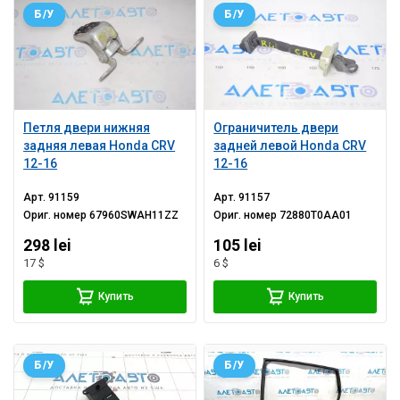
Б/У
Б/У
Петля двери нижняя
Ограничитель двери
задняя левая Honda CRV
задней левой Honda CRV
12-16
12-16
Арт.
91159
Арт.
91157
Ориг. номер
67960SWAH11ZZ
Ориг. номер
72880T0AA01
298 lei
105 lei
17 $
6 $
Купить
Купить
Б/У
Б/У