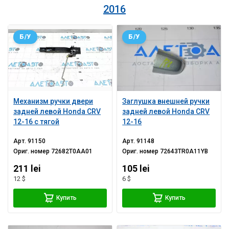
2016
Б/У
Б/У
Механизм ручки двери
Заглушка внешней ручки
задней левой Honda CRV
задней левой Honda CRV
12-16 с тягой
12-16
Арт.
91150
Арт.
91148
Ориг. номер
72682T0AA01
Ориг. номер
72643TR0A11YB
211 lei
105 lei
12 $
6 $
Купить
Купить