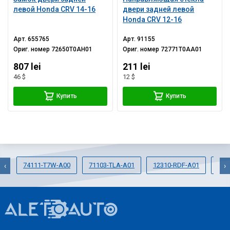
левой Honda CRV 14-16
двери задней левой
Honda CRV 12-16
Арт.
655765
Арт.
91155
Ориг. номер
72650T0AH01
Ориг. номер
72771T0AA01
807 lei
211 lei
46 $
12 $
Купить
Купить
74111-T7W-A00
71103-TLA-A01
12310-RDF-A01
753
‹
›