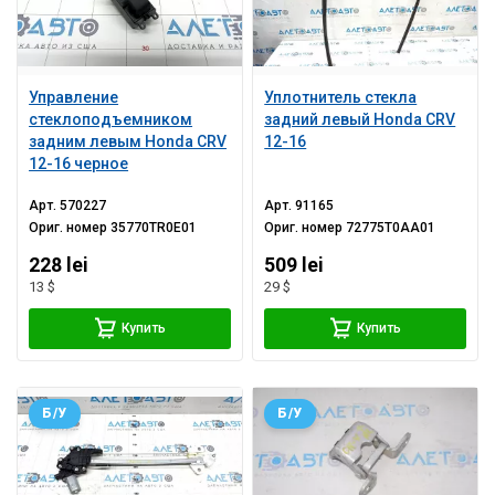
Управление
Уплотнитель стекла
стеклоподъемником
задний левый Honda CRV
задним левым Honda CRV
12-16
12-16 черное
Арт.
570227
Арт.
91165
Ориг. номер
35770TR0E01
Ориг. номер
72775T0AA01
228 lei
509 lei
13 $
29 $
Купить
Купить
Б/У
Б/У