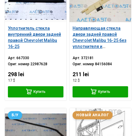
Уплотнитель стекла
Направляющая стекла
внутренний двери задней
двери задней правой
правой Chevrolet Malibu
Chevrolet Malibu 16-25 без
16-25
уплотнителя и
молдинга
Арт.
667330
Арт.
372181
Ориг. номер
22987628
Ориг. номер
84156084
298 lei
211 lei
17 $
12 $
Купить
Купить
Б/У
НОВЫЙ АНАЛОГ