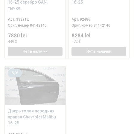
16-25 серебро GAN,
16-25
тычка
Арт.
333912
Арт.
92486
Ориг. номер
84142140
Ориг. номер
84142140
7880 lei
8284 lei
449 $
472 $
Нет
в наличии
Нет
в наличии
Б/У
Дверь голая передняя
правая Chevrolet Malibu
16-25