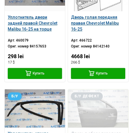
Уплотнитель двери
Дверь голая передняя
задней правой Chevrolet
правая Chevrolet Malibu
Malibu 16-25 на торце
16-25
Арт.
460079
Арт.
466722
Ориг. номер
84157653
Ориг. номер
84142140
298 lei
4668 lei
17 $
266 $
Купить
Купить
Б/У
Б/У ДЕФЕКТ