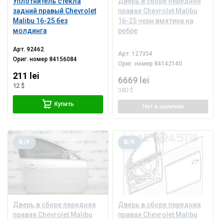
Уплотнитель стекла
Дверь в сборе передняя
задний правый Chevrolet
правая Chevrolet Malibu
Malibu 16-25 без
16-25 черн вмятина на
молдинга
ребре
Арт.
92462
Арт.
127354
Ориг. номер
84156084
Ориг. номер
84142140
211 lei
6669 lei
12 $
380 $
Купить
Нет
в наличии
Б/У
Б/У
Дверь в сборе передняя
Дверь в сборе передняя
правая Chevrolet Malibu
правая Chevrolet Malibu