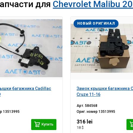
запчасти для
Chevrolet Malibu 20
НОВЫЙ ОРИГИНАЛ
ышки багажника Cadillac
Замок крышки багажника C
9
Cruze 11-16
Арт.
584568
ер
13513995
Ориг. номер
13513995
316 lei
Купить
18 $