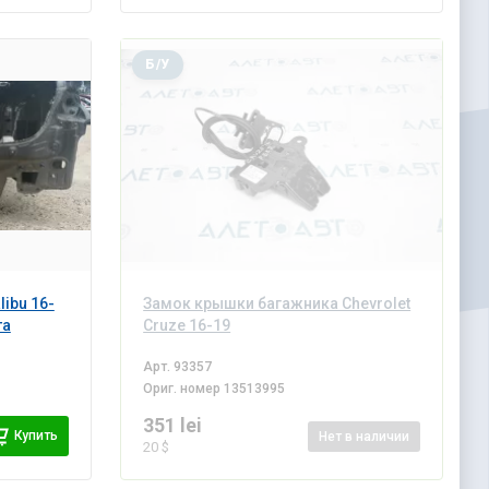
Б/У
libu 16-
Замок крышки багажника Chevrolet
та
Cruze 16-19
Арт.
93357
Ориг. номер
13513995
351 lei
Купить
Нет
в наличии
20 $