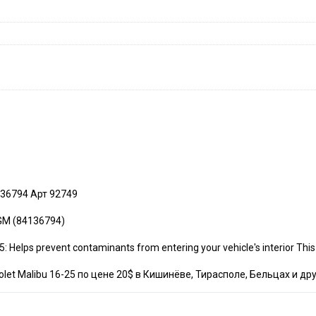
136794 Арт 92749
 GM (84136794)
Helps prevent contaminants from entering your vehicle's interior This
et Malibu 16-25 по цене 20$ в Кишинёве, Тирасполе, Бельцах и др