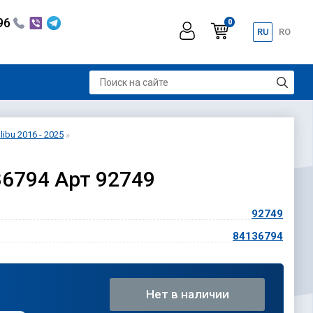
296
0
RU
RO
ibu 2016 - 2025
36794 Арт 92749
92749
84136794
Нет в наличии