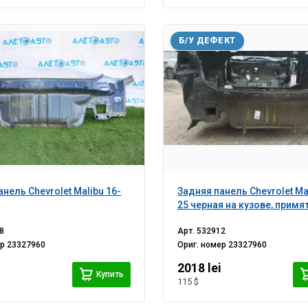
Б/У ДЕФЕКТ
нель Chevrolet Malibu 16-
Задняя панель Chevrolet Ma
25 черная на кузове, примя
8
Арт.
532912
ер
23327960
Ориг. номер
23327960
i
2018 lei
Купить
115 $