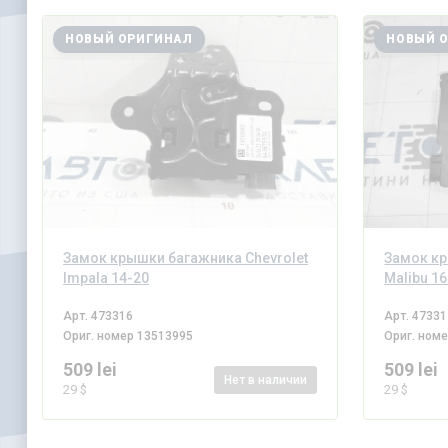
НОВЫЙ ОРИГИНАЛ
НОВЫЙ 
Замок крышки багажника Chevrolet
Замок кр
Impala 14-20
Malibu 1
Арт.
473316
Арт.
47331
Ориг. номер
13513995
Ориг. ном
509 lei
509 lei
Нет
в наличии
29 $
29 $