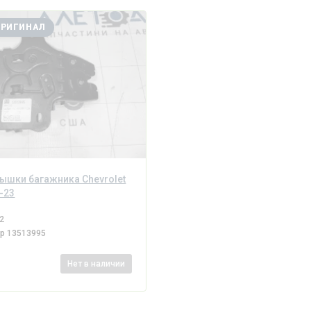
ОРИГИНАЛ
ышки багажника Chevrolet
6-23
2
ер
13513995
Нет
в наличии