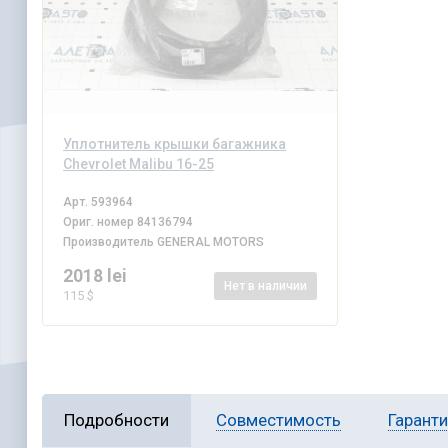
Уплотнитель крышки багажника
Chevrolet Malibu 16-25
Арт.
593964
Ориг. номер
84136794
Производитель
GENERAL MOTORS
2018 lei
Нет
в наличии
115 $
Подробности
Совместимость
Гарант