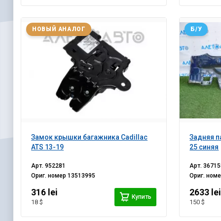
НОВЫЙ АНАЛОГ
Б/У
Замок крышки багажника Cadillac
Задняя па
ATS 13-19
25 синяя
Арт.
952281
Арт.
36715
Ориг. номер
13513995
Ориг. ном
316 lei
2633 le
Купить
18 $
150 $