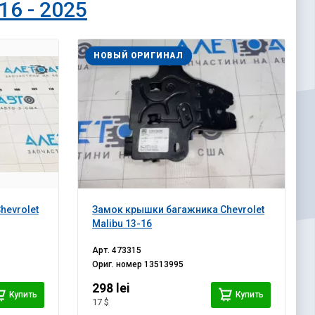
16 - 2025
НОВЫЙ ОРИГИНАЛ
hevrolet
Замок крышки багажника Chevrolet
Malibu 13-16
Арт.
473315
Ориг. номер
13513995
298 lei
Купить
Купить
17 $