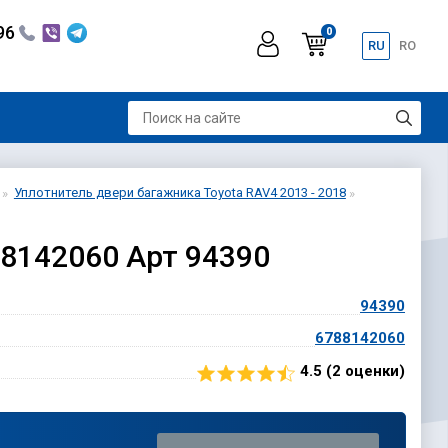
296
0
RU
RO
Уплотнитель двери багажника Toyota RAV4 2013 - 2018
88142060 Арт 94390
94390
6788142060
4.5 (
2
оценки)