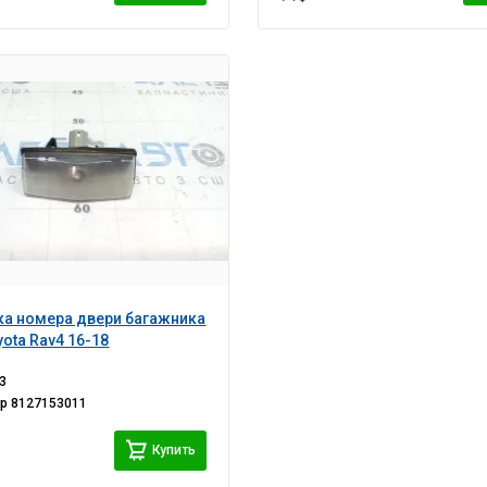
а номера двери багажника
yota Rav4 16-18
3
ер
8127153011
Купить