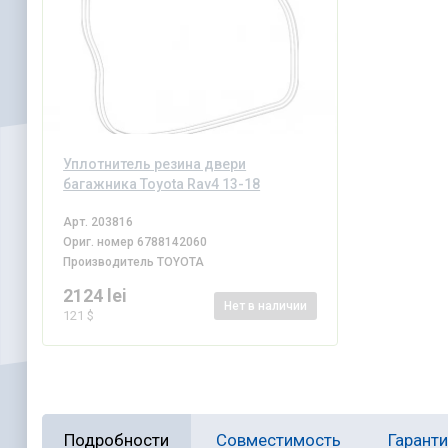
Уплотнитель резина двери
багажника Toyota Rav4 13-18
Арт.
203816
Ориг. номер
6788142060
Производитель
TOYOTA
2124 lei
Нет
в наличии
121 $
Подробности
Совместимость
Гарант