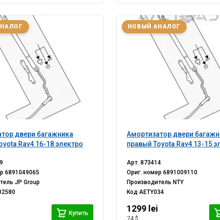
АНАЛОГ
НОВЫЙ АНАЛОГ
тор двери багажника
Амортизатор двери багажн
oyota Rav4 16-18 электро
правый Toyota Rav4 13-15 э
9
Арт.
873414
ер
6891049065
Ориг. номер
6891009110
итель
JP Group
Производитель
NTY
02580
Код
AETY034
i
1299 lei
Купить
74 $