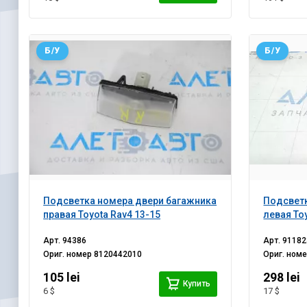
Б/У
Б/У
Подсветка номера двери багажника
Подсветк
правая Toyota Rav4 13-15
левая To
Арт.
94386
Арт.
91182
Ориг. номер
8120442010
Ориг. ном
105 lei
298 lei
Купить
6 $
17 $