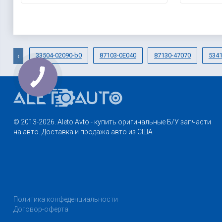
33504-02090-b0
87103-0E040
87130-47070
534
‹
© 2013-2026. Aleto Avto - купить оригинальные Б/У запчасти
на авто. Доставка и продажа авто из США
Политика конфеденциальности
Договор-оферта