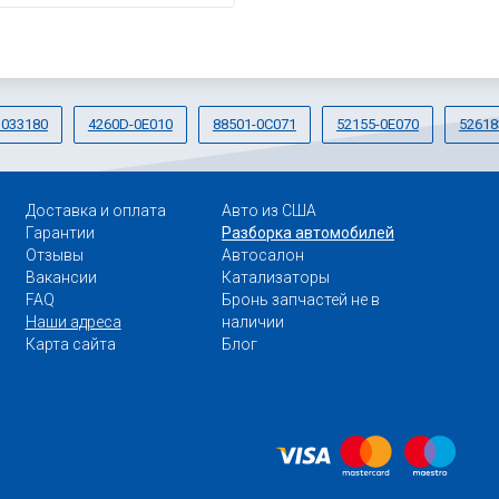
1033180
4260D-0E010
88501-0C071
52155-0E070
52618
Доставка и оплата
Авто из США
Гарантии
Разборка автомобилей
Отзывы
Автосалон
Вакансии
Катализаторы
FAQ
Бронь запчастей не в
Наши адреса
наличии
Карта сайта
Блог