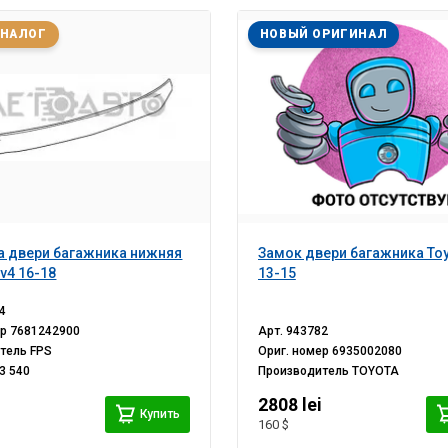
АНАЛОГ
НОВЫЙ ОРИГИНАЛ
 двери багажника нижняя
Замок двери багажника Toy
v4 16-18
13-15
4
ер
7681242900
Арт.
943782
итель
FPS
Ориг. номер
6935002080
3 540
Производитель
TOYOTA
i
2808 lei
Купить
160 $