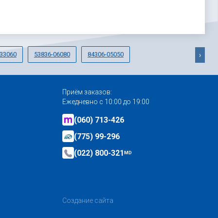
33060
53836-06080
84306-05050
›
Приём заказов:
Ежедневно с 10:00 до 19:00
(060) 713-426
(775) 99-296
(022) 800-321
MD
Создание сайта