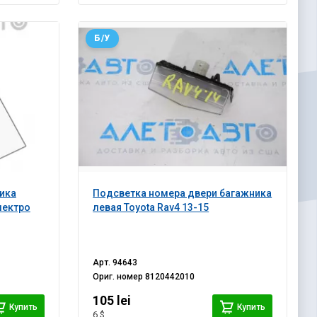
Б/У
ика
Подсветка номера двери багажника
лектро
левая Toyota Rav4 13-15
Арт.
94643
Ориг. номер
8120442010
105 lei
Купить
Купить
6 $