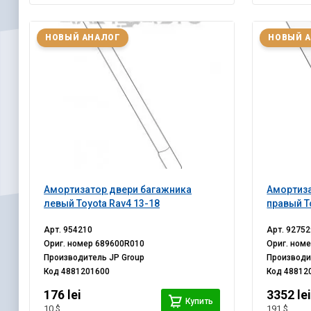
НОВЫЙ АНАЛОГ
НОВЫЙ 
Амортизатор двери багажника
Амортиза
левый Toyota Rav4 13-18
правый T
Арт.
954210
Арт.
92752
Ориг. номер
689600R010
Ориг. ном
Производитель
JP Group
Производ
Код
4881201600
Код
48812
176 lei
3352 le
Купить
10 $
191 $