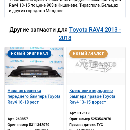
Rav4 13-15 по цене 90$ в Кишинёве, Тирасполе, Бельцах
и других городах в Молдове.
Другие запчасти для
Toyota RAV4 2013 -
2018
НОВЫЙ ОРИГИНАЛ
НОВЫЙ АНАЛОГ
Нижняя решетка
Крепление переднего
переднего бампера Toyota
бампера правое Toyota
Rav4 16-18 рест
Rav4 13-15 дорест
Арт.
817619
Арт.
263857
Ориг. номер
5253542070
Ориг. номер
5311342070
Производитель
TYC