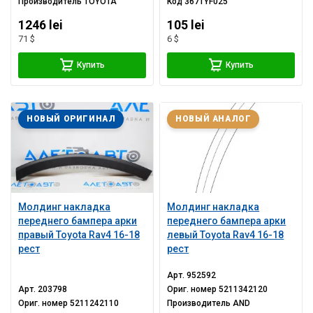
Производитель
TOYOTA
Код
367TYF025
1246 lei
105 lei
71 $
6 $
Купить
Купить
НОВЫЙ ОРИГИНАЛ
НОВЫЙ АНАЛОГ
Молдинг накладка
Молдинг накладка
переднего бампера арки
переднего бампера арки
правый Toyota Rav4 16-18
левый Toyota Rav4 16-18
рест
рест
Арт.
952592
Арт.
203798
Ориг. номер
5211342120
Ориг. номер
5211242110
Производитель
AND