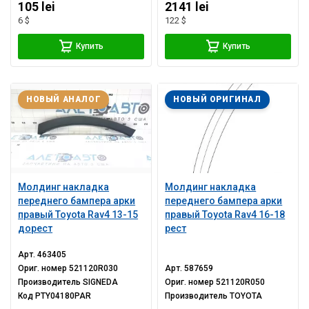
105 lei
2141 lei
6 $
122 $
Купить
Купить
НОВЫЙ АНАЛОГ
НОВЫЙ ОРИГИНАЛ
Молдинг накладка
Молдинг накладка
переднего бампера арки
переднего бампера арки
правый Toyota Rav4 13-15
правый Toyota Rav4 16-18
дорест
рест
Арт.
463405
Ориг. номер
521120R030
Арт.
587659
Производитель
SIGNEDA
Ориг. номер
521120R050
Код
PTY04180PAR
Производитель
TOYOTA