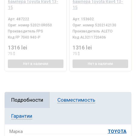
бампера Toyota Rav4 13-
бампера Toyota Rav4 13-
15
15
Арт.
487222
Арт.
153602
Ориг. номер
520210R050
Ориг. номер
5202142130
Производитель
FPS
Производитель
ALETO
Код
FP 7040 940-P
Код
AL3211720406
1316 lei
1316 lei
75 $
75 $
Нет
в наличии
Нет
в наличии
Подробности
Совместимость
Гарантии
Марка
TOYOTA