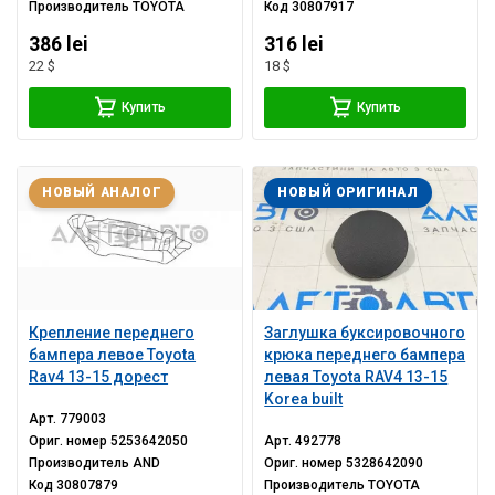
Производитель
TOYOTA
Код
30807917
386 lei
316 lei
22 $
18 $
Купить
Купить
НОВЫЙ АНАЛОГ
НОВЫЙ ОРИГИНАЛ
Крепление переднего
Заглушка буксировочного
бампера левое Toyota
крюка переднего бампера
Rav4 13-15 дорест
левая Toyota RAV4 13-15
Korea built
Арт.
779003
Ориг. номер
5253642050
Арт.
492778
Производитель
AND
Ориг. номер
5328642090
Код
30807879
Производитель
TOYOTA