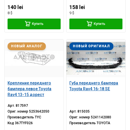
140 lei
158 lei
8 $
9 $
Купить
Купить
НОВЫЙ АНАЛОГ
НОВЫЙ ОРИГИНАЛ
Крепление переднего
Губа переднего бампера
бампера левое Toyota
Toyota Rav4 16-18 SE
Rav4 13-15 дорест
Арт.
817597
Ориг. номер
5253642050
Арт.
815035
Производитель
TYC
Ориг. номер
5241142080
Код
367TYF026
Производитель
TOYOTA