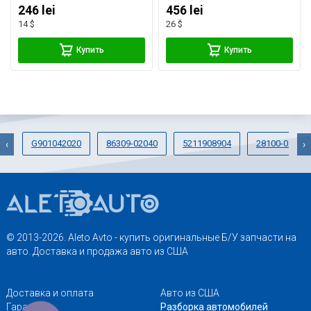
246 lei
456 lei
14 $
26 $
Купить
Купить
G901042020
86309-02040
5211908904
28100-0A010
‹
›
© 2013-2026. Aleto Avto - купить оригинальные Б/У запчасти на
авто. Доставка и продажа авто из США
Доставка и оплата
Авто из США
Гарантии
Разборка автомобилей