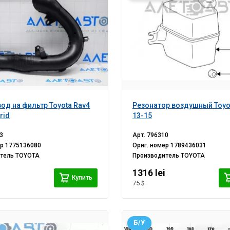
од на фильтр Toyota Rav4
Резонатор воздушный Toyo
rid
13-15
3
Арт.
796310
ер
1775136080
Ориг. номер
1789436031
итель
TOYOTA
Производитель
TOYOTA
1316 lei
Купить
75 $
Б/У