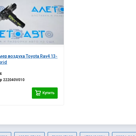
ер воздуха Toyota Rav4 13-
brid
4
ер
222040V010
Купить