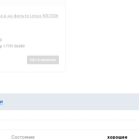
од на фильтр Lexus NX300h
0
ер
1775136080
Нет
в наличии
ии
Состояние
хорошее