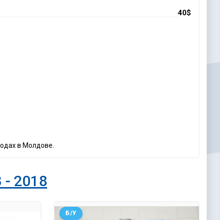
40$
родах в Молдове.
 - 2018
Б/У