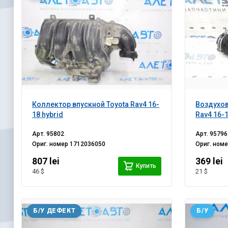
Коллектор впускной Toyota Rav4 16-
Воздухов
18 hybrid
Rav4 16-1
Арт.
95802
Арт.
95796
Ориг. номер
1712036050
Ориг. ном
807 lei
369 lei
Купить
46 $
21 $
Б/У ДЕФЕКТ
Б/У