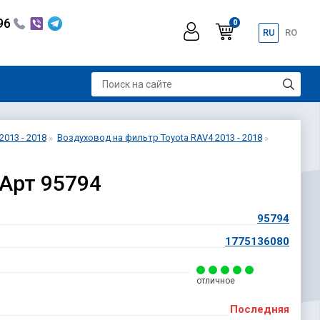
296
0
RU
RO
2013 - 2018
Воздуховод на фильтр Toyota RAV4 2013 - 2018
 Арт 95794
95794
HD
1775136080
отличное
Последняя