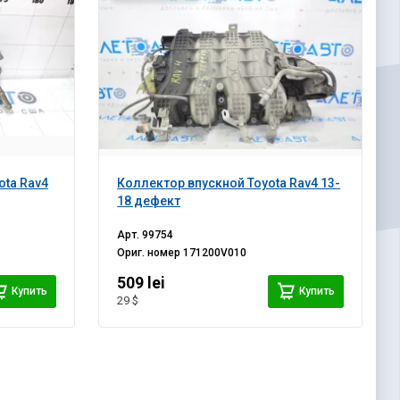
ota Rav4
Коллектор впускной Toyota Rav4 13-
18 дефект
Арт.
99754
Ориг. номер
171200V010
509 lei
Купить
Купить
29 $