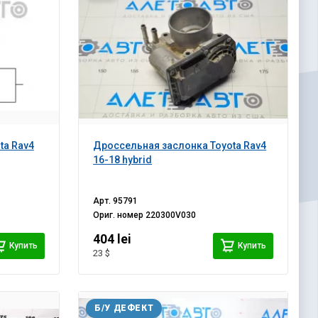
ta Rav4
Дроссельная заслонка Toyota Rav4
16-18 hybrid
Арт.
95791
Ориг. номер
220300V030
404 lei
Купить
Купить
23 $
Б/У ДЕФЕКТ