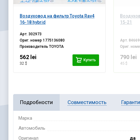
Воздуховод на фильтр Toyota Rav4
Воздухов
16-18 hybrid
15-21
Арт.
302973
Ориг. номер
1775136080
Арт.
84669
Производитель
TOYOTA
Ориг. ном
562 lei
790 lei
Купить
32 $
45 $
Подробности
Совместимость
Гарант
Марка
Автомобиль
Оригинал
да