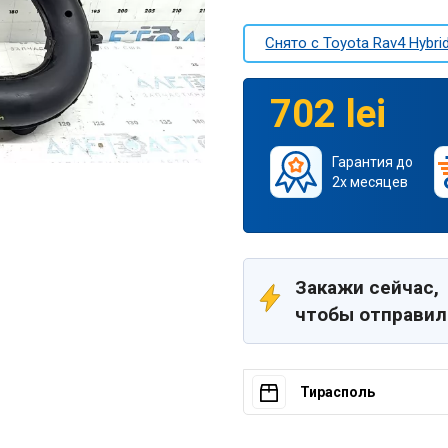
Снято c Toyota Rav4 Hybrid
702 lei
Гарантия до
2х месяцев
Закажи сейчас,
чтобы отправил
Тирасполь