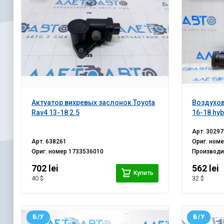
Актуатор вихревых заслонок Toyota
Воздухов
Rav4 13-18 2.5
16-18 hyb
Арт.
30297
Арт.
638261
Ориг. ном
Ориг. номер
1733536010
Производ
702 lei
562 lei
Купить
40 $
32 $
Б/У
Б/У