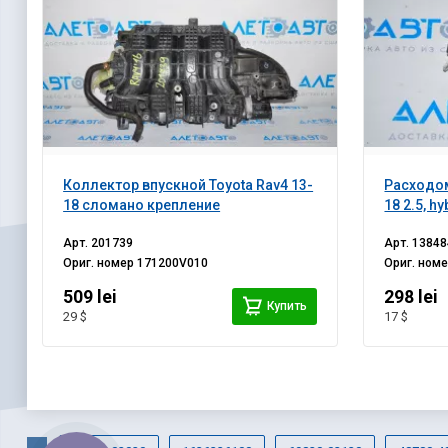
Коллектор впускной Toyota Rav4 13-
Расходом
18 сломано крепление
18 2.5, hy
Арт.
201739
Арт.
13848
Ориг. номер
171200V010
Ориг. ном
509 lei
298 lei
Купить
29 $
17 $