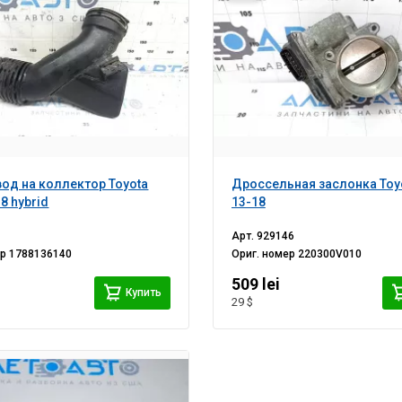
од на коллектор Toyota
Дроссельная заслонка Toy
8 hybrid
13-18
Арт.
929146
ер
1788136140
Ориг. номер
220300V010
509 lei
Купить
29 $