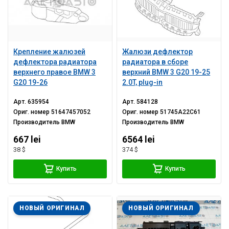
Крепление жалюзей
Жалюзи дефлектор
дефлектора радиатора
радиатора в сборе
верхнего правое BMW 3
верхний BMW 3 G20 19-25
G20 19-26
2.0T, plug-in
Арт.
635954
Арт.
584128
Ориг. номер
51647457052
Ориг. номер
51745A22C61
Производитель
BMW
Производитель
BMW
667 lei
6564 lei
38 $
374 $
Купить
Купить
НОВЫЙ ОРИГИНАЛ
НОВЫЙ ОРИГИНАЛ