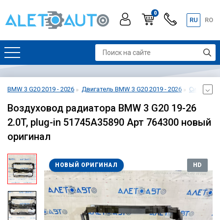
0
RU
RO
BMW 3 G20 2019 - 2026
Двигатель BMW 3 G20 2019 - 2026
Система о
Воздуховод радиатора BMW 3 G20 19-26
2.0T, plug-in 51745A35890 Арт 764300 новый
оригинал
НОВЫЙ ОРИГИНАЛ
HD