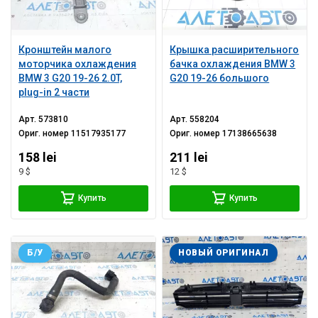
Кронштейн малого
Крышка расширительного
моторчика охлаждения
бачка охлаждения BMW 3
BMW 3 G20 19-26 2.0T,
G20 19-26 большого
plug-in 2 части
Арт.
573810
Арт.
558204
Ориг. номер
11517935177
Ориг. номер
17138665638
158 lei
211 lei
9 $
12 $
Купить
Купить
Б/У
НОВЫЙ ОРИГИНАЛ