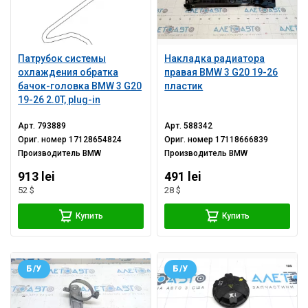
Патрубок системы
Накладка радиатора
охлаждения обратка
правая BMW 3 G20 19-26
бачок-головка BMW 3 G20
пластик
19-26 2.0T, plug-in
Арт.
793889
Арт.
588342
Ориг. номер
17128654824
Ориг. номер
17118666839
Производитель
BMW
Производитель
BMW
913 lei
491 lei
52 $
28 $
Купить
Купить
Б/У
Б/У