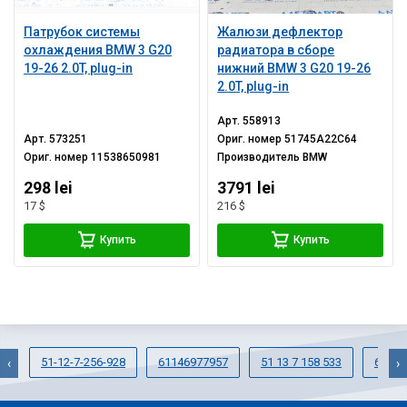
Патрубок системы
Жалюзи дефлектор
охлаждения BMW 3 G20
радиатора в сборе
19-26 2.0T, plug-in
нижний BMW 3 G20 19-26
2.0T, plug-in
Арт.
558913
Арт.
573251
Ориг. номер
51745A22C64
Ориг. номер
11538650981
Производитель
BMW
298 lei
3791 lei
17 $
216 $
Купить
Купить
51-12-7-256-928
61146977957
51 13 7 158 533
66-53
‹
›