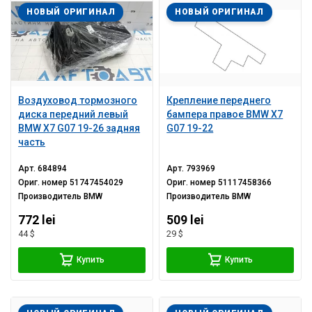
НОВЫЙ ОРИГИНАЛ
НОВЫЙ ОРИГИНАЛ
Воздуховод тормозного
Крепление переднего
диска передний левый
бампера правое BMW X7
BMW X7 G07 19-26 задняя
G07 19-22
часть
Арт.
684894
Арт.
793969
Ориг. номер
51747454029
Ориг. номер
51117458366
Производитель
BMW
Производитель
BMW
772 lei
509 lei
44 $
29 $
Купить
Купить