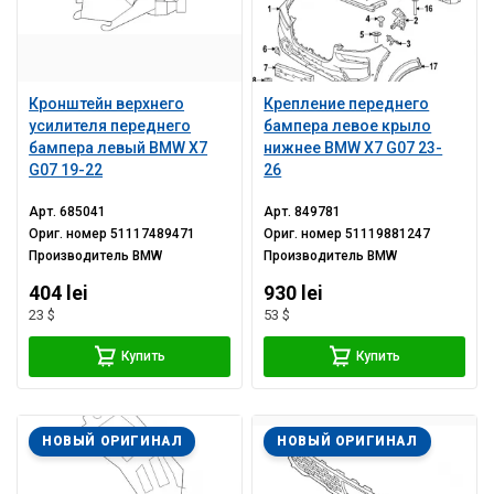
Кронштейн верхнего
Крепление переднего
усилителя переднего
бампера левое крыло
бампера левый BMW X7
нижнее BMW X7 G07 23-
G07 19-22
26
Арт.
685041
Арт.
849781
Ориг. номер
51117489471
Ориг. номер
51119881247
Производитель
BMW
Производитель
BMW
404 lei
930 lei
23 $
53 $
Купить
Купить
НОВЫЙ ОРИГИНАЛ
НОВЫЙ ОРИГИНАЛ