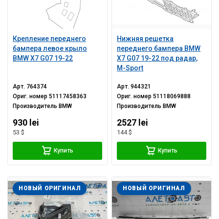
Крепление переднего
Нижняя решетка
бампера левое крыло
переднего бампера BMW
BMW X7 G07 19-22
X7 G07 19-22 под радар,
M-Sport
Арт.
764374
Арт.
944321
Ориг. номер
51117458363
Ориг. номер
51118069888
Производитель
BMW
Производитель
BMW
930 lei
2527 lei
53 $
144 $
Купить
Купить
НОВЫЙ ОРИГИНАЛ
НОВЫЙ ОРИГИНАЛ