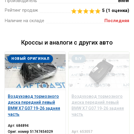
Производитель
BMW
Рейтинг продаж
5 (
1
оценка)
Наличие на складе
Последняя
Кроссы и аналоги с других авто
НОВЫЙ ОРИГИНАЛ
Б/У
Воздуховод тормозного
Воздуховод тормозного
диска передний левый
диска передний левый
BMW X7 G07 19-26 задняя
BMW X7 G07 19-26 задняя
часть
часть
Арт.
684894
Ориг. номер
51747454029
Арт.
653057