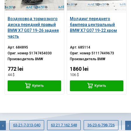
Воздуховод тормозного
Молдинг переднего
диска передний правый
бампера центральный
BMW X7 G07 19-26 задняя
BMW X7 G07 19-22 хром
часть
Арт.
684895
Арт.
685114
Ориг. номер
51747454030
Ориг. номер
51117449673
Производитель
BMW
Производитель
BMW
772 lei
1860 lei
44 $
106 $
Купить
Купить
63-21-7-313-040
63 21 7 162 548
36-23-6-798-726
63-
‹
›