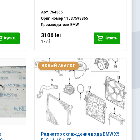
Арт.
764365
Ориг. номер
11537598865
Производитель
BMW
3106 lei
Купить
Купить
177 $
НОВЫЙ АНАЛОГ
а
Радиатор охлаждения вода BMW X5