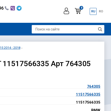
296
0
RU
RO
5 2014 - 2018
T 11517566335 Арт 764305
764305
11517566335
11517566335
BMW