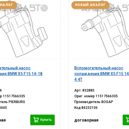
АНАЛОГ
НОВЫЙ АНАЛОГ
ательный насос
Вспомогательный насос
ия BMW X5 F15 14-18
охлаждения BMW X5 F15 14
4.4T
4
Арт.
832885
ер
11517566335
Ориг. номер
11517566335
итель
PIERBURG
Производитель
BOGAP
3440
Код
B4232106
Купить
ная
договорная