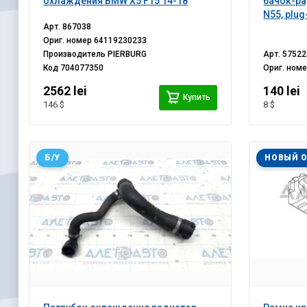
охлаждения BMW X5 F15 14-18
бачок-ра
N55, plug
Арт.
867038
Ориг. номер
64119230233
Производитель
PIERBURG
Арт.
57522
Код
704077350
Ориг. ном
2562 lei
140 lei
Купить
146 $
8 $
Б/У
НОВЫЙ 