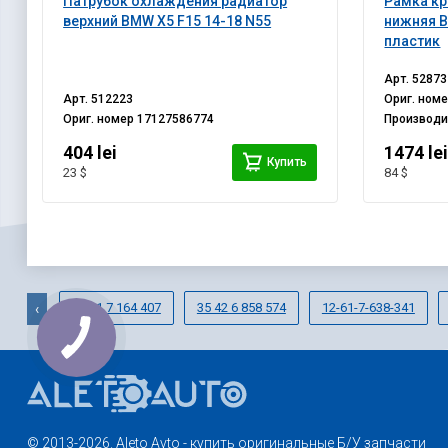
Патрубок охлаждения радиатор
Рамка кр
верхний BMW X5 F15 14-18 N55
нижняя B
пластик
Арт.
52873
Арт.
512223
Ориг. ном
Ориг. номер
17127586774
Производ
404 lei
1474 le
Купить
23 $
84 $
16 11 7 164 407
35 42 6 858 574
12-61-7-638-341
‹
© 2013-2026. Aleto Avto - купить оригинальные Б/У запчасти