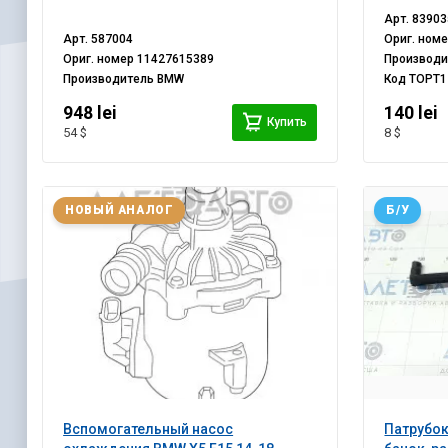
Арт.
83903
Арт.
587004
Ориг. ном
Ориг. номер
11427615389
Производ
Производитель
BMW
Код
TOPT1
948 lei
140 lei
Купить
54 $
8 $
НОВЫЙ АНАЛОГ
Б/У
Вспомогательный насос
Патрубок