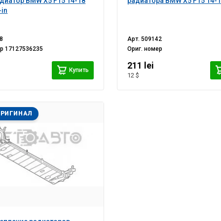
диатор BMW X5 F15 14-18
радиатора BMW X5 F15 14-
-in
8
Арт.
509142
ер
17127536235
Ориг. номер
211 lei
Купить
12 $
ОРИГИНАЛ