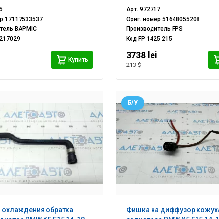
5
Арт.
972717
ер
17117533537
Ориг. номер
51648055208
итель
BAPMIC
Производитель
FPS
217029
Код
FP 1425 215
3738 lei
Купить
213 $
Б/У
 охлаждения обратка
Фишка на диффузор кожух