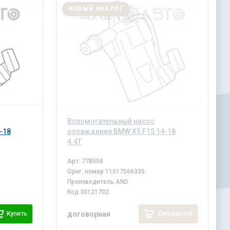
НОВЫЙ АНАЛОГ
Вспомогательный насос
-18
охлаждения BMW X5 F15 14-18
4.4T
Арт.
778558
Ориг. номер
11517566335
Производитель
AND
Код
30121702
Купить
Ожидается
договорная