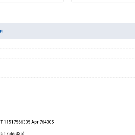
ии
4T 11517566335 Арт 764305
11517566335)