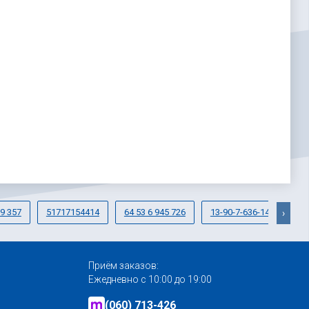
79 357
51717154414
64 53 6 945 726
13-90-7-636-145
›
Приём заказов:
Ежедневно с 10:00 до 19:00
(060) 713-426