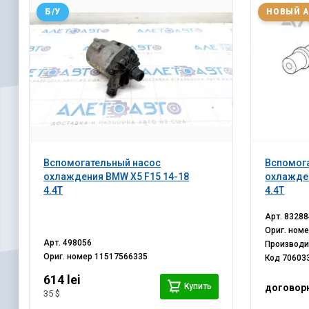
Б/У
НОВЫЙ 
Вспомогательный насос
Вспомог
охлаждения BMW X5 F15 14-18
охлажден
4.4T
4.4T
Арт.
83288
Ориг. ном
Арт.
498056
Производ
Ориг. номер
11517566335
Код
70603
614 lei
Купить
договор
35 $