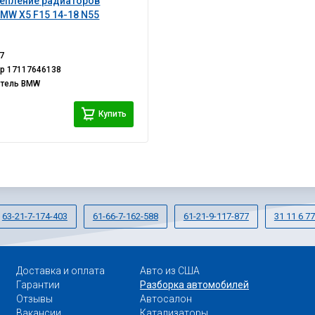
епление радиаторов
MW X5 F15 14-18 N55
7
ер
17117646138
итель
BMW
i
Купить
63-21-7-174-403
61-66-7-162-588
61-21-9-117-877
31 11 6 7
Доставка и оплата
Авто из США
Гарантии
Разборка автомобилей
Отзывы
Автосалон
Вакансии
Катализаторы