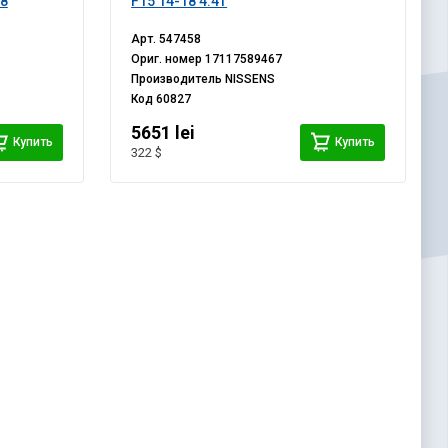
18
F15 14-18 4.4T
Арт.
547458
Ориг. номер
17117589467
Производитель
NISSENS
Код
60827
5651 lei
Купить
Купить
322 $