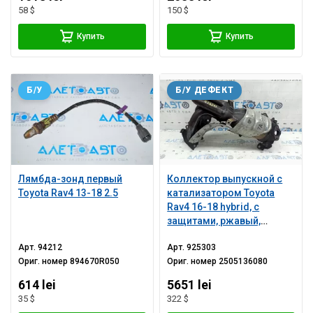
58 $
150 $
Купить
Купить
Б/У
Б/У ДЕФЕКТ
Лямбда-зонд первый
Коллектор выпускной с
Toyota Rav4 13-18 2.5
катализатором Toyota
Rav4 16-18 hybrid, с
защитами, ржавый,
заломана шпилька
Арт.
94212
Арт.
925303
Ориг. номер
894670R050
Ориг. номер
2505136080
614 lei
5651 lei
35 $
322 $