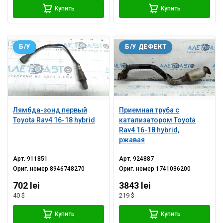
Купить
Купить
Б/У
Б/У ДЕФЕКТ
Лямбда-зонд первый
Приемная труба с
Toyota Rav4 16-18 hybrid
катализатором Toyota
Rav4 16-18 hybrid,
ржавая
Арт.
911851
Арт.
924887
Ориг. номер
8946748270
Ориг. номер
1741036200
702 lei
3843 lei
40 $
219 $
Купить
Купить