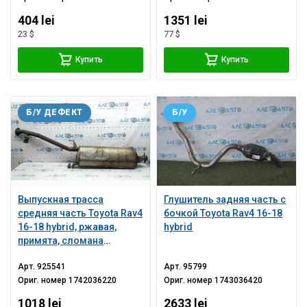
404 lei
1351 lei
23 $
77 $
Купить
Купить
Б/У ДЕФЕКТ
Б/У
Выпускная трасса
Глушитель задняя часть с
средняя часть Toyota Rav4
бочкой Toyota Rav4 16-18
16-18 hybrid, ржавая,
hybrid
примята, сломана
шпилька
Арт.
925541
Арт.
95799
Ориг. номер
1742036220
Ориг. номер
1743036420
1018 lei
2633 lei