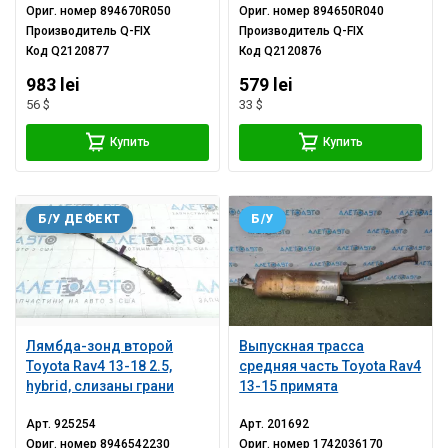
Ориг. номер
894670R050
Ориг. номер
894650R040
Производитель
Q-FIX
Производитель
Q-FIX
Код
Q2120877
Код
Q2120876
983 lei
579 lei
56 $
33 $
Купить
Купить
Б/У ДЕФЕКТ
Б/У
Лямбда-зонд второй
Выпускная трасса
Toyota Rav4 13-18 2.5,
средняя часть Toyota Rav4
hybrid, слизаны грани
13-15 примята
Арт.
925254
Арт.
201692
Ориг. номер
8946542230
Ориг. номер
1742036170