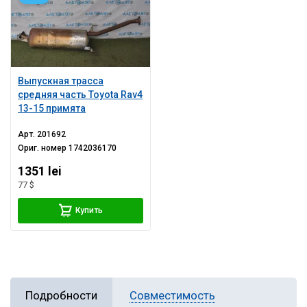
Выпускная трасса
средняя часть Toyota Rav4
13-15 примята
Арт.
201692
Ориг. номер
1742036170
1351 lei
77 $
Купить
Подробности
Совместимость