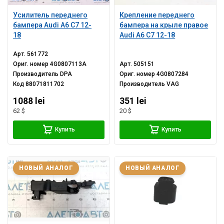
Усилитель переднего
Крепление переднего
бампера Audi A6 C7 12-
бампера на крыле правое
18
Audi A6 C7 12-18
Арт.
561772
Ориг. номер
4G0807113A
Арт.
505151
Производитель
DPA
Ориг. номер
4G0807284
Код
88071811702
Производитель
VAG
1088 lei
351 lei
62 $
20 $
Купить
Купить
НОВЫЙ АНАЛОГ
НОВЫЙ АНАЛОГ