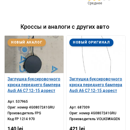
Среднее
Кроссы и аналоги с других авто
НОВЫЙ АНАЛОГ
НОВЫЙ ОРИГИНАЛ
Заглушка буксировочного
Заглушка буксировочного
крюка переднего бампера
крюка переднего бампера
Audi A6 C7 12-15 дорест
Audi A6 C7 12-15 дорест
Арт.
537965
Ориг. номер
4G0807241GRU
Арт.
687309
Производитель
FPS
Ориг. номер
4G0807241GRU
Код
FP 1214 970
Производитель
VOLKSWAGEN
140 lei
421 lei