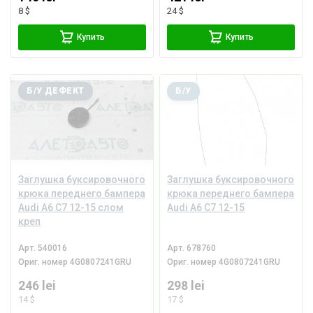
8 $
24 $
Купить
Купить
Б/У ДЕФЕКТ
Б/У
Заглушка буксировочного
Заглушка буксировочного
крюка переднего бампера
крюка переднего бампера
Audi A6 C7 12-15 слом
Audi A6 C7 12-15
креп
Арт.
540016
Арт.
678760
Ориг. номер
4G0807241GRU
Ориг. номер
4G0807241GRU
246 lei
298 lei
14 $
17 $