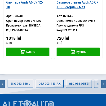
бампера Audi A6 C7 12-
бампера левая Audi A6 C7
18
16-16 черный мат
Арт.
873740
Арт.
821645
Ориг. номер
4G0807113A
Ориг. номер
4G0807647VMZ
Производитель
SIGNEDA
Производитель
FPS
Код
PAD44039A
Код
FP1223911
1018 lei
720 lei
58 $
41 $
Купить
Купить
8K0-953-568-L
06J-903-143-AK
8T0-955-988-B
8K08
‹
›