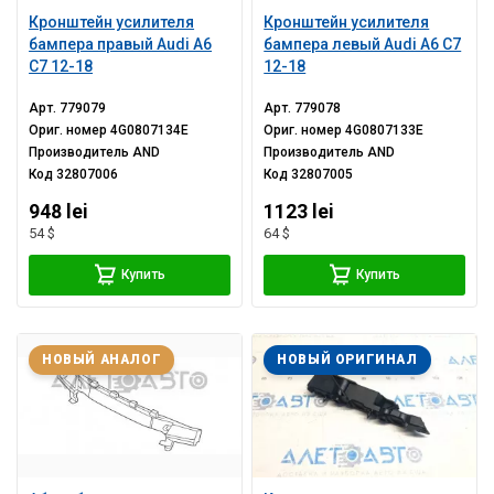
Кронштейн усилителя
Кронштейн усилителя
бампера правый Audi A6
бампера левый Audi A6 C7
C7 12-18
12-18
Арт.
779079
Арт.
779078
Ориг. номер
4G0807134E
Ориг. номер
4G0807133E
Производитель
AND
Производитель
AND
Код
32807006
Код
32807005
948 lei
1123 lei
54 $
64 $
Купить
Купить
НОВЫЙ АНАЛОГ
НОВЫЙ ОРИГИНАЛ