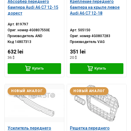
Абсорбер переднего
Крепление переднего
бампера Audi A6 C7 12-15
бампера на крыле левое
дорест
Audi A6 C7 12-18
Арт.
819797
Ориг. номер
4G0807550E
Арт.
505150
Производитель
AND
Ориг. номер
4G0807283
Код
14807313
Производитель
VAG
632 lei
351 lei
36 $
20 $
Купить
Купить
НОВЫЙ АНАЛОГ
НОВЫЙ АНАЛОГ
Усилитель переднего
Решетка переднего