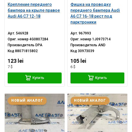
Крепление переднего
Фишка на проводку
бампера на крыле правое
переднего бампера Audi
Audi A6 C7 12-18
A6 C7 16-18 рест под
парктроники
Арт.
546928
Арт.
967993
Ориг. номер
4G0807284
Ориг. номер
1J0973714
Производитель
DPA
Производитель
AND
Код
88071815802
Код
30973039
123 lei
105 lei
7 $
6 $
Купить
Купить
НОВЫЙ АНАЛОГ
НОВЫЙ АНАЛОГ