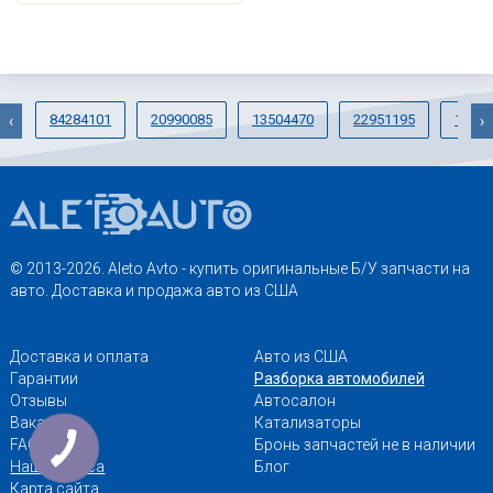
84284101
20990085
13504470
22951195
12685
‹
›
© 2013-2026. Aleto Avto - купить оригинальные Б/У запчасти на
авто. Доставка и продажа авто из США
Доставка и оплата
Авто из США
Гарантии
Разборка автомобилей
Отзывы
Автосалон
Вакансии
Катализаторы
FAQ
Бронь запчастей не в наличии
Наши адреса
Блог
Карта сайта