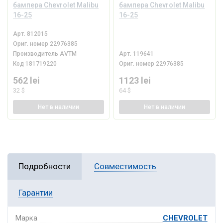
бампера Chevrolet Malibu
бампера Chevrolet Malibu
16-25
16-25
Арт.
812015
Ориг. номер
22976385
Производитель
AVTM
Арт.
119641
Код
181719220
Ориг. номер
22976385
562 lei
1123 lei
32 $
64 $
Нет
в наличии
Нет
в наличии
Подробности
Совместимость
Гарантии
Марка
CHEVROLET