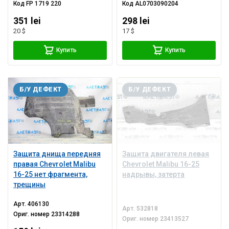
Код
FP 1719 220
Код
AL0703090204
351 lei
298 lei
20 $
17 $
Купить
Купить
Б/У ДЕФЕКТ
Б/У ДЕФЕКТ
Защита днища передняя
Защита двигателя левая
правая Chevrolet Malibu
Chevrolet Malibu 16-25
16-25 нет фрагмента,
надрывы, затерта
трещины
Арт.
406130
Арт.
532818
Ориг. номер
23314288
Ориг. номер
23413527