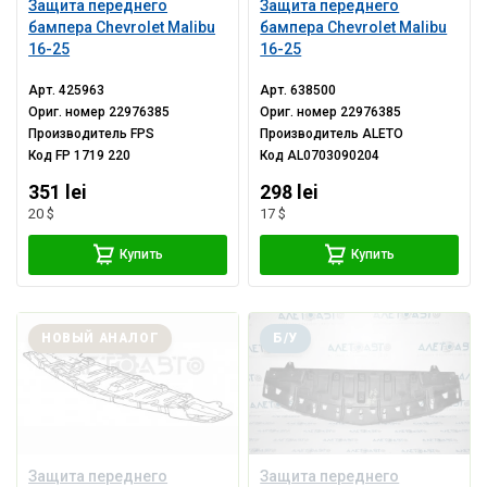
Защита переднего
Защита переднего
бампера Chevrolet Malibu
бампера Chevrolet Malibu
16-25
16-25
Арт.
425963
Арт.
638500
Ориг. номер
22976385
Ориг. номер
22976385
Производитель
FPS
Производитель
ALETO
Код
FP 1719 220
Код
AL0703090204
351 lei
298 lei
20 $
17 $
Купить
Купить
НОВЫЙ АНАЛОГ
Б/У
Защита переднего
Защита переднего