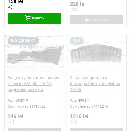
158 lei
228 lei
9 $
13 $
Купить
Нет
в наличии
Б/У ДЕФЕКТ
Б/У
Защита двигателя правая
Защита переднего
Chevrolet Malibu 16-25
бампера Chevrolet Malibu
надрывы, затерта
19-25
Арт.
532819
Арт.
499211
Ориг. номер
23413528
Ориг. номер
84412246
246 lei
1316 lei
14 $
75 $