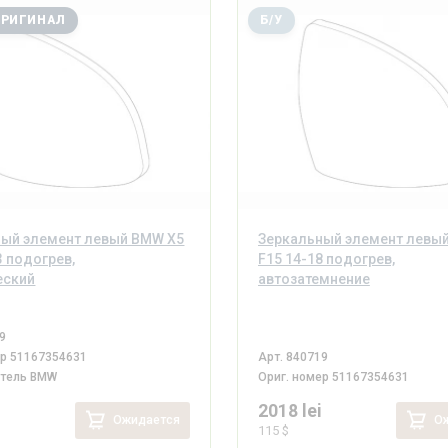
ОРИГИНАЛ
Б/У
ный элемент левый BMW X5
Зеркальный элемент левы
3 подогрев,
F15 14-18 подогрев,
еский
автозатемнение
9
ер
51167354631
Арт.
840719
итель
BMW
Ориг. номер
51167354631
i
2018 lei
Ожидается
Ож
115 $