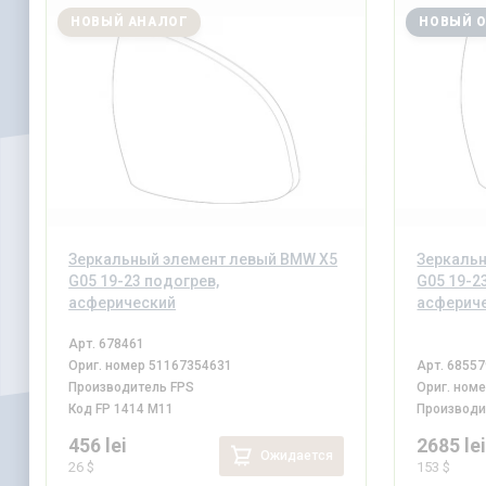
НОВЫЙ АНАЛОГ
НОВЫЙ 
Зеркальный элемент левый BMW X5
Зеркаль
G05 19-23 подогрев,
G05 19-2
асферический
асферич
Арт.
678461
Ориг. номер
51167354631
Арт.
68557
Производитель
FPS
Ориг. ном
Код
FP 1414 M11
Производ
456 lei
2685 le
Ожидается
26 $
153 $