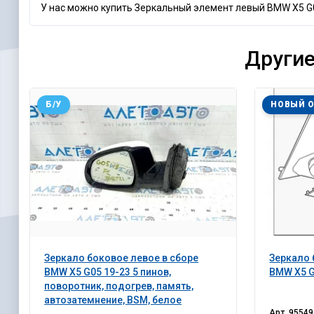
У нас можно купить Зеркальный элемент левый BMW X5 G05
Другие
Б/У
НОВЫЙ 
Зеркало боковое левое в сборе
Зеркало 
BMW X5 G05 19-23 5 пинов,
BMW X5 G
поворотник, подогрев, память,
автозатемнение, BSM, белое
Арт.
95549