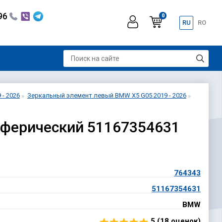
296
0
RU
RO
- 2026
Зеркальный элемент левый BMW X5 G05 2019 - 2026
сферический 51167354631
764343
51167354631
BMW
5 (
18
оценок)