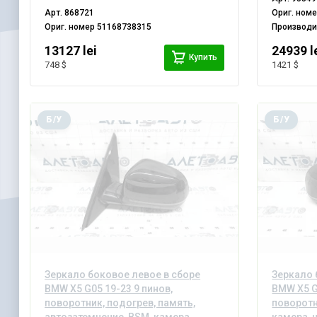
Арт.
868721
Ориг. ном
Ориг. номер
51168738315
Производ
13127 lei
24939 l
Купить
748 $
1421 $
Б/У
Б/У
Зеркало боковое левое в сборе
Зеркало 
BMW X5 G05 19-23 9 пинов,
BMW X5 G
поворотник, подогрев, память,
поворотн