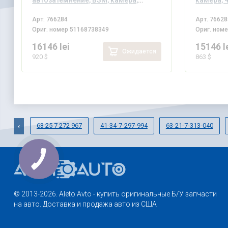
автозатемнение, BSM, камера,
камера, 
черное
Арт.
766284
Арт.
76628
Ориг. номер
51168738349
Ориг. ном
16146 lei
15146 l
Ожидается
920 $
863 $
63 25 7 272 967
41-34-7-297-994
63-21-7-313-040
‹
© 2013-2026. Aleto Avto - купить оригинальные Б/У запчасти
на авто. Доставка и продажа авто из США