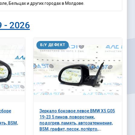
ле, Бельцах и других городах в Молдове.
 - 2026
Б/У ДЕФЕКТ
сборе
Зеркало боковое левое BMW X5 G05
19-23 5 пинов, поворотник,
ять, BSM,
подогрев, память, автозатемнение,
BSM, графит, песок, потёрто,