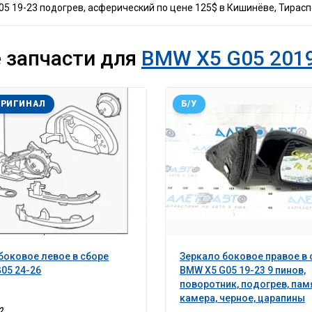
 19-23 подогрев, асферический по цене 125$ в Кишинёве, Тираспо
 запчасти для
BMW X5 G05 2019
ОРИГИНАЛ
Б/У
боковое левое в сборе
Зеркало боковое правое в 
05 24-26
BMW X5 G05 19-23 9 пинов,
поворотник, подогрев, пам
камера, черное, царапины
2