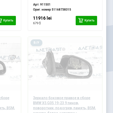
царапины, треснуто
Арт.
911501
Ориг. номер
51168738315
11916 lei
Купить
Купить
679 $
Б/У
сборе
Зеркало боковое правое в сборе
BMW X5 G05 19-23 9 пинов,
ять, BSM,
поворотник, подогрев, память, BSM,