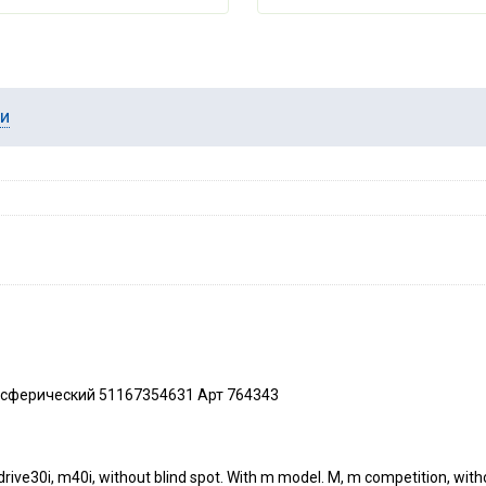
ии
асферический 51167354631 Арт 764343
0i, m40i, without blind spot. With m model. M, m competition, without 