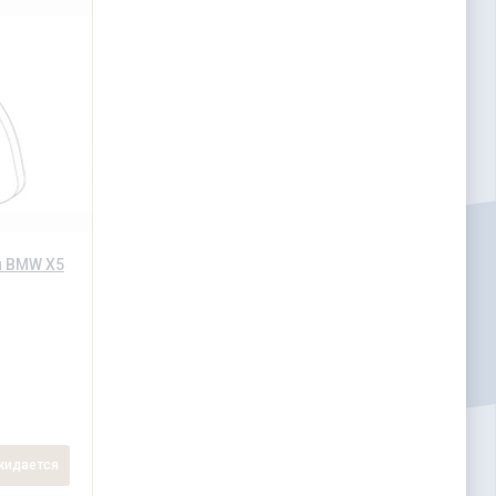
й BMW X5
идается