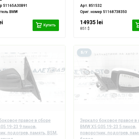
ер
51165A30B91
Арт.
851532
итель
BMW
Ориг. номер
51168738350
ei
14935 lei
Купить
851 $
Б/У
боковое правое в сборе
Зеркало боковое правое в 
05 19-23 9 пинов,
BMW X5 G05 19-23 5 пинов,
ик, подогрев, память, BSM,
поворотник, подогрев, пам