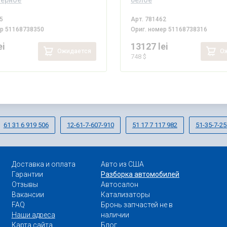
черное
белое
5
Арт.
781462
ер
51168738350
Ориг. номер
51168738316
ei
13127 lei
Ожидается
Ож
748 $
61 31 6 919 506
12-61-7-607-910
51 17 7 117 982
51-35-7-25
Доставка и оплата
Авто из США
Гарантии
Разборка автомобилей
Отзывы
Автосалон
Вакансии
Катализаторы
FAQ
Бронь запчастей не в
Наши адреса
наличии
Карта сайта
Блог