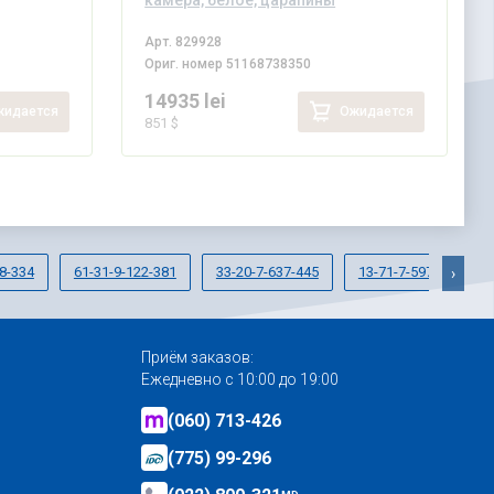
камера, белое, царапины
Арт.
829928
Ориг. номер
51168738350
14935 lei
идается
Ожидается
851 $
8-334
61-31-9-122-381
33-20-7-637-445
13-71-7-597-591
›
Приём заказов:
Ежедневно с 10:00 до 19:00
(060) 713-426
(775) 99-296