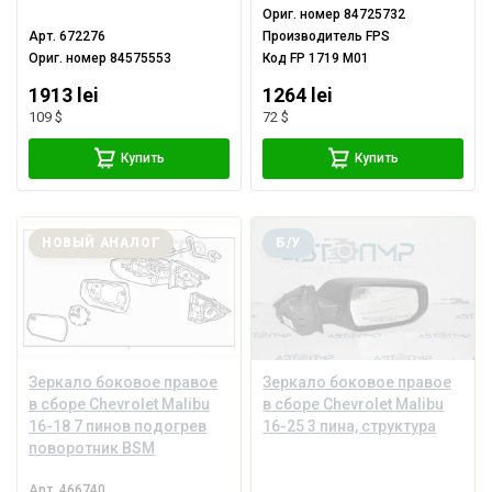
Ориг. номер
84725732
Арт.
672276
Производитель
FPS
Ориг. номер
84575553
Код
FP 1719 M01
1913 lei
1264 lei
109 $
72 $
Купить
Купить
НОВЫЙ АНАЛОГ
Б/У
Зеркало боковое правое
Зеркало боковое правое
в сборе Chevrolet Malibu
в сборе Chevrolet Malibu
16-18 7 пинов подогрев
16-25 3 пина, структура
поворотник BSM
Арт.
466740