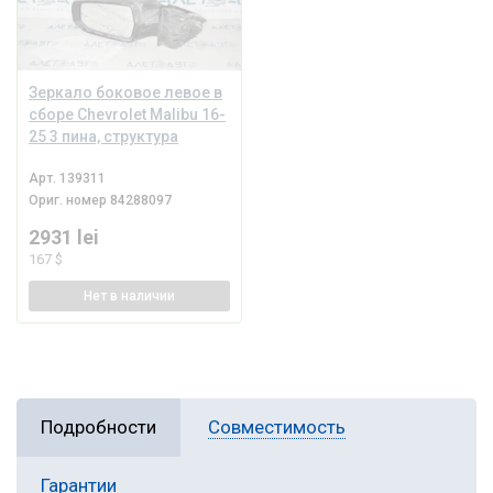
Зеркало боковое левое в
сборе Chevrolet Malibu 16-
25 3 пина, структура
Арт.
139311
Ориг. номер
84288097
2931 lei
167 $
Нет
в наличии
Подробности
Совместимость
Гарантии