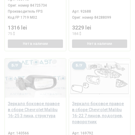
Ориг. номер
84725734
Производитель
FPS
Арт.
92688
Код
FP 1719 M02
Ориг. номер
84288099
1316 lei
3229 lei
75 $
184 $
Нет
в наличии
Нет
в наличии
Б/У
Б/У
Зеркало боковое правое
Зеркало боковое правое
в сборе Chevrolet Malibu
в сборе Chevrolet Malibu
16-25 3 пина, структура
16-22 7 пинов, подогрев,
поворотник
Арт.
140566
Арт.
169792