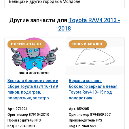
Бельцах и других городах в Молдове.
Другие запчасти для
Toyota RAV4 2013 -
2018
НОВЫЙ АНАЛОГ
НОВЫЙ АНАЛОГ
Зеркало боковое левое в
Верхняя крышка
сборе Toyota Rav4 16-18 9
бокового зеркала левая
пинов, подогрев,
Toyota Rav4 13-15 под
поворотник, электро
поворотник
складывание
Арт.
974924
Арт.
859205
Ориг. номер
8791042C10
Ориг. номер
879450R907
Производитель
FPS
Производитель
FPS
Код
FP 7040 M01
Код
FP 7040 M21