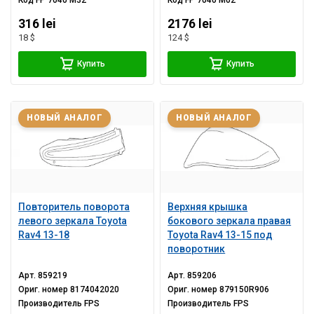
Код
FP 7040 M32
Код
FP 7040 M02
316 lei
2176 lei
18 $
124 $
Купить
Купить
НОВЫЙ АНАЛОГ
НОВЫЙ АНАЛОГ
Повторитель поворота
Верхняя крышка
левого зеркала Toyota
бокового зеркала правая
Rav4 13-18
Toyota Rav4 13-15 под
поворотник
Арт.
859219
Арт.
859206
Ориг. номер
8174042020
Ориг. номер
879150R906
Производитель
FPS
Производитель
FPS