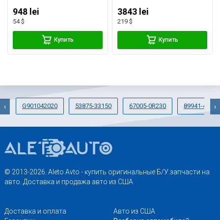
948 lei
3843 lei
54 $
219 $
Купить
Купить
G901042020
53875-33150
67005-0R230
89941-42010
‹
›
© 2013-2026. Aleto Avto - купить оригинальные Б/У запчасти на
авто. Доставка и продажа авто из США
Доставка и оплата
Авто из США