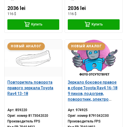
2036 lei
2036 lei
116 $
116 $
Купить
Купить
НОВЫЙ АНАЛОГ
НОВЫЙ АНАЛОГ
Повторитель поворота
Зеркало боковое правое
правого зеркала Toyota
в сборе Toyota Rav4 16-18
Rav4 13-18
9 пинов, подогрев,
поворотник, электро
складывание
Арт.
859220
Арт.
974925
Ориг. номер
8173042020
Ориг. номер
8791042C00
Производитель
FPS
Производитель
FPS