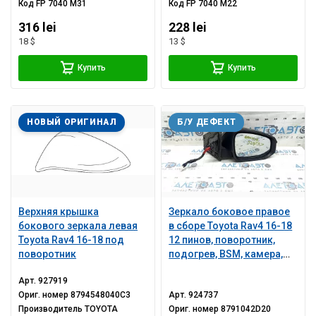
Код
FP 7040 M31
Код
FP 7040 M22
316 lei
228 lei
18 $
13 $
Купить
Купить
НОВЫЙ ОРИГИНАЛ
Б/У ДЕФЕКТ
Верхняя крышка
Зеркало боковое правое
бокового зеркала левая
в сборе Toyota Rav4 16-18
Toyota Rav4 16-18 под
12 пинов, поворотник,
поворотник
подогрев, BSM, камера,
черное, царапины
Арт.
927919
Ориг. номер
8794548040C3
Арт.
924737
Производитель
TOYOTA
Ориг. номер
8791042D20