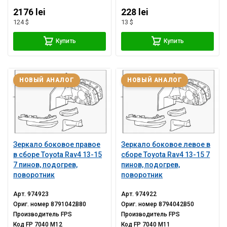
2176 lei
228 lei
124 $
13 $
Купить
Купить
НОВЫЙ АНАЛОГ
НОВЫЙ АНАЛОГ
Зеркало боковое правое
Зеркало боковое левое в
в сборе Toyota Rav4 13-15
сборе Toyota Rav4 13-15 7
7 пинов, подогрев,
пинов, подогрев,
поворотник
поворотник
Арт.
974923
Арт.
974922
Ориг. номер
8791042B80
Ориг. номер
8794042B50
Производитель
FPS
Производитель
FPS
Код
FP 7040 M12
Код
FP 7040 M11