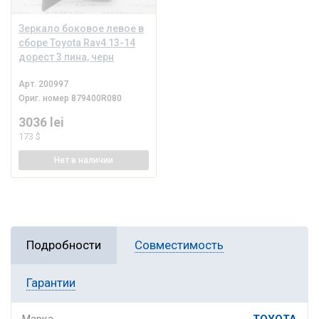
Зеркало боковое левое в
сборе Toyota Rav4 13-14
дорест 3 пина, черн
Арт.
200997
Ориг. номер
879400R080
3036 lei
173 $
Нет
в наличии
Подробности
Совместимость
Гарантии