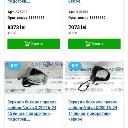
подогрев,
белое
автозатемнение, BSM,
Арт.
876202
Арт.
918753
камера, черная
Ориг. номер
31385658
Ориг. номер
31385650
8073 lei
7073 lei
460 $
403 $
Купить
Купить
Б/У
Б/У
Зеркало боковое правое
Зеркало боковое правое
в сборе Volvo XC90 16-24
в сборе Volvo XC90 16-24
15 пинов, поворотник,
11 пинов, поворотник,
подогрев,
черное
автозатемнение, BSM,