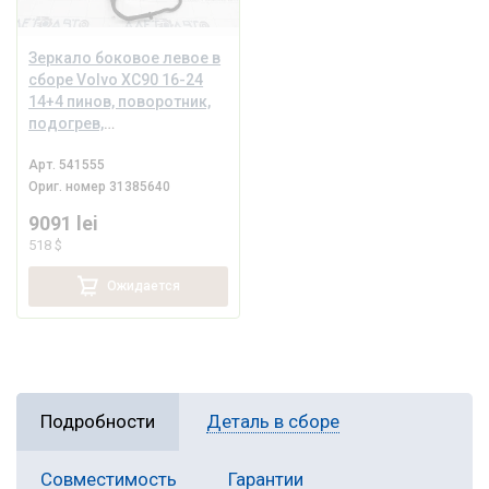
Зеркало боковое левое в
сборе Volvo XC90 16-24
14+4 пинов, поворотник,
подогрев,
автозатемнение, BSM,
Арт.
541555
камера, серое
Ориг. номер
31385640
9091 lei
518 $
Ожидается
Подробности
Деталь в сборе
Совместимость
Гарантии