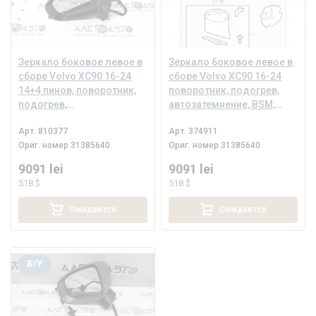
Зеркало боковое левое в
Зеркало боковое левое в
сборе Volvo XC90 16-24
сборе Volvo XC90 16-24
14+4 пинов, поворотник,
поворотник, подогрев,
подогрев,
автозатемнение, BSM,
автозатемнение, BSM,
камера
Арт.
810377
Арт.
374911
камера, черное
Ориг. номер
31385640
Ориг. номер
31385640
9091 lei
9091 lei
518 $
518 $
Ожидается
Ожидается
Б/У