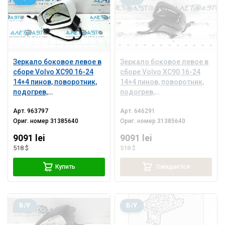
Зеркало боковое левое в
Зеркало боковое левое в
сборе Volvo XC90 16-24
сборе Volvo XC90 16-24
14+4 пинов, поворотник,
14+4 пинов, поворотник,
подогрев,
подогрев,
автозатемнение, BSM,
автозатемнение, BSM,
Арт.
963797
Арт.
646291
камера, белое
камера, черное
Ориг. номер
31385640
Ориг. номер
31385640
9091 lei
9091 lei
518 $
518 $
Купить
Ожидается
Б/У
Б/У