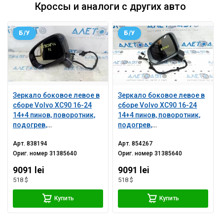
Кроссы и аналоги с других авто
Б/У
Б/У
Зеркало боковое левое в
Зеркало боковое левое в
сборе Volvo XC90 16-24
сборе Volvo XC90 16-24
14+4 пинов, поворотник,
14+4 пинов, поворотник,
подогрев,
подогрев,
автозатемнение, BSM,
автозатемнение, BSM,
Арт.
838194
Арт.
854267
камера, черное,
камера, графит,
Ориг. номер
31385640
Ориг. номер
31385640
царапины
царапины
9091 lei
9091 lei
518 $
518 $
Купить
Купить