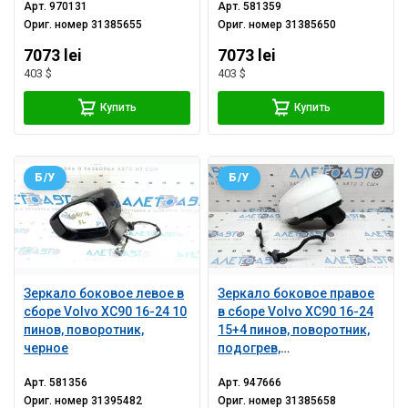
Арт.
970131
Арт.
581359
серебро
Ориг. номер
31385655
Ориг. номер
31385650
7073 lei
7073 lei
403 $
403 $
Купить
Купить
Б/У
Б/У
Зеркало боковое левое в
Зеркало боковое правое
сборе Volvo XC90 16-24 10
в сборе Volvo XC90 16-24
пинов, поворотник,
15+4 пинов, поворотник,
черное
подогрев,
автозатемнение, BSM,
Арт.
581356
Арт.
947666
камера, белое, скол
Ориг. номер
31395482
Ориг. номер
31385658