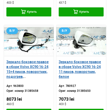
403 $
437 $
Купить
Купить
Б/У
Б/У
Зеркало боковое правое
Зеркало боковое правое
в сборе Volvo XC90 16-24
в сборе Volvo XC90 16-24
15+4 пинов, поворотник,
11 пинов, поворотник,
подогрев,
белое
автозатемнение, BSM,
Арт.
963800
Арт.
780927
камера, белое
Ориг. номер
31385658
Ориг. номер
31385650
8073 lei
7073 lei
460 $
403 $