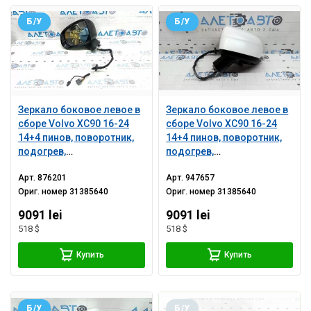
Б/У
Б/У
Зеркало боковое левое в
Зеркало боковое левое в
сборе Volvo XC90 16-24
сборе Volvo XC90 16-24
14+4 пинов, поворотник,
14+4 пинов, поворотник,
подогрев,
подогрев,
автозатемнение, BSM,
автозатемнение, BSM,
Арт.
876201
Арт.
947657
камера, черное
камера, белое, песок,
Ориг. номер
31385640
Ориг. номер
31385640
скол
9091 lei
9091 lei
518 $
518 $
Купить
Купить
Б/У
Б/У