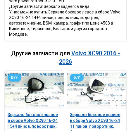
With power retract. XC90. Left.
Другие запчасти: Зеркало заднегов вида
У нас можно купить Зеркало боковое левое в сборе Volvo
XC90 16-24 14+4 пинов, поворотник, подогрев,
автозатемнение, BSM, камера, графит по цене 450$ в
Кишинёве, Тирасполе, Бельцах и других городах в
Молдове.
Другие запчасти для
Volvo XC90 2016 -
2026
Б/У
Б/У
Зеркало боковое правое
Зеркало боковое правое
в сборе Volvo XC90 16-24
в сборе Volvo XC90 16-24
15+4 пинов, поворотник,
11 пинов, поворотник,