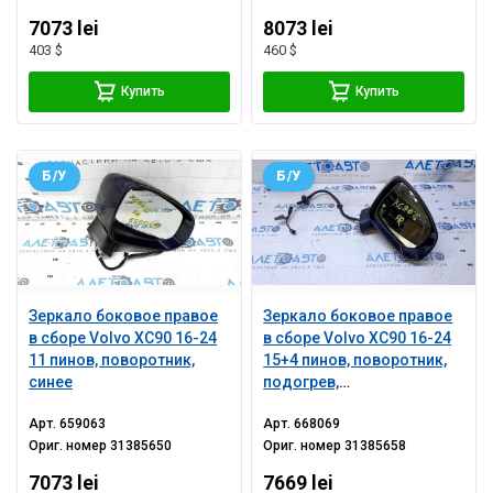
7073 lei
8073 lei
403 $
460 $
Купить
Купить
Б/У
Б/У
Зеркало боковое правое
Зеркало боковое правое
в сборе Volvo XC90 16-24
в сборе Volvo XC90 16-24
11 пинов, поворотник,
15+4 пинов, поворотник,
синее
подогрев,
автозатемнение, BSM,
Арт.
659063
Арт.
668069
камера, черная,
Ориг. номер
31385650
Ориг. номер
31385658
потрескан поворотник
7073 lei
7669 lei