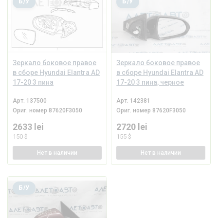
Б/У
Б/У
Зеркало боковое правое
Зеркало боковое правое
в сборе Hyundai Elantra AD
в сборе Hyundai Elantra AD
17-20 3 пина
17-20 3 пина, черное
Арт.
137500
Арт.
142381
Ориг. номер
87620F3050
Ориг. номер
87620F3050
2633 lei
2720 lei
150 $
155 $
Нет
в наличии
Нет
в наличии
Б/У