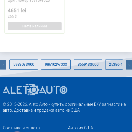
Ориг. номер
87610F3020
4651 lei
265 $
Нет
в наличии
598303S900
986102W000
865913S000
25386-1R140
‹
›
© 2013-2026. Aleto Avto - купить оригинальные Б/У запчасти на
авто. Доставка и продажа авто из США
Доставка и оплата
Авто из США