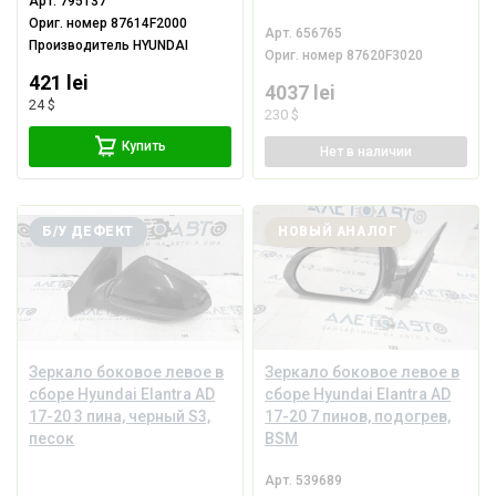
Арт.
795137
Ориг. номер
87614F2000
Арт.
656765
Производитель
HYUNDAI
Ориг. номер
87620F3020
421 lei
4037 lei
24 $
230 $
Купить
Нет
в наличии
Б/У ДЕФЕКТ
НОВЫЙ АНАЛОГ
Зеркало боковое левое в
Зеркало боковое левое в
сборе Hyundai Elantra AD
сборе Hyundai Elantra AD
17-20 3 пина, черный S3,
17-20 7 пинов, подогрев,
песок
BSM
Арт.
539689