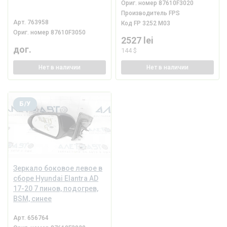
Ориг. номер
87610F3020
Производитель
FPS
Арт.
763958
Код
FP 3252 M03
Ориг. номер
87610F3050
2527 lei
дог.
144 $
Нет
в наличии
Нет
в наличии
Б/У
Зеркало боковое левое в
сборе Hyundai Elantra AD
17-20 7 пинов, подогрев,
BSM, синее
Арт.
656764