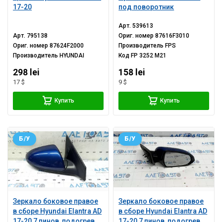
17-20
под поворотник
Арт.
539613
Арт.
795138
Ориг. номер
87616F3010
Ориг. номер
87624F2000
Производитель
FPS
Производитель
HYUNDAI
Код
FP 3252 M21
298 lei
158 lei
17 $
9 $
Купить
Купить
Б/У
Б/У
Зеркало боковое правое
Зеркало боковое правое
в сборе Hyundai Elantra AD
в сборе Hyundai Elantra AD
17-20 7 пинов, подогрев,
17-20 7 пинов, подогрев,