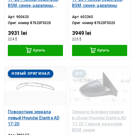
BSM, синее, царапины,
BSM, синее, царапины
песок
Арт.
900420
Арт.
602365
Ориг. номер
87620F3020
Ориг. номер
87620F3020
3931 lei
3949 lei
224 $
225 $
Купить
Купить
НОВЫЙ ОРИГИНАЛ
Б/У
Поворотник зеркала
Зеркало боковое правое
левый Hyundai Elantra AD
в сборе Hyundai Elantra AD
17-20
17-20 7 пинов, подогрев,
BSM, синее