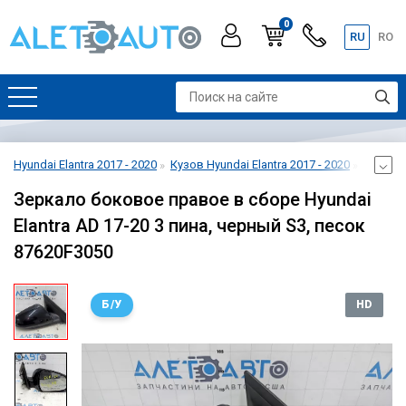
0
RU
RO
Hyundai Elantra 2017 - 2020
Кузов Hyundai Elantra 2017 - 2020
Боковое
Зеркало боковое правое в сборе Hyundai
Elantra AD 17-20 3 пина, черный S3, песок
87620F3050
Б/У
HD