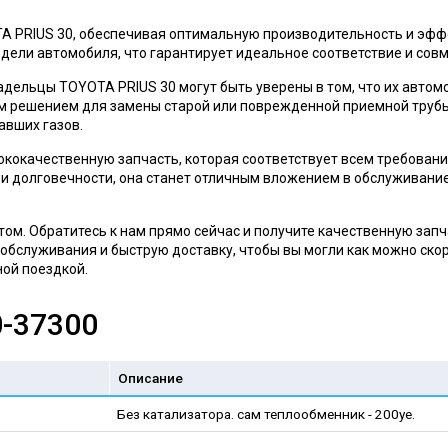
A PRIUS 30, обеспечивая оптимальную производительность и эф
одели автомобиля, что гарантирует идеальное соответствие и сов
дельцы TOYOTA PRIUS 30 могут быть уверены в том, что их автом
ым решением для замены старой или поврежденной приемной труб
авших газов.
ококачественную запчасть, которая соответствует всем требован
 и долговечности, она станет отличным вложением в обслуживани
ом. Обратитесь к нам прямо сейчас и получите качественную запч
обслуживания и быструю доставку, чтобы вы могли как можно ско
ной поездкой.
0-37300
Описание
Без катализатора. сам теплообменник - 200уе.