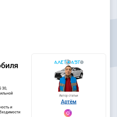
обиля
 30,
вильной
Автор статьи
Артём
ность и
обходимости