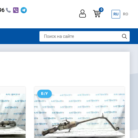
296
0
RU
RO
Б/У