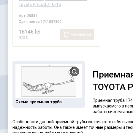
Toyota Prius 30 10-15
Арт.
20551
Ориг. номер
1741037300
16146 lei
Ожидается
920 $
Приемная
TOYOTA P
Приемная труба 174
Схема приемная труба
выпускаемого в пер
работы системы вып
Особенности данной приемной трубы включают в себя высок
надежность работы. Она также имеет точные размеры и гео
внесения каких-либо модификаций.