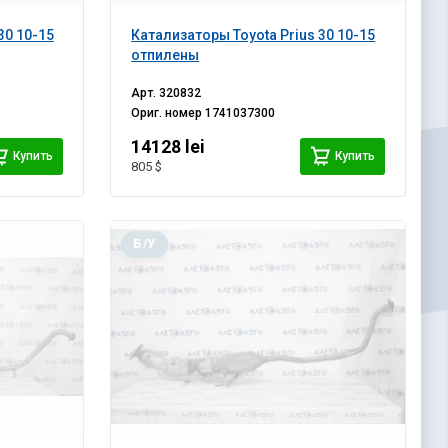
30 10-15
Катализаторы Toyota Prius 30 10-15
отпилены
Арт.
320832
Ориг. номер
1741037300
14128 lei
Купить
Купить
805 $
Б/У