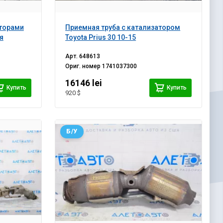
аторами
Приемная труба с катализатором
я
Toyota Prius 30 10-15
Арт.
648613
Ориг. номер
1741037300
16146 lei
Купить
Купить
920 $
Б/У