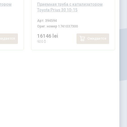
атором
Приемная труба с катализатором
Toyota Prius 30 10-15
Арт.
394594
Ориг. номер
1741037300
16146 lei
идается
Ожидается
920 $