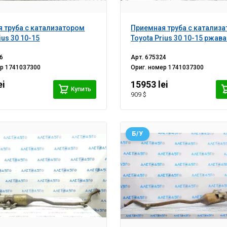
 труба с катализатором
Приемная труба с катализ
ius 30 10-15
Toyota Prius 30 10-15 ржава
6
Арт.
675324
ер
1741037300
Ориг. номер
1741037300
ei
15953 lei
Купить
909 $
Б/У