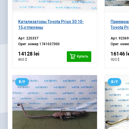
Катализаторы Toyota Prius 30 10-
Приемная
15,отпилены
Toyota Pr
Арт.
225337
Арт.
92369
Ориг. номер
1741037300
Ориг. ном
14128 lei
16146 l
Купить
805 $
920 $
Б/У
Б/У