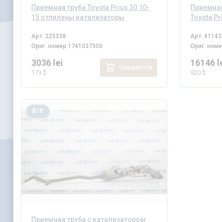
Приемная труба Toyota Prius 30 10-
Приемная
15 отпилены катализаторы
Toyota Pr
Арт.
225338
Арт.
41142
Ориг. номер
1741037300
Ориг. ном
3036 lei
16146 l
Ожидается
173 $
920 $
Б/У
Приемная труба с катализатором