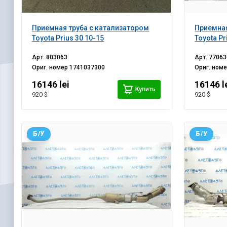
Приемная труба с катализатором
Приемная
Toyota Prius 30 10-15
Toyota Pr
Арт.
803063
Арт.
77063
Ориг. номер
1741037300
Ориг. ном
16146 lei
16146 l
Купить
920 $
920 $
Б/У
Б/У