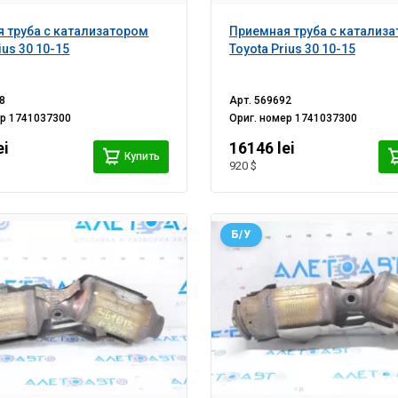
 труба с катализатором
Приемная труба с катализ
ius 30 10-15
Toyota Prius 30 10-15
8
Арт.
569692
ер
1741037300
Ориг. номер
1741037300
ei
16146 lei
Купить
920 $
Б/У