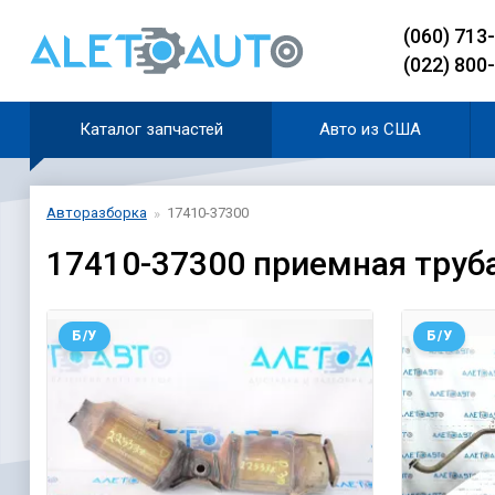
(060) 713
(022) 800
Каталог запчастей
Авто из США
Авторазборка
17410-37300
17410-37300 приемная труба 
Б/У
Б/У