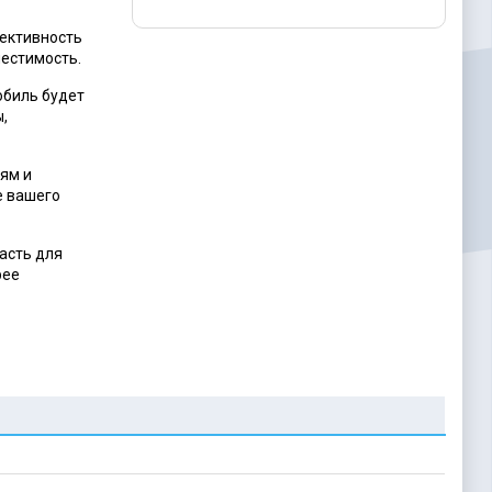
фективность
местимость.
обиль будет
ы,
иям и
е вашего
асть для
рее