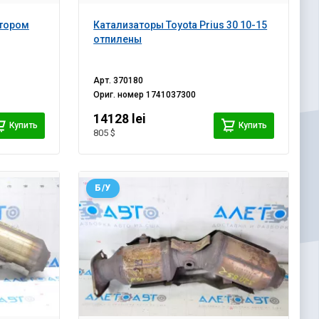
атором
Катализаторы Toyota Prius 30 10-15
отпилены
Арт.
370180
Ориг. номер
1741037300
14128 lei
Купить
Купить
805 $
Б/У