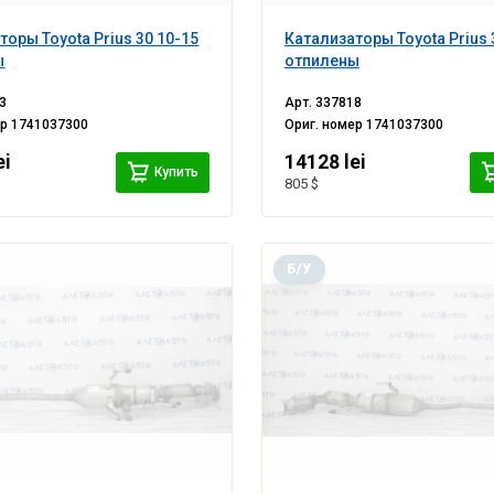
торы Toyota Prius 30 10-15
Катализаторы Toyota Prius 
ы
отпилены
3
Арт.
337818
ер
1741037300
Ориг. номер
1741037300
ei
14128 lei
Купить
805 $
Б/У