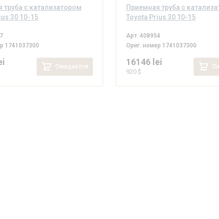
 труба с катализатором
Приемная труба с катализ
ius 30 10-15
Toyota Prius 30 10-15
7
Арт.
408954
ер
1741037300
Ориг. номер
1741037300
ei
16146 lei
Ожидается
Ож
920 $