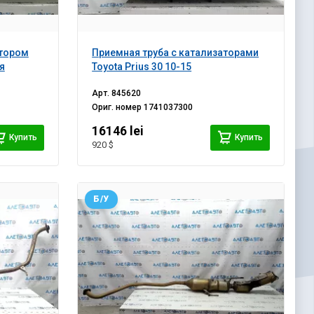
атором
Приемная труба с катализаторами
я
Toyota Prius 30 10-15
Арт.
845620
Ориг. номер
1741037300
16146 lei
Купить
Купить
920 $
Б/У