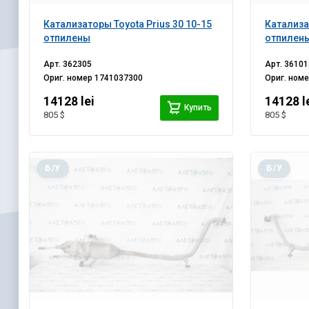
Катализаторы Toyota Prius 30 10-15
Катализа
отпилены
отпилен
Арт.
362305
Арт.
36101
Ориг. номер
1741037300
Ориг. ном
14128 lei
14128 l
Купить
805 $
805 $
Б/У
Б/У