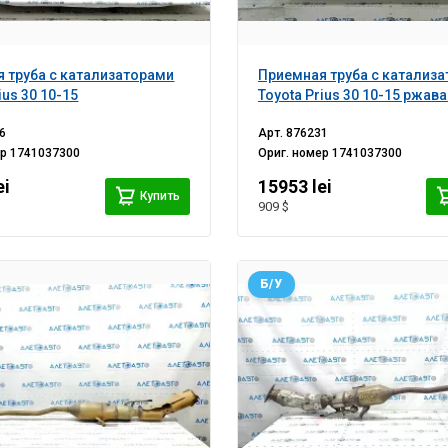
 труба с катализаторами
Приемная труба с катализ
ius 30 10-15
Toyota Prius 30 10-15 ржава
6
Арт.
876231
ер
1741037300
Ориг. номер
1741037300
ei
15953 lei
Купить
909 $
Б/У