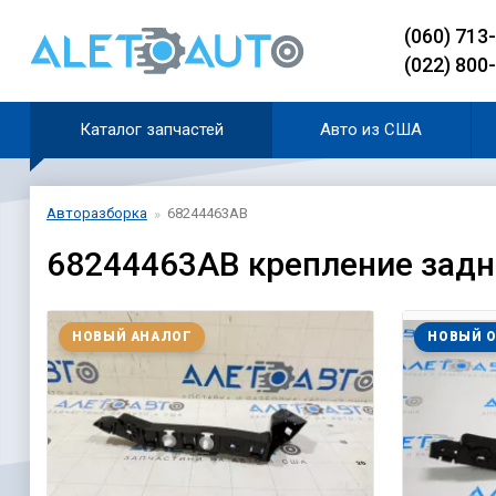
(060) 713
(022) 800
Каталог запчастей
Авто из США
Авторазборка
68244463AB
68244463AB крепление задне
НОВЫЙ АНАЛОГ
НОВЫЙ 