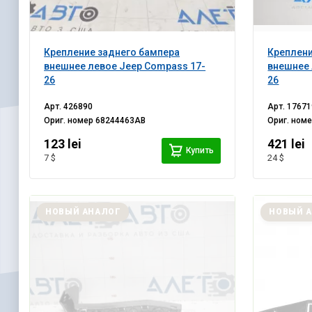
Крепление заднего бампера
Креплени
внешнее левое Jeep Compass 17-
внешнее 
26
26
Арт.
426890
Арт.
17671
Ориг. номер
68244463AB
Ориг. ном
123 lei
421 lei
Купить
7 $
24 $
НОВЫЙ АНАЛОГ
НОВЫЙ 