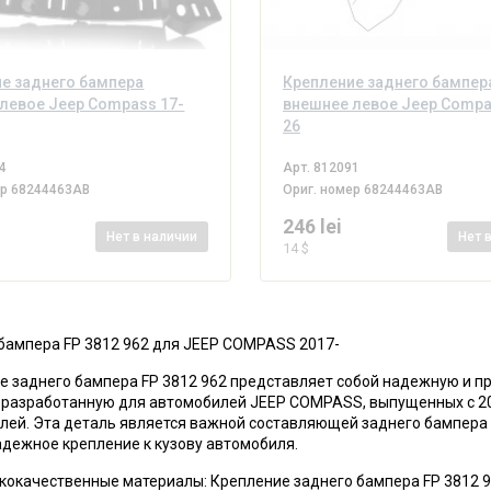
е заднего бампера
Крепление заднего бампер
левое Jeep Compass 17-
внешнее левое Jeep Compa
26
4
Арт.
812091
ер
68244463AB
Ориг. номер
68244463AB
246 lei
Нет
в наличии
Нет
14 $
бампера FP 3812 962 для JEEP COMPASS 2017-
е заднего бампера FP 3812 962 представляет собой надежную и п
 разработанную для автомобилей JEEP COMPASS, выпущенных с 20
лей. Эта деталь является важной составляющей заднего бампера
адежное крепление к кузову автомобиля.
ококачественные материалы: Крепление заднего бампера FP 3812 