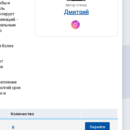
жбы и
Автор статьи
аль
Дмитрий
нтирует
икаций. -
инальным
о
и более
ет
ля
крепление
олгий срок
ю и
Количество
6