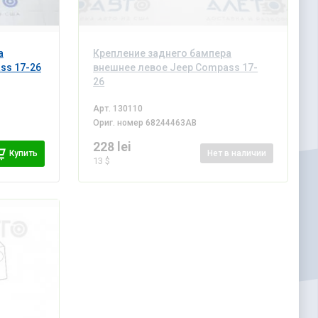
а
Крепление заднего бампера
ss 17-26
внешнее левое Jeep Compass 17-
26
Арт.
130110
Ориг. номер
68244463AB
228 lei
Купить
Нет
в наличии
13 $