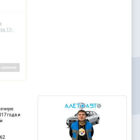
а
ss 17-
в наличии
рочную
17 года и
 и
962