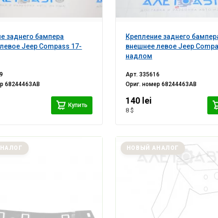
е заднего бампера
Крепление заднего бампер
левое Jeep Compass 17-
внешнее левое Jeep Compa
надлом
9
Арт.
335616
ер
68244463AB
Ориг. номер
68244463AB
140 lei
Купить
8 $
АНАЛОГ
НОВЫЙ АНАЛОГ