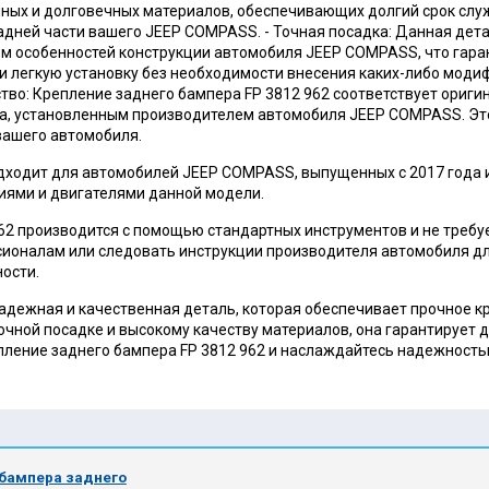
чных и долговечных материалов, обеспечивающих долгий срок слу
дней части вашего JEEP COMPASS. - Точная посадка: Данная дет
ом особенностей конструкции автомобиля JEEP COMPASS, что гара
и легкую установку без необходимости внесения каких-либо модиф
тво: Крепление заднего бампера FP 3812 962 соответствует ориг
а, установленным производителем автомобиля JEEP COMPASS. Эт
вашего автомобиля.
одходит для автомобилей JEEP COMPASS, выпущенных с 2017 года 
иями и двигателями данной модели.
962 производится с помощью стандартных инструментов и не требу
сионалам или следовать инструкции производителя автомобиля д
ости.
надежная и качественная деталь, которая обеспечивает прочное 
чной посадке и высокому качеству материалов, она гарантирует д
пление заднего бампера FP 3812 962 и наслаждайтесь надежность
 бампера заднего