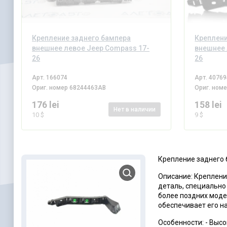
Крепление заднего бампера
Креплени
внешнее левое Jeep Compass 17-
внешнее 
26
26
Арт.
166074
Арт.
40769
Ориг. номер
68244463AB
Ориг. ном
176 lei
158 lei
Нет
в наличии
10 $
9 $
Крепление заднего 
Описание: Креплени
деталь, специально
более поздних моде
обеспечивает его н
Особенности: - Выс