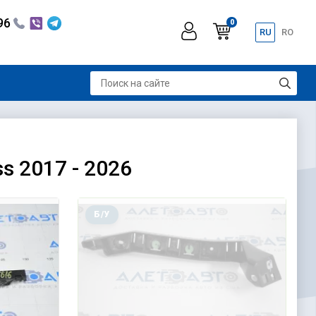
296
0
RU
RO
s 2017 - 2026
Б/У