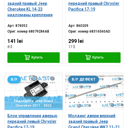
задний правый Jeep
передний правый Chrysler
Cherokee KL 14-23
Pacifica 17-19
надломаны крепления
Арт.
874052
Арт.
860209
Ориг. номер
68079284AB
Ориг. номер
68316560AD
141 lei
299 lei
8 $
17 $
Купить
Купить
Б/У
Б/У ДЕФЕКТ
Подходит к Jeep Grand
Cherokee 2011 - 2022
Блок управления дверью
Молдинг двери верхний
передний левый Chrysler
задний правый Jeep
Pacifica 17-19
Grand Cherokee WK2 11-21