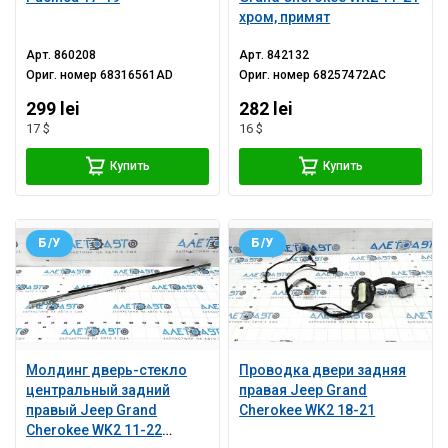
хром, примят
Арт.
860208
Арт.
842132
Ориг. номер
68316561AD
Ориг. номер
68257472AC
299 lei
282 lei
17 $
16 $
Купить
Купить
Б/У
Б/У
Молдинг дверь-стекло
Проводка двери задняя
центральный задний
правая Jeep Grand
правый Jeep Grand
Cherokee WK2 18-21
Cherokee WK2 11-22