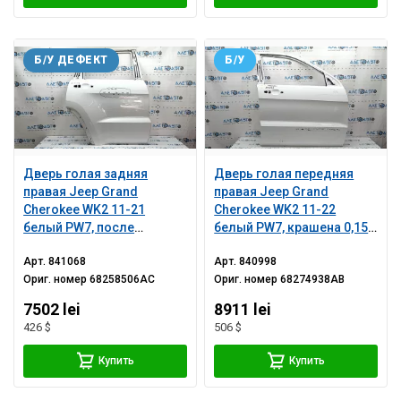
Б/У ДЕФЕКТ
Б/У
Дверь голая задняя
Дверь голая передняя
правая Jeep Grand
правая Jeep Grand
Cherokee WK2 11-21
Cherokee WK2 11-22
белый PW7, после
белый PW7, крашена 0,15-
ремонта
0,2, тычки
Арт.
841068
Арт.
840998
Ориг. номер
68258506AC
Ориг. номер
68274938AB
7502 lei
8911 lei
426 $
506 $
Купить
Купить