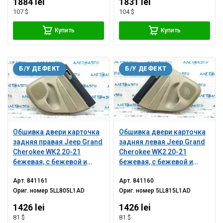
1884 lei
1831 lei
царапины, вмятина, под
царапины, вмятина, под
107 $
104 $
чистку
чистку
Купить
Купить
Б/У ДЕФЕКТ
Б/У ДЕФЕКТ
Обшивка двери карточка
Обшивка двери карточка
задняя правая Jeep Grand
задняя левая Jeep Grand
Cherokee WK2 20-21
Cherokee WK2 20-21
бежевая, с бежевой и
бежевая, с бежевой и
черной вставкой кожа,
черной вставкой кожа,
Арт.
841161
Арт.
841160
подлокотник кожа
подлокотник кожа
Ориг. номер
5LL805L1AD
Ориг. номер
5LL815L1AD
бежевая, молдинг темное
бежевая, молдинг темное
дерево, с ручкой,
дерево, с ручкой,
1426 lei
1426 lei
царапины, потерта,
царапины, потерта,
81 $
81 $
вмятины, под
побелел пласт