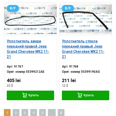
Б/У
Б/У
Уплотнитель двери
Уплотнитель стекла
передней правой Jeep
передний правый Jeep
Grand Cherokee WK2 11-
Grand Cherokee WK2 11-
21
21
Арт.
91767
Арт.
91768
Ориг. номер
55399212AE
Ориг. номер
55399190AG
405 lei
211 lei
23 $
12 $
Купить
Купить
1
2
3
4
5
...
8