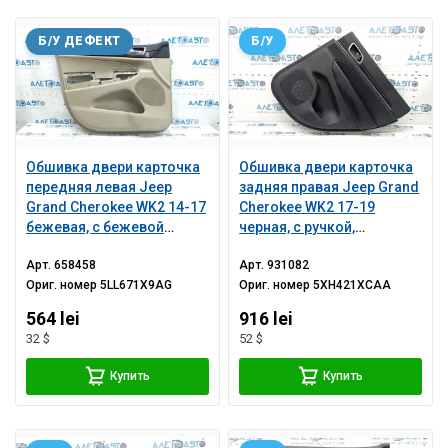
Б/У ДЕФЕКТ
Б/У
Обшивка двери карточка
Обшивка двери карточка
передняя левая Jeep
задняя правая Jeep Grand
Grand Cherokee WK2 14-17
Cherokee WK2 17-19
бежевая, с бежевой
черная, с ручкой,
вставкой кожа, без
подлокотник и вставка
Арт.
658458
Арт.
931082
подлокотника, молдинг
кожа черная с красной
Ориг. номер
5LL671X9AG
Ориг. номер
5XH421XCAA
под дерево структура, с
строчкой, молдинг
ручкой, вмятины,
темное дерево с хром,
564 lei
916 lei
царапины, побелел
царапины
32 $
52 $
пластик
Купить
Купить