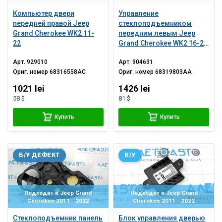
Компьютер двери
Управление
передней правой Jeep
стеклоподъемником
Grand Cherokee WK2 11-
передним левым Jeep
22
Grand Cherokee WK2 16-21
черное, 2 авто, под
Арт.
929010
Арт.
904631
автоскладывание
Ориг. номер
68316558AC
Ориг. номер
68319803AA
зеркал
1021 lei
1426 lei
58 $
81 $
Купить
Купить
Б/У ДЕФЕКТ
Б/У
Подходит к Jeep Grand
Подходит к Jeep Grand
Cherokee 2011 - 2022
Cherokee 2011 - 2022
Стеклоподъемник панель
Блок управления дверью