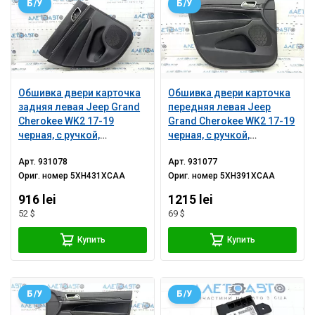
Б/У
Б/У
Обшивка двери карточка
Обшивка двери карточка
задняя левая Jeep Grand
передняя левая Jeep
Cherokee WK2 17-19
Grand Cherokee WK2 17-19
черная, с ручкой,
черная, с ручкой,
подлокотник и вставка
подлокотник и вставка
Арт.
931078
Арт.
931077
кожа черная с красной
кожа черная с красной
Ориг. номер
5XH431XCAA
Ориг. номер
5XH391XCAA
строчкой, молдинг
строчкой, молдинг
темное дерево с хром,
темное дерево с хром,
916 lei
1215 lei
царапины
под память, потерта
52 $
69 $
Купить
Купить
Б/У
Б/У