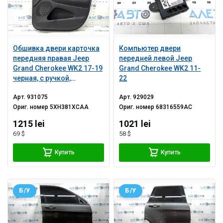
Обшивка двери карточка
Компьютер двери
передняя правая Jeep
передней левой Jeep
Grand Cherokee WK2 17-19
Grand Cherokee WK2 11-
черная, с ручкой,
22
подлокотник и вставка
Арт.
931075
Арт.
929029
кожа черная с красной
Ориг. номер
5XH381XCAA
Ориг. номер
68316559AC
строчкой, молдинг
темное дерево с хром,
1215 lei
1021 lei
потерта
69 $
58 $
Купить
Купить
Б/У
Б/У