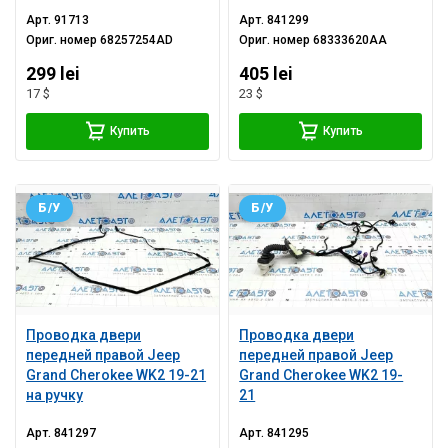
хром
Арт.
91713
Арт.
841299
Ориг. номер
68257254AD
Ориг. номер
68333620AA
299 lei
405 lei
17 $
23 $
Купить
Купить
Б/У
Б/У
Проводка двери
Проводка двери
передней правой Jeep
передней правой Jeep
Grand Cherokee WK2 19-21
Grand Cherokee WK2 19-
на ручку
21
Арт.
841297
Арт.
841295