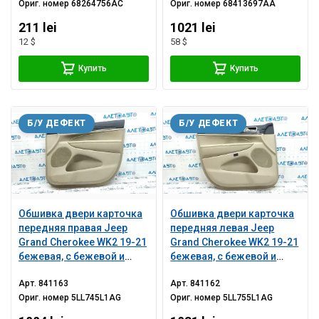
Ориг. номер
68264756AC
Ориг. номер
68413697AA
211 lei
1021 lei
12 $
58 $
Купить
Купить
Б/У ДЕФЕКТ
Б/У ДЕФЕКТ
Обшивка двери карточка
Обшивка двери карточка
передняя правая Jeep
передняя левая Jeep
Grand Cherokee WK2 19-21
Grand Cherokee WK2 19-21
бежевая, с бежевой и
бежевая, с бежевой и
черной вставкой кожа,
черной вставкой кожа,
Арт.
841163
Арт.
841162
подлокотник кожа
подлокотник кожа
Ориг. номер
5LL745L1AG
Ориг. номер
5LL755L1AG
бежевая, молдинг темное
бежевая, молдинг темное
дерево, с ручкой,
дерево, с ручкой,