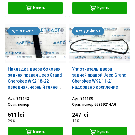
Купить
Купить
Б/У ДЕФЕКТ
Б/У ДЕФЕКТ
Накладка двери боковая
Уплотнитель двери
задняя правая Jeep Grand
задней правой Jeep Grand
Cherokee WK2 18-22
Cherokee WK2 11-21
передняя, черный глянец,
надорвано крепление
царапины
Арт.
841142
Арт.
841130
Ориг. номер
Ориг. номер
55399214AG
511 lei
247 lei
29 $
14 $
Купить
Купить