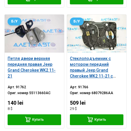
Б/У
Б/У
Петля двери верхняя
Стеклоподъемник с
передняя правая Jeep
мотором передний
Grand Cherokee WK2 11-
правый Jeep Grand
21
Cherokee WK2 11-21 с
панелью
Арт.
91762
Арт.
91766
Ориг. номер
55113660AC
Ориг. номер
68079286AA
140 lei
509 lei
8 $
29 $
Купить
Купить