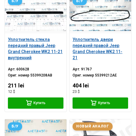
Б/У
Б/У
Уплотнитель стекла
Уплотнитель двери
передний правый Jeep
передней правой Jeep
Grand Cherokee WK2 11-21
Grand Cherokee WK2 11-
внутренний
21
Арт.
600628
Арт.
91767
Ориг. номер
55399208AB
Ориг. номер
55399212AE
211 lei
404 lei
12 $
23 $
Купить
Купить
Б/У
НОВЫЙ АНАЛОГ