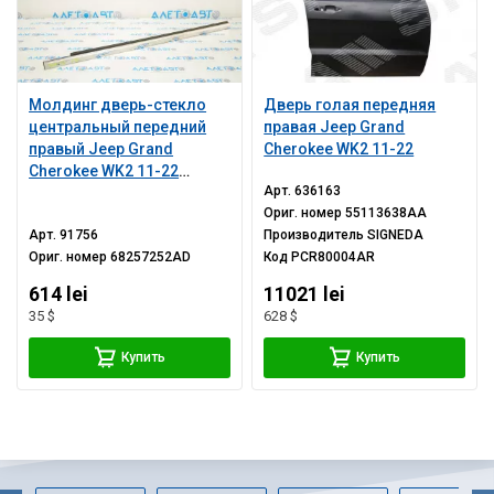
Молдинг дверь-стекло
Дверь голая передняя
центральный передний
правая Jeep Grand
правый Jeep Grand
Cherokee WK2 11-22
Cherokee WK2 11-22
Арт.
636163
хром
Ориг. номер
55113638AA
Арт.
91756
Производитель
SIGNEDA
Ориг. номер
68257252AD
Код
PCR80004AR
614 lei
11021 lei
35 $
628 $
Купить
Купить