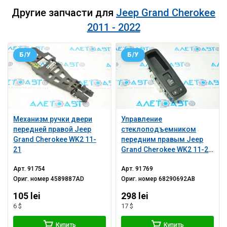
Другие запчасти для
Jeep Grand Cherokee
2011 - 2022
Б/У
Б/У
Механизм ручки двери
Управление
передней правой Jeep
стеклоподъемником
Grand Cherokee WK2 11-
передним правым Jeep
21
Grand Cherokee WK2 11-21
черное, auto
Арт.
91754
Арт.
91769
Ориг. номер
4589887AD
Ориг. номер
68290692AB
105 lei
298 lei
6 $
17 $
Купить
Купить