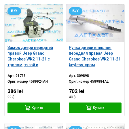
Б/У
Б/У
Замок двери передней
Ручка двери внешняя
правой Jeep Grand
передняя правая Jeep
Cherokee WK2 11-21 с
Grand Cherokee WK2 11-21
тросом, тягой и
keyless, хром
кронштейном
Арт.
91753
Арт.
309898
Ориг. номер
4589924AH
Ориг. номер
4589884AL
386 lei
702 lei
22 $
40 $
Купить
Купить