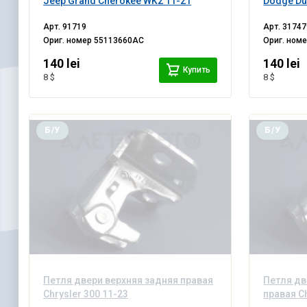
Jeep Grand Cherokee WK2 11-21
Dodge Du
Арт.
91719
Арт.
31747
Ориг. номер
55113660AC
Ориг. ном
140 lei
140 lei
Купить
8 $
8 $
Б/У
Б/У
Петля двери верхняя задняя правая
Петля дв
Chrysler 300 11-23
правая Ch