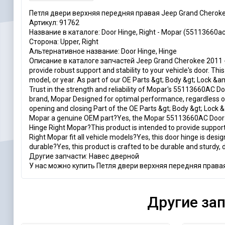
Петля двери верхняя передняя правая Jeep Grand Cherok
Артикул: 91762
Название в каталоге: Door Hinge, Right - Mopar (55113660ac
Сторона: Upper, Right
Альтернативное название: Door Hinge, Hinge
Описание в каталоге запчастей Jeep Grand Cherokee 2011 - 2
provide robust support and stability to your vehicle's door. Th
model, or year. As part of our OE Parts &gt; Body &gt; Lock &a
Trust in the strength and reliability of Mopar's 55113660AC Do
brand, Mopar Designed for optimal performance, regardless of 
opening and closing Part of the OE Parts &gt; Body &gt; Loc
Mopar a genuine OEM part?Yes, the Mopar 55113660AC Door H
Hinge Right Mopar?This product is intended to provide support
Right Mopar fit all vehicle models?Yes, this door hinge is de
durable?Yes, this product is crafted to be durable and sturdy,
Другие запчасти: Навес дверной
У нас можно купить Петля двери верхняя передняя правая
Другие за