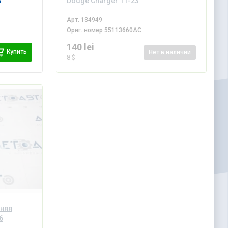
3
Dodge Charger 11-23
Арт.
134949
Ориг. номер
55113660AC
140 lei
Купить
Нет
в наличии
8 $
дняя
6