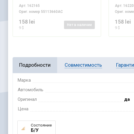
Арт.
162165
Арт.
16220
Ориг. номер
55113660AC
Ориг. ном
158 lei
158 lei
Нет
в наличии
9 $
9 $
Подробности
Совместимость
Гарант
Марка
Автомобиль
Оригинал
да
Цена
Состояние
Б/У