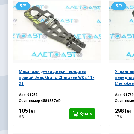
Б/У
Б/У
Механизм ручки двери передней
Управле
правой Jeep Grand Cherokee WK2 11-
передним
21
Cherokee
Арт.
91754
Арт.
91769
Ориг. номер
4589887AD
Ориг. ном
105 lei
298 lei
Купить
6 $
17 $