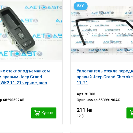
Б/У
ние стеклоподъемником
Уплотнитель стекла перед
 правым Jeep Grand
правый Jeep Grand Cherok
 WK2 11-21 черное, auto
11-21
Арт.
91768
ер
68290692AB
Ориг. номер
55399190AG
211 lei
Купить
12 $