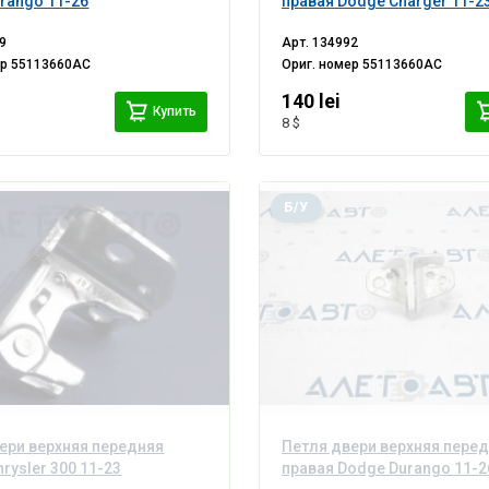
rango 11-26
правая Dodge Charger 11-2
9
Арт.
134992
ер
55113660AC
Ориг. номер
55113660AC
140 lei
Купить
8 $
Б/У
ери верхняя передняя
Петля двери верхняя пере
rysler 300 11-23
правая Dodge Durango 11-2