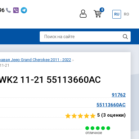
296
0
RU
RO
авая Jeep Grand Cherokee 2011 - 2022
11-21
 WK2 11-21 55113660AC
91762
55113660AC
5 (
3
оценки)
отличное