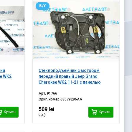
Б/У
ний
Стеклоподъемник с мотором
ee WK2
передний правый Jeep Grand
Cherokee WK2 11-21 с панелью
Арт.
91766
Ориг. номер
68079286AA
509 lei
Купить
Купить
29 $