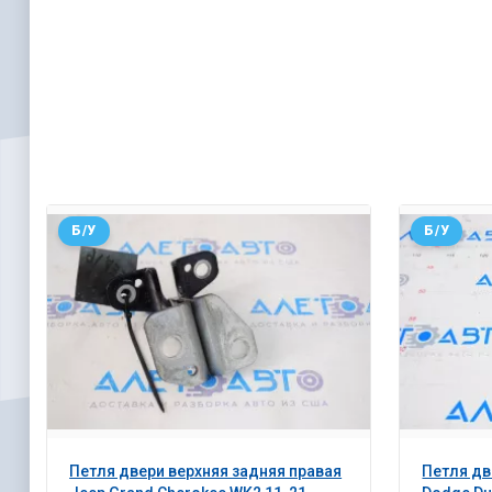
Б/У
Б/У
Петля двери верхняя задняя правая
Петля дв