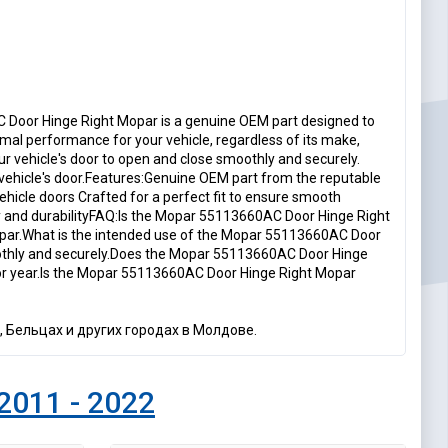
Door Hinge Right Mopar is a genuine OEM part designed to
timal performance for your vehicle, regardless of its make,
ur vehicle's door to open and close smoothly and securely.
r vehicle's door.Features:Genuine OEM part from the reputable
ehicle doors Crafted for a perfect fit to ensure smooth
y and durabilityFAQ:Is the Mopar 55113660AC Door Hinge Right
par.What is the intended use of the Mopar 55113660AC Door
smoothly and securely.Does the Mopar 55113660AC Door Hinge
l, or year.Is the Mopar 55113660AC Door Hinge Right Mopar
, Бельцах и других городах в Молдове.
2011 - 2022