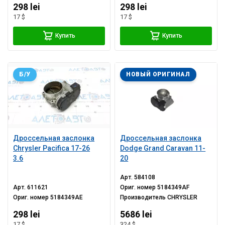
298 lei
298 lei
17 $
17 $
Купить
Купить
Б/У
НОВЫЙ ОРИГИНАЛ
Дроссельная заслонка
Дроссельная заслонка
Chrysler Pacifica 17-26
Dodge Grand Caravan 11-
3.6
20
Арт.
584108
Арт.
611621
Ориг. номер
5184349AF
Ориг. номер
5184349AE
Производитель
CHRYSLER
298 lei
5686 lei
17 $
324 $