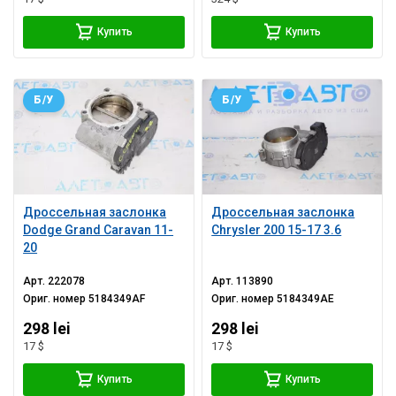
Купить
Купить
Б/У
Б/У
Дроссельная заслонка
Дроссельная заслонка
Dodge Grand Caravan 11-
Chrysler 200 15-17 3.6
20
Арт.
222078
Арт.
113890
Ориг. номер
5184349AF
Ориг. номер
5184349AE
298 lei
298 lei
17 $
17 $
Купить
Купить