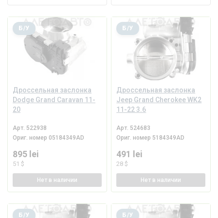
Б/У
Б/У
Дроссельная заслонка
Дроссельная заслонка
Dodge Grand Caravan 11-
Jeep Grand Cherokee WK2
20
11-22 3.6
Арт.
522938
Арт.
524683
Ориг. номер
05184349AD
Ориг. номер
5184349AD
895 lei
491 lei
51 $
28 $
Нет
в наличии
Нет
в наличии
Б/У
Б/У