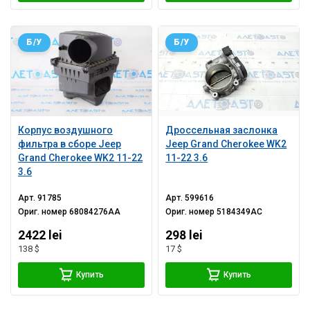
Б/У
Б/У
Корпус воздушного
Дроссельная заслонка
фильтра в сборе Jeep
Jeep Grand Cherokee WK2
Grand Cherokee WK2 11-22
11-22 3.6
3.6
Арт.
91785
Арт.
599616
Ориг. номер
68084276AA
Ориг. номер
5184349AC
2422 lei
298 lei
138 $
17 $
Купить
Купить