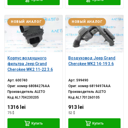
НОВЫЙ АНАЛОГ
НОВЫЙ АНАЛОГ
Корпус воздушного
Воздуховод Jeep Grand
фильтра Jeep Grand
Cherokee WK2 14-19 3.6
Cherokee WK2 11-22 3.6
Арт.
600740
Арт.
599490
Ориг. номер
68084276AA
Ориг. номер
68194974AA
Производитель
ALETO
Производитель
ALETO
Код
AL1704230205
Код
AL1701260105
1316 lei
913 lei
75 $
52 $
Купить
Купить