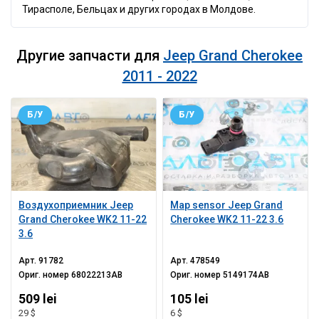
Тирасполе, Бельцах и других городах в Молдове.
Другие запчасти для
Jeep Grand Cherokee
2011 - 2022
Б/У
Б/У
Воздухоприемник Jeep
Map sensor Jeep Grand
Grand Cherokee WK2 11-22
Cherokee WK2 11-22 3.6
3.6
Арт.
91782
Арт.
478549
Ориг. номер
68022213AB
Ориг. номер
5149174AB
509 lei
105 lei
29 $
6 $