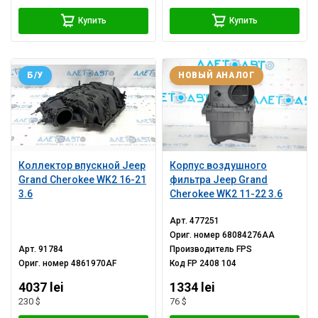
Купить
Купить
Б/У
НОВЫЙ АНАЛОГ
Коллектор впускной Jeep
Корпус воздушного
Grand Cherokee WK2 16-21
фильтра Jeep Grand
3.6
Cherokee WK2 11-22 3.6
Арт.
477251
Ориг. номер
68084276AA
Арт.
91784
Производитель
FPS
Ориг. номер
4861970AF
Код
FP 2408 104
4037 lei
1334 lei
230 $
76 $