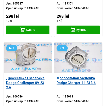
Арт.
105927
Арт.
139371
Ориг. номер
5184349AE
Ориг. номер
5184349AE
298 lei
298 lei
17 $
17 $
Купить
Купить
Б/У
Б/У
Дроссельная заслонка
Дроссельная заслонка
Dodge Challenger 09-23
Dodge Charger 11-23 3.6
3.6
Арт.
109746
Арт.
135013
Ориг. номер
5184349AE
Ориг. номер
5184349AE