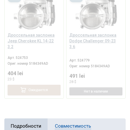
Дроссельная заслонка
Дроссельная заслонка
Jeep Cherokee KL 14-22
Dodge Challenger 09-23
3.2
3.6
Арт.
524753
Арт.
524779
Ориг. номер
5184349AD
Ориг. номер
5184349AD
404 lei
491 lei
23 $
28 $
Ожидается
Нет
в наличии
Подробности
Совместимость