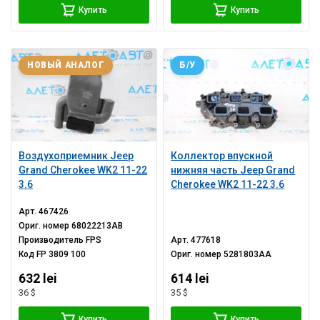
Купить
Купить
НОВЫЙ АНАЛОГ
Б/У
Воздухоприемник Jeep
Коллектор впускной
Grand Cherokee WK2 11-22
нижняя часть Jeep Grand
3.6
Cherokee WK2 11-22 3.6
Арт.
467426
Ориг. номер
68022213AB
Производитель
FPS
Арт.
477618
Код
FP 3809 100
Ориг. номер
5281803AA
632 lei
614 lei
36 $
35 $
Купить
Купить