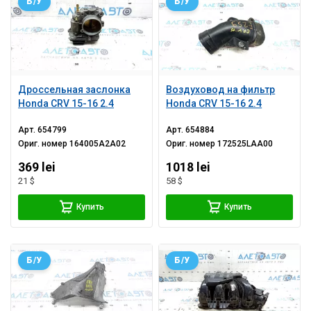
Б/У
Б/У
Дроссельная заслонка
Воздуховод на фильтр
Honda CRV 15-16 2.4
Honda CRV 15-16 2.4
Арт.
654799
Арт.
654884
Ориг. номер
164005A2A02
Ориг. номер
172525LAA00
369 lei
1018 lei
21 $
58 $
Купить
Купить
Б/У
Б/У