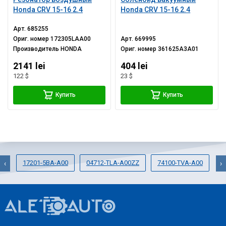
Honda CRV 15-16 2.4
Honda CRV 15-16 2.4
Арт.
685255
Ориг. номер
172305LAA00
Арт.
669995
Производитель
HONDA
Ориг. номер
361625A3A01
2141 lei
404 lei
122 $
23 $
Купить
Купить
17201-5BA-A00
04712-TLA-A00ZZ
74100-TVA-A00
0
‹
›