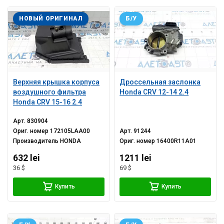
НОВЫЙ ОРИГИНАЛ
Б/У
Верхняя крышка корпуса
Дроссельная заслонка
воздушного фильтра
Honda CRV 12-14 2.4
Honda CRV 15-16 2.4
Арт.
830904
Ориг. номер
172105LAA00
Арт.
91244
Производитель
HONDA
Ориг. номер
16400R11A01
632 lei
1211 lei
36 $
69 $
Купить
Купить