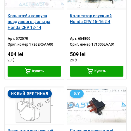
Кронштейн корпуса
Коллектор впускной
воздушного фильтра
Honda CRV 15-16 2.4
Honda CRV 12-14
Арт.
572570
Арт.
654800
Ориг. номер
17262R5AA00
Ориг. номер
171005LAA01
404 lei
509 lei
23 $
29 $
Купить
Купить
НОВЫЙ ОРИГИНАЛ
Б/У
Резонатор воздушный
Соленоид вакуумный