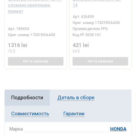
сломано крепление,
14
примят
Арт.
426409
Ориг. номер
17201R5AA00
Арт.
189454
Производитель
FPS
Ориг. номер
17201R5AA00
Код
FP 3028 101
1316 lei
421 lei
75 $
24 $
Нет
в наличии
Нет
в наличии
Подробности
Деталь в сборе
Совместимость
Гарантии
Марка
HONDA