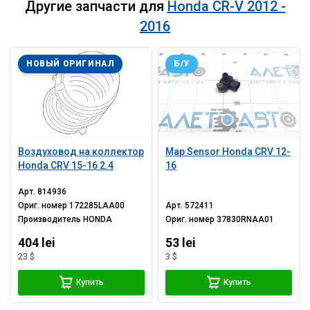
Другие запчасти для
Honda CR-V 2012 -
2016
НОВЫЙ ОРИГИНАЛ
Б/У
Воздуховод на коллектор
Map Sensor Honda CRV 12-
Honda CRV 15-16 2.4
16
Арт.
814936
Ориг. номер
172285LAA00
Арт.
572411
Производитель
HONDA
Ориг. номер
37830RNAA01
404 lei
53 lei
23 $
3 $
Купить
Купить