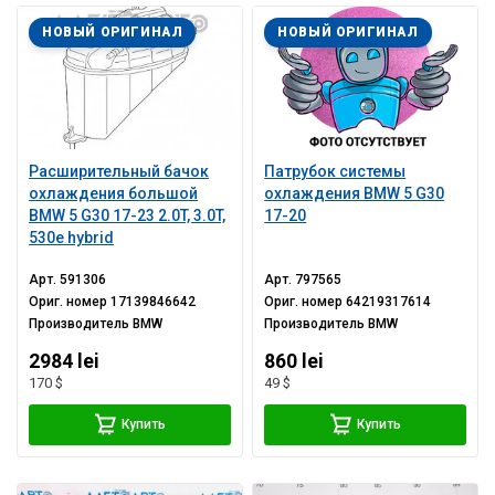
НОВЫЙ ОРИГИНАЛ
НОВЫЙ ОРИГИНАЛ
Расширительный бачок
Патрубок системы
охлаждения большой
охлаждения BMW 5 G30
BMW 5 G30 17-23 2.0T, 3.0T,
17-20
530e hybrid
Арт.
591306
Арт.
797565
Ориг. номер
17139846642
Ориг. номер
64219317614
Производитель
BMW
Производитель
BMW
2984 lei
860 lei
170 $
49 $
Купить
Купить