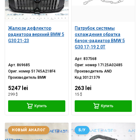
Жалюзи дефлектор
Патрубок системы
радиатора верхний BMW 5
охлаждения обратка
G30 21-23
бачок-радиатор BMW 5
G30 17-19 2.0Т
Арт.
837568
Арт.
869685
Ориг. номер
17125A02485
Ориг. номер
51745A218F4
Производитель
AND
Производитель
BMW
Код
30121379
5247 lei
263 lei
299 $
15 $
Купить
Купить
НОВЫЙ АНАЛОГ
Б/У