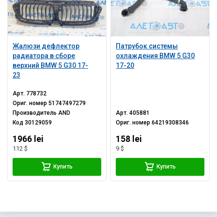
Жалюзи дефлектор
Патрубок системы
радиатора в сборе
охлаждения BMW 5 G30
верхний BMW 5 G30 17-
17-20
23
Арт.
778732
Ориг. номер
51747497279
Производитель
AND
Арт.
405881
Код
30129059
Ориг. номер
64219308346
1966 lei
158 lei
112 $
9 $
Купить
Купить