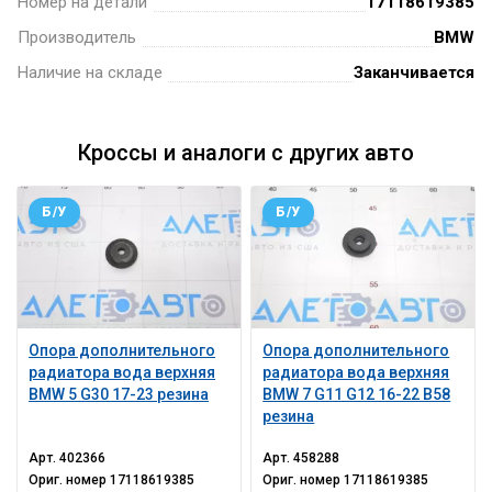
Номер на детали
17118619385
Производитель
BMW
Наличие на складе
Заканчивается
Кроссы и аналоги с других авто
Б/У
Б/У
Опора дополнительного
Опора дополнительного
радиатора вода верхняя
радиатора вода верхняя
BMW 5 G30 17-23 резина
BMW 7 G11 G12 16-22 B58
резина
Арт.
402366
Арт.
458288
Ориг. номер
17118619385
Ориг. номер
17118619385