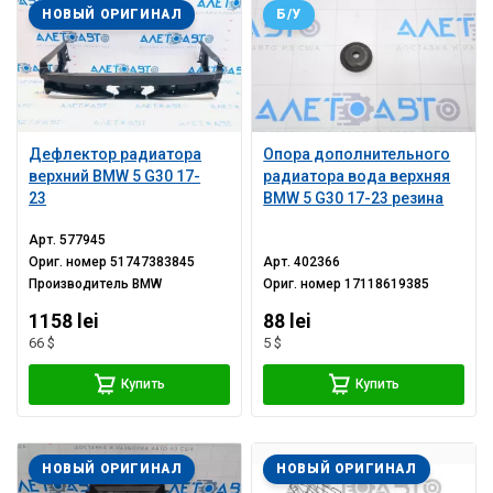
НОВЫЙ ОРИГИНАЛ
Б/У
Дефлектор радиатора
Опора дополнительного
верхний BMW 5 G30 17-
радиатора вода верхняя
23
BMW 5 G30 17-23 резина
Арт.
577945
Ориг. номер
51747383845
Арт.
402366
Производитель
BMW
Ориг. номер
17118619385
1158 lei
88 lei
66 $
5 $
Купить
Купить
НОВЫЙ ОРИГИНАЛ
НОВЫЙ ОРИГИНАЛ