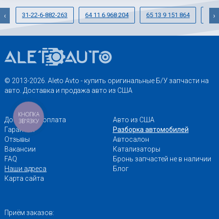
31-22-6-882-263
64 11 6 968 204
65 13 9 151 864
33-
‹
›
© 2013-2026. Aleto Avto - купить оригинальные Б/У запчасти на
авто. Доставка и продажа авто из США
КНОПКА
Доставка и оплата
Авто из США
ЗВ'ЯЗКУ
Гарантии
Разборка автомобилей
Отзывы
Автосалон
Вакансии
Катализаторы
FAQ
Бронь запчастей не в наличии
Наши адреса
Блог
Карта сайта
Приём заказов: