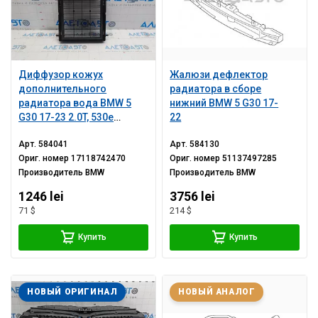
Диффузор кожух
Жалюзи дефлектор
дополнительного
радиатора в сборе
радиатора вода BMW 5
нижний BMW 5 G30 17-
G30 17-23 2.0T, 530e
22
hybrid
Арт.
584041
Арт.
584130
Ориг. номер
17118742470
Ориг. номер
51137497285
Производитель
BMW
Производитель
BMW
1246 lei
3756 lei
71 $
214 $
Купить
Купить
НОВЫЙ ОРИГИНАЛ
НОВЫЙ АНАЛОГ