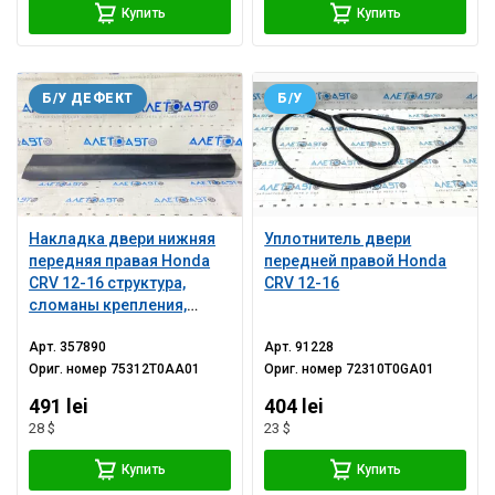
Купить
Купить
Б/У ДЕФЕКТ
Б/У
Накладка двери нижняя
Уплотнитель двери
передняя правая Honda
передней правой Honda
CRV 12-16 структура,
CRV 12-16
сломаны крепления,
затерта
Арт.
357890
Арт.
91228
Ориг. номер
75312T0AA01
Ориг. номер
72310T0GA01
491 lei
404 lei
28 $
23 $
Купить
Купить