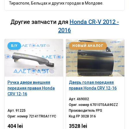
Тирасполе, Бельцах и других городах в Молдове.
Другие запчасти для
Honda CR-V 2012 -
2016
Б/У
НОВЫЙ АНАЛОГ
Ручка двери внешняя
Дверь голая передняя
передняя правая Honda
правая Honda CRV 12-16
CRV 12-16
Арт.
469002
Ориг. номер
67010T0AA90ZZ
Арт.
91225
Производитель
FPS
Ориг. номер
72141TR0A11YC
Код
FP 3028 316
404 lei
3528 lei