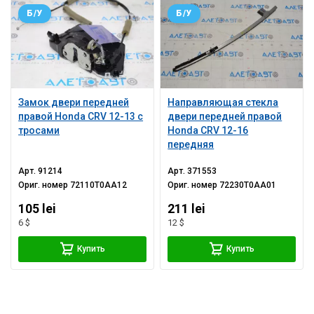
Б/У
Б/У
Замок двери передней
Направляющая стекла
правой Honda CRV 12-13 с
двери передней правой
тросами
Honda CRV 12-16
передняя
Арт.
91214
Арт.
371553
Ориг. номер
72110T0AA12
Ориг. номер
72230T0AA01
105 lei
211 lei
6 $
12 $
Купить
Купить