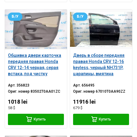
Б/У
Б/У
Обшивка двери карточка
Дверь в сборе передняя
передняя правая Honda
правая Honda CRV 12-16
CRV 12-14 черная, серая
keyless, черный NH731P,
встака, под чистку
царапины, вмятина
Арт.
356823
Арт.
656495
Ориг. номер
83502T0AA01ZC
Ориг. номер
67010T0AA90ZZ
1018 lei
11916 lei
58 $
679 $
Купить
Купить