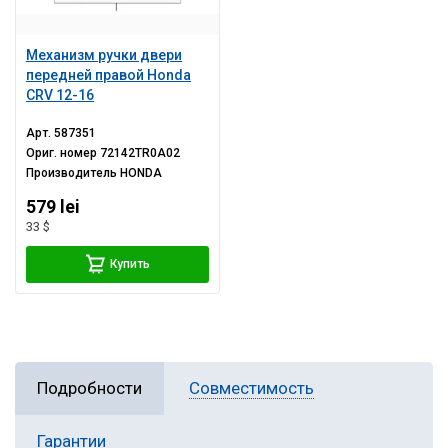
Механизм ручки двери
передней правой Honda
CRV 12-16
Арт.
587351
Ориг. номер
72142TR0A02
Производитель
HONDA
579 lei
33 $
Купить
Подробности
Совместимость
Гарантии