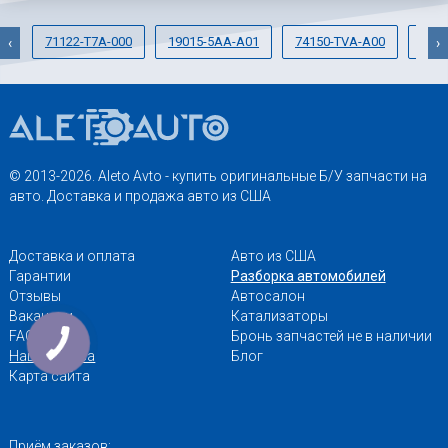
71122-T7A-000
19015-5AA-A01
74150-TVA-A00
711
‹
›
© 2013-2026. Aleto Avto - купить оригинальные Б/У запчасти на
авто. Доставка и продажа авто из США
Доставка и оплата
Авто из США
Гарантии
Разборка автомобилей
Отзывы
Автосалон
Вакансии
Катализаторы
FAQ
Бронь запчастей не в наличии
Наши адреса
Блог
Карта сайта
Приём заказов: