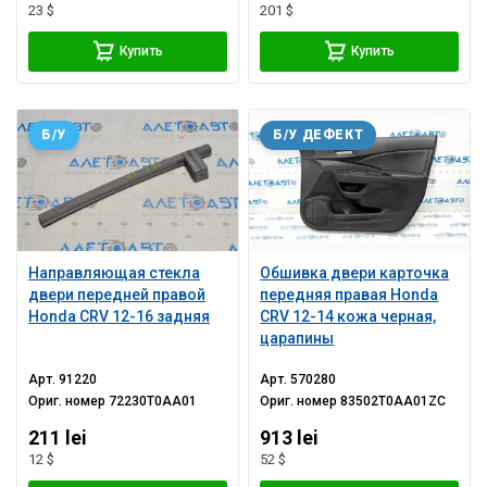
23 $
201 $
Купить
Купить
Б/У
Б/У ДЕФЕКТ
Направляющая стекла
Обшивка двери карточка
двери передней правой
передняя правая Honda
Honda CRV 12-16 задняя
CRV 12-14 кожа черная,
царапины
Арт.
91220
Арт.
570280
Ориг. номер
72230T0AA01
Ориг. номер
83502T0AA01ZC
211 lei
913 lei
12 $
52 $