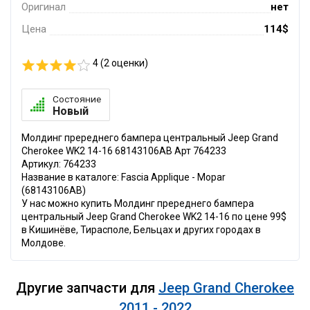
Оригинал
нет
Цена
114$
4 (
2
оценки)
Состояние
Новый
Молдинг пререднего бампера центральный Jeep Grand
Cherokee WK2 14-16 68143106AB Арт 764233
Артикул: 764233
Название в каталоге: Fascia Applique - Mopar
(68143106AB)
У нас можно купить Молдинг пререднего бампера
центральный Jeep Grand Cherokee WK2 14-16 по цене 99$
в Кишинёве, Тирасполе, Бельцах и других городах в
Молдове.
Другие запчасти для
Jeep Grand Cherokee
2011 - 2022