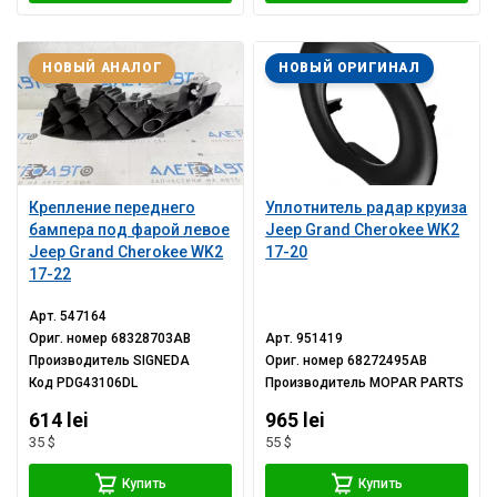
НОВЫЙ АНАЛОГ
НОВЫЙ ОРИГИНАЛ
Крепление переднего
Уплотнитель радар круиза
бампера под фарой левое
Jeep Grand Cherokee WK2
Jeep Grand Cherokee WK2
17-20
17-22
Арт.
547164
Ориг. номер
68328703AB
Арт.
951419
Производитель
SIGNEDA
Ориг. номер
68272495AB
Код
PDG43106DL
Производитель
MOPAR PARTS
614 lei
965 lei
35 $
55 $
Купить
Купить