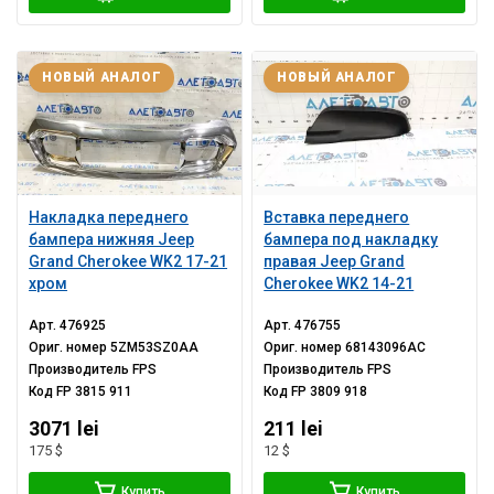
НОВЫЙ АНАЛОГ
НОВЫЙ АНАЛОГ
Накладка переднего
Вставка переднего
бампера нижняя Jeep
бампера под накладку
Grand Cherokee WK2 17-21
правая Jeep Grand
хром
Cherokee WK2 14-21
Арт.
476925
Арт.
476755
Ориг. номер
5ZM53SZ0AA
Ориг. номер
68143096AC
Производитель
FPS
Производитель
FPS
Код
FP 3815 911
Код
FP 3809 918
3071 lei
211 lei
175 $
12 $
Купить
Купить