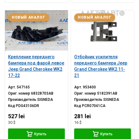
НОВЫЙ АНАЛОГ
НОВЫЙ АНАЛОГ
Крепление переднего
Отбойник усилителя
бампера под фарой левое
переднего бампера Jeep
Jeep Grand Cherokee WK2
Grand Cherokee WK2 11-
17-22
21
Арт.
547165
Арт.
953400
Ориг. номер
68328703AB
Ориг. номер
5182391AB
Производитель
SIGNEDA
Производитель
SIGNEDA
Код
PDG43106DR
Код
PCR07041CA
527 lei
281 lei
30 $
16 $
Купить
Купить