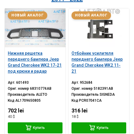
НОВЫЙ АНАЛОГ
НОВЫЙ АНАЛОГ
Нижняя решетка
Отбойник усилителя
переднего бампера Jeep
переднего бампера Jeep
Grand Cherokee WK2 17-21
Grand Cherokee WK2 11-
под крюки и радар
21
Арт.
601493
Арт.
952684
Ориг. номер
68310774AB
Ориг. номер
5182391AB
Производитель
ALETO
Производитель
SIGNEDA
Код
AL1709650805
Код
PCR07041CA
702 lei
316 lei
40 $
18 $
Купить
Купить