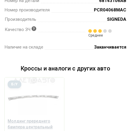
Номер на детали
68143106AB
Номер производителя
PCR04068MAC
Производитель
SIGNEDA
Качество ЗЧ
Среднее
Наличие на складе
Заканчивается
Кроссы и аналоги с других авто
Б/У
Молдинг пререднего
бампера центральный