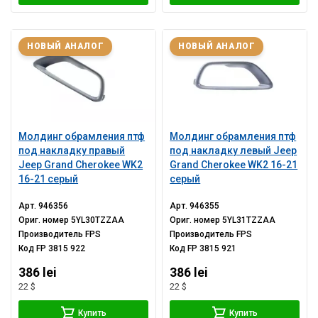
НОВЫЙ АНАЛОГ
НОВЫЙ АНАЛОГ
Молдинг обрамления птф
Молдинг обрамления птф
под накладку правый
под накладку левый Jeep
Jeep Grand Cherokee WK2
Grand Cherokee WK2 16-21
16-21 серый
серый
Арт.
946356
Арт.
946355
Ориг. номер
5YL30TZZAA
Ориг. номер
5YL31TZZAA
Производитель
FPS
Производитель
FPS
Код
FP 3815 922
Код
FP 3815 921
386 lei
386 lei
22 $
22 $
Купить
Купить