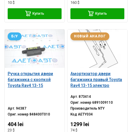
10 $
160 $
Купить
Купить
Б/У
НОВЫЙ АНАЛОГ
Ручка открытия двери
Амортизатор двери
багажника с кнопкой
багажника правый Toyota
Toyota Rav4 13-15
Rav4 13-15 электро
Арт.
873414
Ориг. номер
6891009110
Арт.
94387
Производитель
NTY
Ориг. номер
848400T010
Код
AETY034
404 lei
1299 lei
23 $
74 $