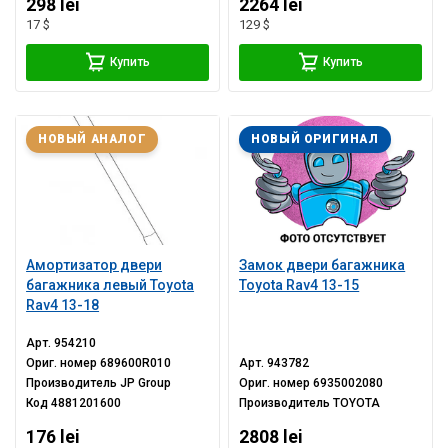
298 lei
2264 lei
17 $
129 $
Купить
Купить
НОВЫЙ АНАЛОГ
НОВЫЙ ОРИГИНАЛ
Амортизатор двери
Замок двери багажника
багажника левый Toyota
Toyota Rav4 13-15
Rav4 13-18
Арт.
954210
Ориг. номер
689600R010
Арт.
943782
Производитель
JP Group
Ориг. номер
6935002080
Код
4881201600
Производитель
TOYOTA
176 lei
2808 lei