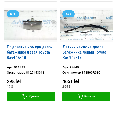
Б/У
Б/У
Подсветка номера двери
Датчик наклона двери
багажника левая Toyota
багажника левый Toyota
Rav4 16-18
Rav4 13-18
Арт.
911823
Арт.
97649
Ориг. номер
8127153011
Ориг. номер
842800R010
298 lei
4651 lei
17 $
265 $
Купить
Купить