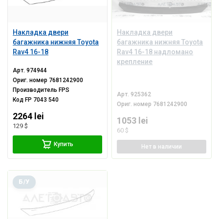
Накладка двери
Накладка двери
багажника нижняя Toyota
багажника нижняя Toyota
Rav4 16-18
Rav4 16-18 надломано
крепление
Арт.
974944
Ориг. номер
7681242900
Производитель
FPS
Арт.
925362
Код
FP 7043 540
Ориг. номер
7681242900
2264 lei
1053 lei
129 $
60 $
Купить
Нет
в наличии
Б/У