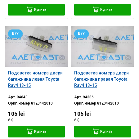
Купить
Купить
Б/У
Б/У
Подсветка номера двери
Подсветка номера двери
багажника левая Toyota
багажника правая Toyota
Rav4 13-15
Rav4 13-15
Арт.
94643
Арт.
94386
Ориг. номер
8120442010
Ориг. номер
8120442010
105 lei
105 lei
6 $
6 $
Купить
Купить