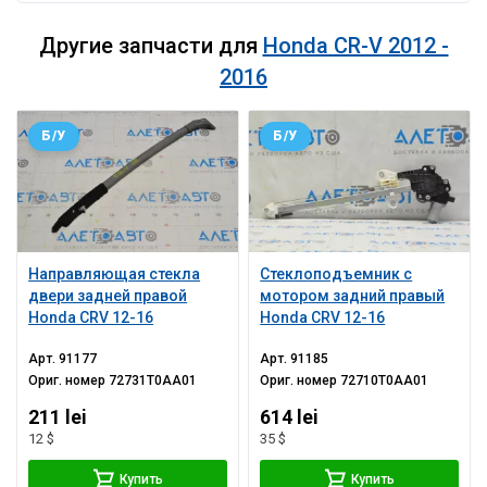
Другие запчасти для
Honda CR-V 2012 -
2016
Б/У
Б/У
Направляющая стекла
Стеклоподъемник с
двери задней правой
мотором задний правый
Honda CRV 12-16
Honda CRV 12-16
Арт.
91177
Арт.
91185
Ориг. номер
72731T0AA01
Ориг. номер
72710T0AA01
211 lei
614 lei
12 $
35 $
Купить
Купить