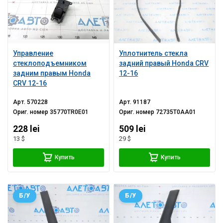
Управление
Уплотнитель стекла
стеклоподъемником
задний правый Honda CRV
задним правым Honda
12-16
CRV 12-16
Арт.
570228
Арт.
91187
Ориг. номер
35770TR0E01
Ориг. номер
72735T0AA01
228 lei
509 lei
13 $
29 $
Купить
Купить
Б/У
Б/У