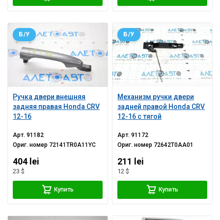
Б/У
Б/У
Ручка двери внешняя
Механизм ручки двери
задняя правая Honda CRV
задней правой Honda CRV
12-16
12-16 с тягой
Арт.
91182
Арт.
91172
Ориг. номер
72141TR0A11YC
Ориг. номер
72642T0AA01
404 lei
211 lei
23 $
12 $
Купить
Купить