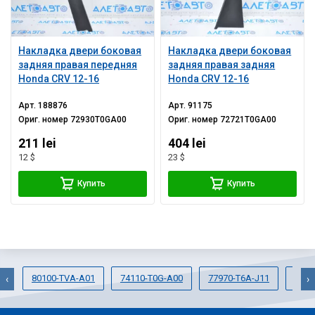
Накладка двери боковая
Накладка двери боковая
задняя правая передняя
задняя правая задняя
Honda CRV 12-16
Honda CRV 12-16
Арт.
188876
Арт.
91175
Ориг. номер
72930T0GA00
Ориг. номер
72721T0GA00
211 lei
404 lei
12 $
23 $
Купить
Купить
80100-TVA-A01
74110-T0G-A00
77970-T6A-J11
7150
‹
›