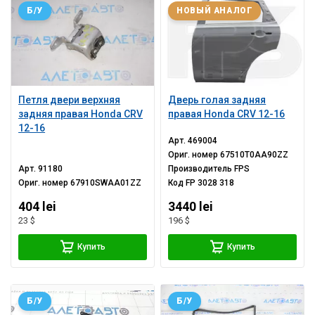
Б/У
НОВЫЙ АНАЛОГ
Петля двери верхняя
Дверь голая задняя
задняя правая Honda CRV
правая Honda CRV 12-16
12-16
Арт.
469004
Ориг. номер
67510T0AA90ZZ
Арт.
91180
Производитель
FPS
Ориг. номер
67910SWAA01ZZ
Код
FP 3028 318
404 lei
3440 lei
23 $
196 $
Купить
Купить
Б/У
Б/У