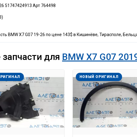
26 51747424913 Арт 764498
3)
ть BMW X7 G07 19-26 по цене 143$ в Кишинёве, Тирасполе, Бельца
 запчасти для
BMW X7 G07 2019
ОРИГИНАЛ
НОВЫЙ ОРИГИНАЛ