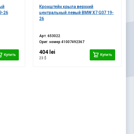
ый
Кронштейн крыла верхний
9-26
центральный левый BMW X7 G07 19-
26
Арт.
653022
Ориг. номер
41007492367
404 lei
Купить
Купить
23 $