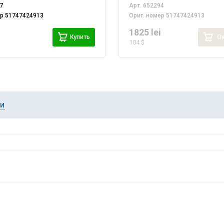
7
Арт.
652294
ер
51747424913
Ориг. номер
51747424913
i
1825 lei
Купить
Ож
104 $
ии