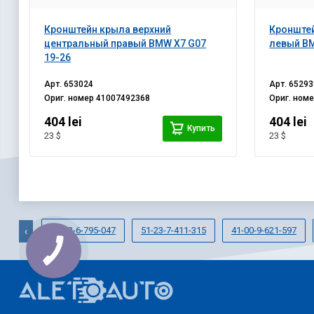
Кронштейн крыла верхний
Кронштей
центральный правый BMW X7 G07
левый BM
19-26
Арт.
653024
Арт.
65293
Ориг. номер
41007492368
Ориг. ном
404 lei
404 lei
Купить
23 $
23 $
33-32-6-795-047
51-23-7-411-315
41-00-9-621-597
‹