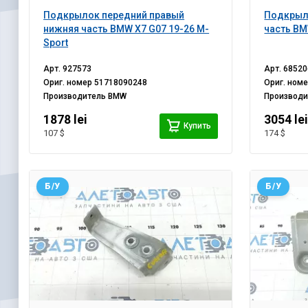
Подкрылок передний правый
Подкрыл
нижняя часть BMW X7 G07 19-26 M-
часть BM
Sport
Арт.
927573
Арт.
68520
Ориг. номер
51718090248
Ориг. ном
Производитель
BMW
Производ
1878 lei
3054 le
Купить
107 $
174 $
Б/У
Б/У