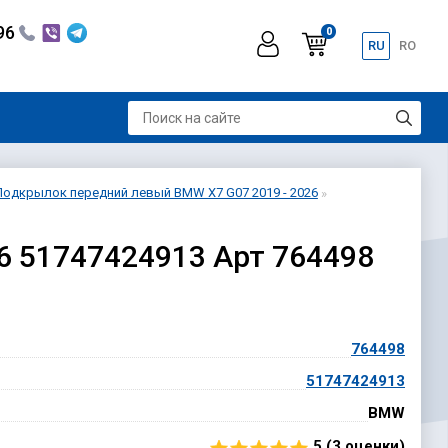
296
0
RU
RO
Подкрылок передний левый BMW X7 G07 2019 - 2026
6 51747424913 Арт 764498
764498
51747424913
BMW
5 (
3
оценки)