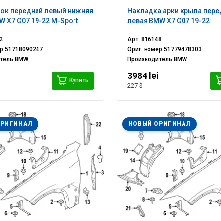
ок передний левый нижняя
Накладка арки крыла пере
W X7 G07 19-22 M-Sport
левая BMW X7 G07 19-22
2
Арт.
816148
ер
51718090247
Ориг. номер
51779478303
итель
BMW
Производитель
BMW
i
3984 lei
Купить
227 $
ОРИГИНАЛ
НОВЫЙ ОРИГИНАЛ