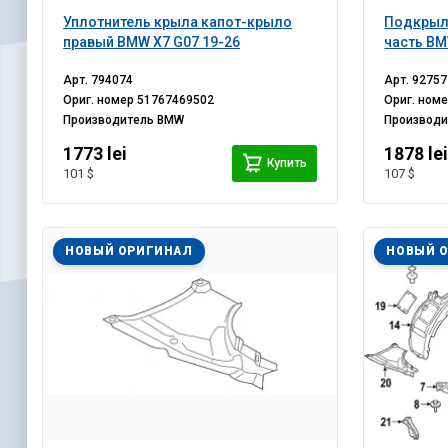
Уплотнитель крыла капот-крыло
Подкрыл
правый BMW X7 G07 19-26
часть BM
Арт.
794074
Арт.
92757
Ориг. номер
51767469502
Ориг. ном
Производитель
BMW
Производ
1773 lei
1878 le
Купить
101 $
107 $
НОВЫЙ ОРИГИНАЛ
НОВЫЙ 