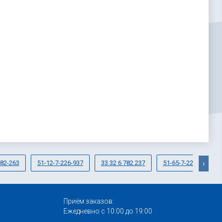
882-263
51-12-7-226-937
33 32 6 782 237
51-65-7-222-992
›
Приём заказов:
Ежедневно с 10:00 до 19:00