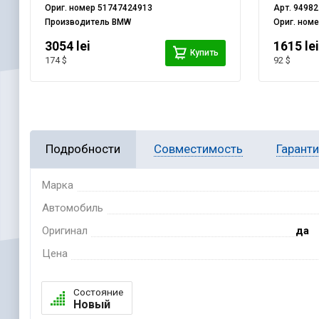
Ориг. номер
51747424913
Арт.
94982
Производитель
BMW
Ориг. ном
3054 lei
1615 le
Купить
174 $
92 $
Подробности
Совместимость
Гарант
Марка
Автомобиль
Оригинал
да
Цена
Состояние
Новый