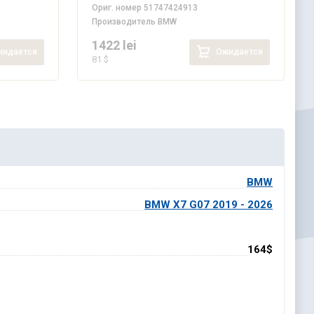
Ориг. номер
51747424913
Производитель
BMW
1422 lei
идается
Ожидается
81 $
BMW
BMW X7 G07 2019 - 2026
164$