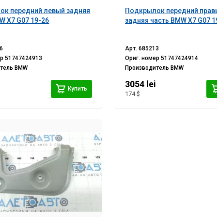
ок передний левый задняя
Подкрылок передний прав
W X7 G07 19-26
задняя часть BMW X7 G07 1
6
Арт.
685213
ер
51747424913
Ориг. номер
51747424914
итель
BMW
Производитель
BMW
i
3054 lei
Купить
174 $