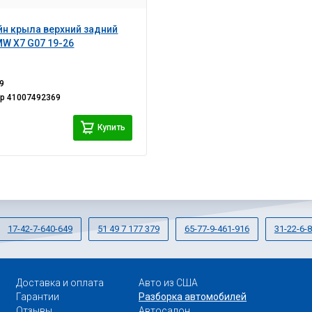
н крыла верхний задний
W X7 G07 19-26
9
ер
41007492369
Купить
17-42-7-640-649
51 49 7 177 379
65-77-9-461-916
31-22-6-
Доставка и оплата
Авто из США
Гарантии
Разборка автомобилей
Отзывы
Автосалон