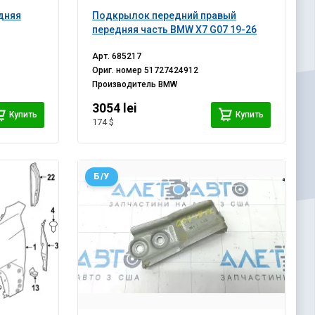
дняя
Подкрылок передний правый
передняя часть BMW X7 G07 19-26
Арт.
685217
Ориг. номер
51727424912
Производитель
BMW
3054 lei
Купить
Купить
174 $
Б/У