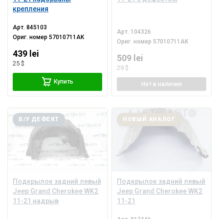
крепления
Арт.
845103
Арт.
104326
Ориг. номер
57010711AK
Ориг. номер
57010711AK
439 lei
509 lei
25 $
29 $
Купить
Нет
в наличии
Б/У ДЕФЕКТ
НОВЫЙ АНАЛОГ
Подкрылок задний левый
Подкрылок задний левый
Jeep Grand Cherokee WK2
Jeep Grand Cherokee WK2
11-21 надрыв
11-21