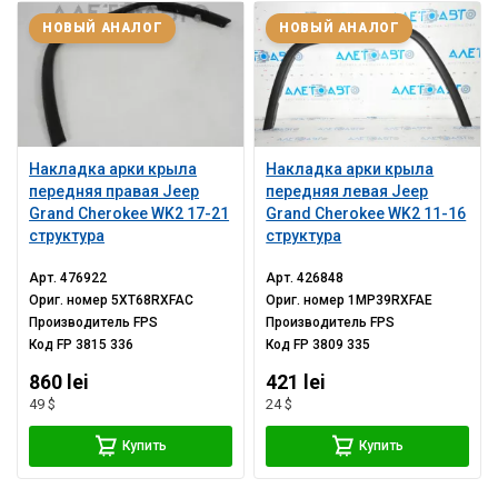
НОВЫЙ АНАЛОГ
НОВЫЙ АНАЛОГ
Накладка арки крыла
Накладка арки крыла
передняя правая Jeep
передняя левая Jeep
Grand Cherokee WK2 17-21
Grand Cherokee WK2 11-16
структура
структура
Арт.
476922
Арт.
426848
Ориг. номер
5XT68RXFAC
Ориг. номер
1MP39RXFAE
Производитель
FPS
Производитель
FPS
Код
FP 3815 336
Код
FP 3809 335
860 lei
421 lei
49 $
24 $
Купить
Купить