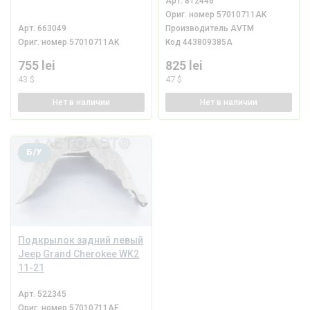
Арт.
812446
Ориг. номер
57010711AK
Арт.
663049
Производитель
AVTM
Ориг. номер
57010711AK
Код
443809385A
755 lei
825 lei
43 $
47 $
Нет
в наличии
Нет
в наличии
Б/У
Подкрылок задний левый
Jeep Grand Cherokee WK2
11-21
Арт.
522345
Ориг. номер
57010711AE