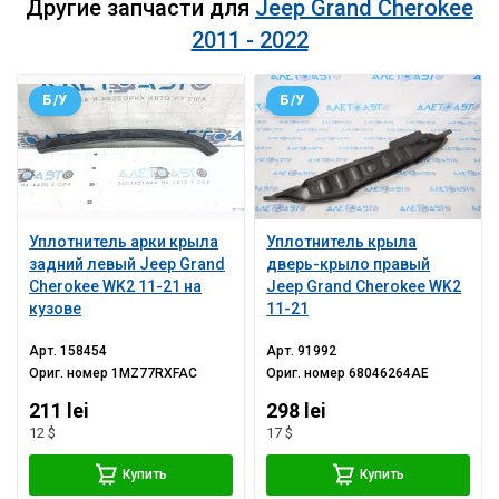
Другие запчасти для
Jeep Grand Cherokee
2011 - 2022
Б/У
Б/У
Уплотнитель арки крыла
Уплотнитель крыла
задний левый Jeep Grand
дверь-крыло правый
Cherokee WK2 11-21 на
Jeep Grand Cherokee WK2
кузове
11-21
Арт.
158454
Арт.
91992
Ориг. номер
1MZ77RXFAC
Ориг. номер
68046264AE
211 lei
298 lei
12 $
17 $
Купить
Купить