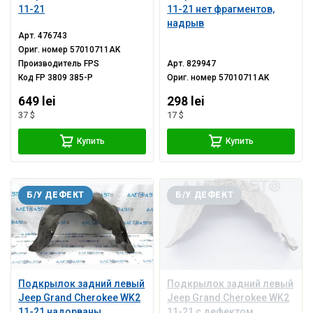
11-21
11-21 нет фрагментов,
надрыв
Арт.
476743
Ориг. номер
57010711AK
Производитель
FPS
Арт.
829947
Код
FP 3809 385-P
Ориг. номер
57010711AK
649 lei
298 lei
37 $
17 $
Купить
Купить
Б/У ДЕФЕКТ
Б/У ДЕФЕКТ
Подкрылок задний левый
Подкрылок задний левый
Jeep Grand Cherokee WK2
Jeep Grand Cherokee WK2
11-21 надорваны
11-21 с дефектом