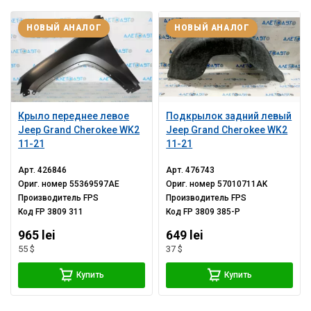
НОВЫЙ АНАЛОГ
НОВЫЙ АНАЛОГ
Крыло переднее левое
Подкрылок задний левый
Jeep Grand Cherokee WK2
Jeep Grand Cherokee WK2
11-21
11-21
Арт.
426846
Арт.
476743
Ориг. номер
55369597AE
Ориг. номер
57010711AK
Производитель
FPS
Производитель
FPS
Код
FP 3809 311
Код
FP 3809 385-P
965 lei
649 lei
55 $
37 $
Купить
Купить