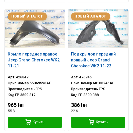
НОВЫЙ АНАЛОГ
НОВЫЙ АНАЛОГ
Крыло переднее правое
Подкрылок передний
Jeep Grand Cherokee WK2
правый Jeep Grand
11-21
Cherokee WK2 11-22
Арт.
426847
Арт.
476746
Ориг. номер
55369596AE
Ориг. номер
68188246AD
Производитель
FPS
Производитель
FPS
Код
FP 3809 312
Код
FP 3809 388
965 lei
386 lei
55 $
22 $
Купить
Купить