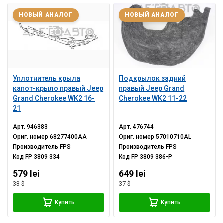
НОВЫЙ АНАЛОГ
НОВЫЙ АНАЛОГ
Уплотнитель крыла
Подкрылок задний
капот-крыло правый Jeep
правый Jeep Grand
Grand Cherokee WK2 16-
Cherokee WK2 11-22
21
Арт.
946383
Арт.
476744
Ориг. номер
68277400AA
Ориг. номер
57010710AL
Производитель
FPS
Производитель
FPS
Код
FP 3809 334
Код
FP 3809 386-P
579 lei
649 lei
33 $
37 $
Купить
Купить