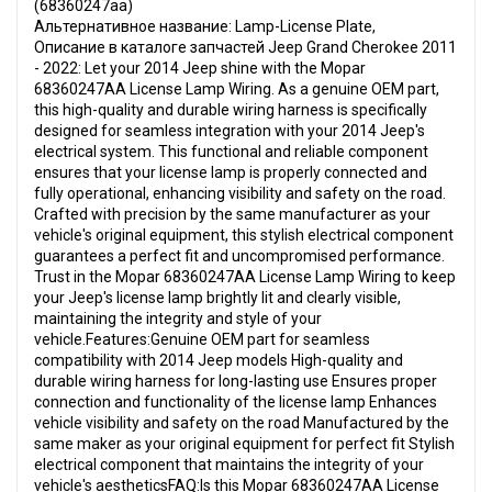
(68360247aa)
Альтернативное название: Lamp-License Plate,
Описание в каталоге запчастей Jeep Grand Cherokee 2011
- 2022: Let your 2014 Jeep shine with the Mopar
68360247AA License Lamp Wiring. As a genuine OEM part,
this high-quality and durable wiring harness is specifically
designed for seamless integration with your 2014 Jeep's
electrical system. This functional and reliable component
ensures that your license lamp is properly connected and
fully operational, enhancing visibility and safety on the road.
Crafted with precision by the same manufacturer as your
vehicle's original equipment, this stylish electrical component
guarantees a perfect fit and uncompromised performance.
Trust in the Mopar 68360247AA License Lamp Wiring to keep
your Jeep's license lamp brightly lit and clearly visible,
maintaining the integrity and style of your
vehicle.Features:Genuine OEM part for seamless
compatibility with 2014 Jeep models High-quality and
durable wiring harness for long-lasting use Ensures proper
connection and functionality of the license lamp Enhances
vehicle visibility and safety on the road Manufactured by the
same maker as your original equipment for perfect fit Stylish
electrical component that maintains the integrity of your
vehicle's aestheticsFAQ:Is this Mopar 68360247AA License