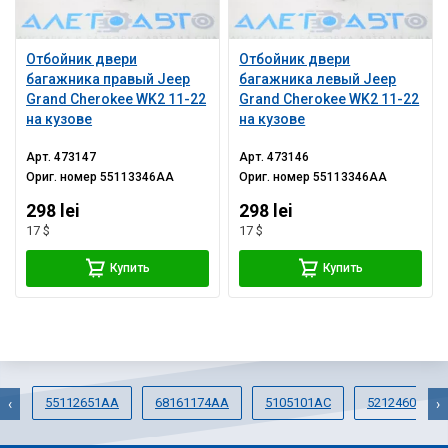
Отбойник двери
Отбойник двери
багажника правый Jeep
багажника левый Jeep
Grand Cherokee WK2 11-22
Grand Cherokee WK2 11-22
на кузове
на кузове
Арт.
473147
Арт.
473146
Ориг. номер
55113346AA
Ориг. номер
55113346AA
298 lei
298 lei
17 $
17 $
Купить
Купить
55112651AA
68161174AA
5105101AC
52124606AF
‹
›