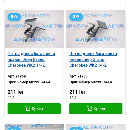
Б/У
Б/У
Петля двери багажника
Петля двери багажника
правая Jeep Grand
левая Jeep Grand
Cherokee WK2 14-21
Cherokee WK2 14-21
Арт.
91969
Арт.
91968
Ориг. номер
68299174AA
Ориг. номер
68299174AA
211 lei
211 lei
12 $
12 $
Купить
Купить