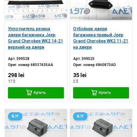
Уплотнитель резина
Отбойник двери
двери багажника Jeep
багажника правый Jeep
Grand Cherokee WK2 14-21
Grand Cherokee WK2 11-21
верхний на двери
на двери
Арт.
599528
Арт.
599525
Ориг. номер
68537435AA
Ориг. номер
4860873AD
298 lei
35 lei
17 $
2 $
Купить
Купить
Б/У
Б/У