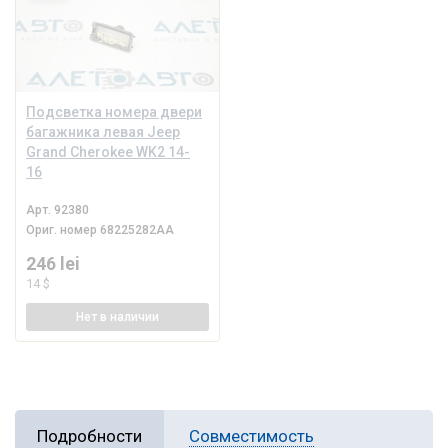
Подсветка номера двери
багажника левая Jeep
Grand Cherokee WK2 14-
16
Арт.
92380
Ориг. номер
68225282AA
246 lei
14 $
Нет
в наличии
Подробности
Совместимость