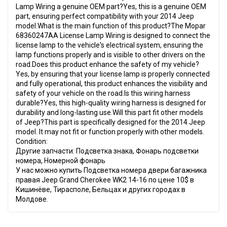
Lamp Wiring a genuine OEM part?Yes, this is a genuine OEM
part, ensuring perfect compatibility with your 2014 Jeep
model.What is the main function of this product?The Mopar
68360247AA License Lamp Wiring is designed to connect the
license lamp to the vehicle's electrical system, ensuring the
lamp functions properly and is visible to other drivers on the
road.Does this product enhance the safety of my vehicle?
Yes, by ensuring that your license lamp is properly connected
and fully operational, this product enhances the visibility and
safety of your vehicle on the road.Is this wiring harness
durable?Yes, this high-quality wiring harness is designed for
durability and long-lasting use.Will this part fit other models
of Jeep?This part is specifically designed for the 2014 Jeep
model. It may not fit or function properly with other models.
Condition:
Другие запчасти: Подсветка знака, Фонарь подсветки
номера, Номерной фонарь
У нас можно купить Подсветка номера двери багажника
правая Jeep Grand Cherokee WK2 14-16 по цене 10$ в
Кишинёве, Тирасполе, Бельцах и других городах в
Молдове.