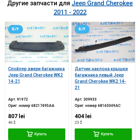
Другие запчасти для
Jeep Grand Cherokee
2011 - 2022
Б/У
Б/У
Спойлер двери багажника
Датчик наклона крышки
Jeep Grand Cherokee WK2
багажника левый Jeep
14-21
Grand Cherokee WK2 14-
21
Арт.
91972
Арт.
309933
Ориг. номер
68217495AA
Ориг. номер
68165049AC
807 lei
404 lei
46 $
23 $
Купить
Купить