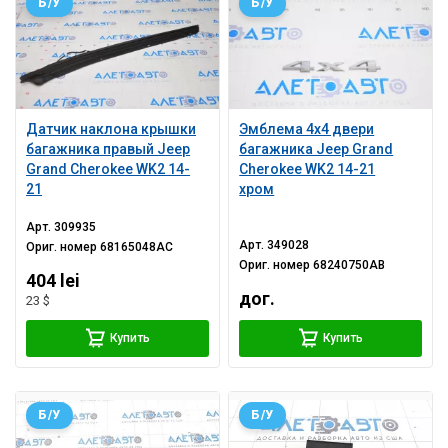
Б/У
Б/У
Датчик наклона крышки
Эмблема 4x4 двери
багажника правый Jeep
багажника Jeep Grand
Grand Cherokee WK2 14-
Cherokee WK2 14-21
21
хром
Арт.
309935
Арт.
349028
Ориг. номер
68165048AC
Ориг. номер
68240750AB
404 lei
дог.
23 $
Купить
Купить
Б/У
Б/У