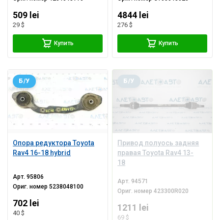
509 lei
4844 lei
29 $
276 $
Купить
Купить
Б/У
Б/У
Опора редуктора Toyota
Привод полуось задняя
Rav4 16-18 hybrid
правая Toyota Rav4 13-
18
Арт.
95806
Арт.
94571
Ориг. номер
5238048100
Ориг. номер
423300R020
702 lei
1211 lei
40 $
69 $