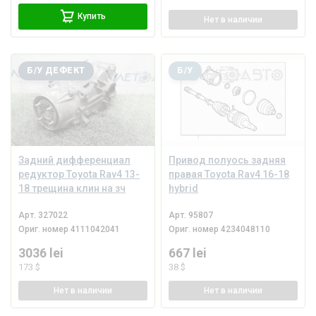
Купить
Нет
в наличии
Б/У ДЕФЕКТ
Б/У
Задний дифференциал
Привод полуось задняя
редуктор Toyota Rav4 13-
правая Toyota Rav4 16-18
18 трещина клин на зч
hybrid
Арт.
327022
Арт.
95807
Ориг. номер
4111042041
Ориг. номер
4234048110
3036 lei
667 lei
173 $
38 $
Нет
в наличии
Нет
в наличии