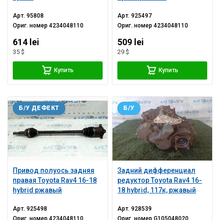
Арт.
95808
Арт.
925497
Ориг. номер
4234048110
Ориг. номер
4234048110
614 lei
509 lei
35 $
29 $
Купить
Купить
Б/У ДЕФЕКТ
Б/У
Привод полуось задняя
Задний дифференциал
правая Toyota Rav4 16-18
редуктор Toyota Rav4 16-
hybrid ржавый
18 hybrid, 117к, ржавый
Арт.
925498
Арт.
928539
Ориг. номер
4234048110
Ориг. номер
G105048020