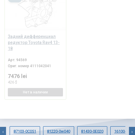
Задний дифференциал
редуктор Toyota Rav4 13-
18
Арт.
94569
Ориг. номер
4111042041
7476 lei
426 $
Нет
в наличии
87103-0C051
81220-0w040
81430-0E020
16100-0949
‹
›