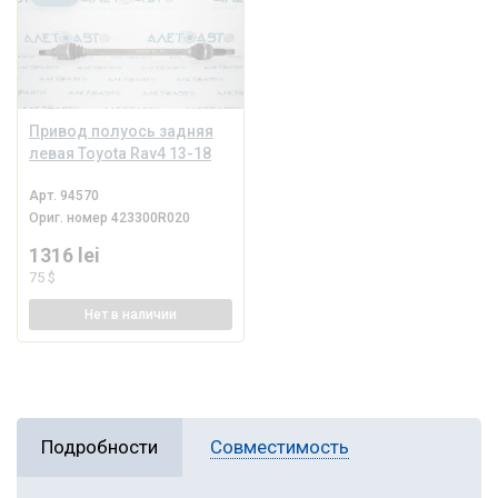
Привод полуось задняя
левая Toyota Rav4 13-18
Арт.
94570
Ориг. номер
423300R020
1316 lei
75 $
Нет
в наличии
Подробности
Совместимость