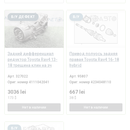
Б/У ДЕФЕКТ
Б/У
Задний дифференциал
Привод полуось задняя
редуктор Toyota Rav4 13-
правая Toyota Rav4 16-18
18 трещина клин на зч
hybrid
Арт.
327022
Арт.
95807
Ориг. номер
4111042041
Ориг. номер
4234048110
3036 lei
667 lei
173 $
38 $
Нет
в наличии
Нет
в наличии
Б/У