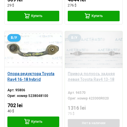
29 $
276 $
Купить
Купить
Б/У
Б/У
Опора редуктора Toyota
Привод полуось задняя
Rav4 16-18 hybrid
левая Toyota Rav4 13-18
Арт.
95806
Арт.
94570
Ориг. номер
5238048100
Ориг. номер
423300R020
702 lei
1316 lei
40 $
75 $
Купить
Нет
в наличии