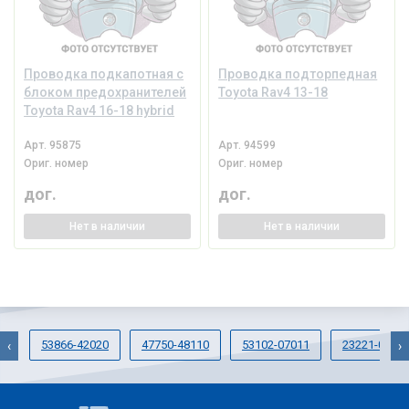
Проводка подкапотная с
Проводка подторпедная
блоком предохранителей
Toyota Rav4 13-18
Toyota Rav4 16-18 hybrid
Арт.
95875
Арт.
94599
Ориг. номер
Ориг. номер
дог.
дог.
Нет
в наличии
Нет
в наличии
53866-42020
47750-48110
53102-07011
23221-0A04
‹
›