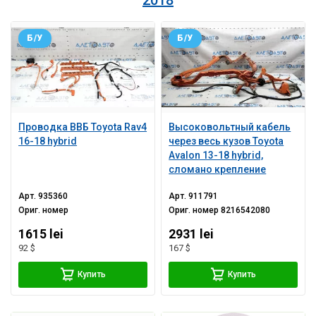
Б/У
Б/У
Проводка ВВБ Toyota Rav4
Высоковольтный кабель
16-18 hybrid
через весь кузов Toyota
Avalon 13-18 hybrid,
сломано крепление
Арт.
935360
Арт.
911791
Ориг. номер
Ориг. номер
8216542080
1615 lei
2931 lei
92 $
167 $
Купить
Купить