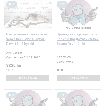
Б/У
Б/У
Высоковольтный кабель
Проводка подкапотная с
через весь кузов Toyota
блоком предохранителей
Rav4 13-18 hybrid
Toyota Rav4 13-18
Арт.
925555
Арт.
94598
Ориг. номер
8216542080
Ориг. номер
3335 lei
дог.
190 $
Нет
в наличии
Нет
в наличии
Б/У
Б/У