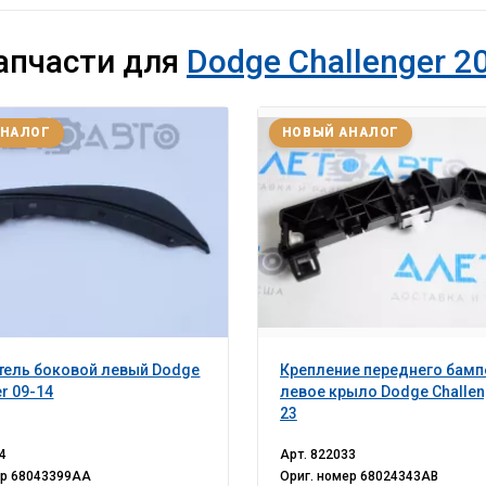
апчасти для
Dodge Challenger 20
АНАЛОГ
НОВЫЙ АНАЛОГ
тель боковой левый Dodge
Крепление переднего бамп
er 09-14
левое крыло Dodge Challen
23
4
Арт.
822033
ер
68043399AA
Ориг. номер
68024343AB