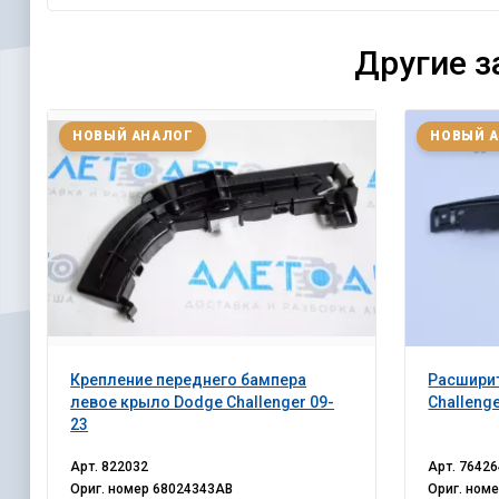
Другие з
НОВЫЙ АНАЛОГ
НОВЫЙ 
Крепление переднего бампера
Расшири
левое крыло Dodge Challenger 09-
Challeng
23
Арт.
822032
Арт.
76426
Ориг. номер
68024343AB
Ориг. ном