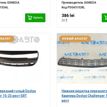
итель
SIGNEDA
Производитель
SIGNEDA
103AL
Код
PDG43102KL
386 lei
Купить
22 $
АНАЛОГ
НОВЫЙ АНАЛОГ
ередний голый Dodge
Нижняя решетка переднег
r 15-23 рест SRT
бампера Dodge Challenger 
рест