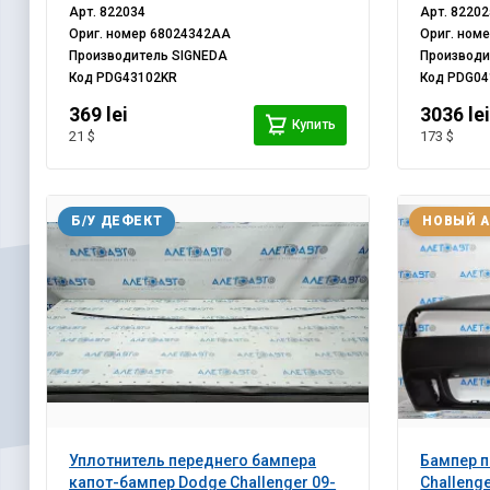
Арт.
822034
Арт.
82202
Ориг. номер
68024342AA
Ориг. ном
Производитель
SIGNEDA
Производ
Код
PDG43102KR
Код
PDG04
369 lei
3036 le
Купить
21 $
173 $
Б/У ДЕФЕКТ
НОВЫЙ 
Уплотнитель переднего бампера
Бампер п
капот-бампер Dodge Challenger 09-
Challenge