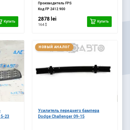
Производитель
FPS
Код
FP 2412 900
2878 lei
Купить
Купить
164 $
НОВЫЙ АНАЛОГ
о
Усилитель переднего бампера
15-23
Dodge Challenger 09-15