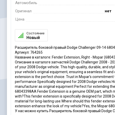
Автомобиль
Оригинал
нет
Цена
Состояние
Новый
Расширитель боковой правый Dodge Challenger 09-14 680
Артикул: 764265
Название в каталоге: Fender Extension, Right - Mopar (6804
Описание в каталоге запчастей Dodge Challenger 2008 - 2023
of your 2008 Dodge vehicle. This high-quality, durable, and styl
your vehicle's original equipment, ensuring a seamless fit an
extension is the perfect choice. Trust in Mopar's commitment t
performance Specifically designed for 2008 Dodge vehicles Hig
manufacturer as original equipment Perfect for extending th
68043398AA Fender Extension is a genuine OEM part, which me
with?This fender extension is specifically designed for 2008 
material for long-lasting use.Where should this fender extensi
extension enhance the look of my vehicle?Yes, the Mopar 6804
У нас можно купить Расширитель боковой правый Dodge Ch