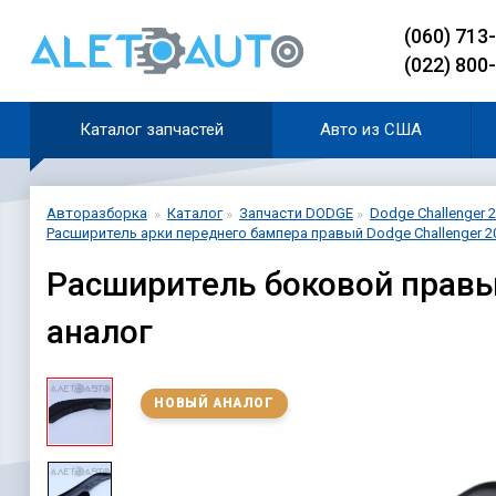
(060) 713
(022) 800
Каталог запчастей
Авто из США
Авторазборка
Каталог
Запчасти DODGE
Dodge Challenger 2
Расширитель арки переднего бампера правый Dodge Challenger 20
Расширитель боковой правы
аналог
НОВЫЙ АНАЛОГ