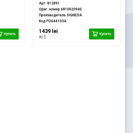
Арт.
812891
Ориг. номер
68100209AE
Производитель
SIGNEDA
Код
PDG44103A
1439 lei
Купить
Купить
82 $