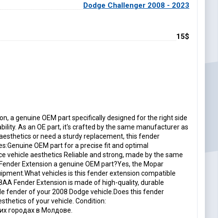
Dodge Challenger 2008 - 2023
15$
 genuine OEM part specifically designed for the right side
iability. As an OE part, it's crafted by the same manufacturer as
 aesthetics or need a sturdy replacement, this fender
res:Genuine OEM part for a precise fit and optimal
nce vehicle aesthetics Reliable and strong, made by the same
 Fender Extension a genuine OEM part?Yes, the Mopar
ipment.What vehicles is this fender extension compatible
8AA Fender Extension is made of high-quality, durable
ide fender of your 2008 Dodge vehicle.Does this fender
hetics of your vehicle. Condition:
их городах в Молдове.