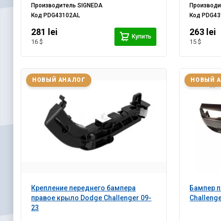
Производитель
SIGNEDA
Производ
Код
PDG43102AL
Код
PDG43
281 lei
263 lei
Купить
16 $
15 $
НОВЫЙ АНАЛОГ
НОВЫЙ 
Крепление переднего бампера
Бампер п
правое крыло Dodge Challenger 09-
Challenge
23