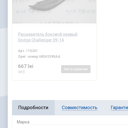
Расширитель боковой правый
Dodge Challenger 09-14
Арт.
110241
Ориг. номер
68043398AA
667 lei
Нет
в наличии
38 $
Подробности
Совместимость
Гарант
Марка