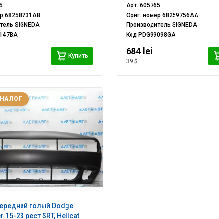
5
Арт.
605765
ер
68258731AB
Ориг. номер
68259756AA
итель
SIGNEDA
Производитель
SIGNEDA
147BA
Код
PDG99098GA
i
684 lei
Купить
39 $
АНАЛОГ
ередний голый Dodge
r 15-23 рест SRT, Hellcat