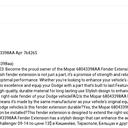
43398AA Арт 764265
3398aa)
: Become the proud owner of the Mopar 68043398AA Fender Extension, a
ish fender extension is not just a part, it's a promise of strength and rel
d optimal performance. Whether you're looking to enhance your vehicle's
o excellence and equip your Dodge with a part that's built to last.Featu
h-quality, durable material for long-lasting use Stylish design to enha
e right-side fender of your Dodge vehicleFAQ:Is the Mopar 68043398AA
ans it's made by the same manufacturer as your vehicle's original equ
Dodge vehicles.Is this fender extension durable?Yes, the Mopar 6804339
on be installed?This fender extension is designed to extend the right-s
3398AA Fender Extension has a stylish design that can enhance the aest
allenger 09-14 по цене 13$ в Кишинёве, Тирасполе, Бельцах и друг