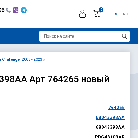
296
0
RU
RO
Challenger 2008 - 2023
3398AA Арт 764265 новый
764265
68043398AA
68043398AA
PDG43103AR