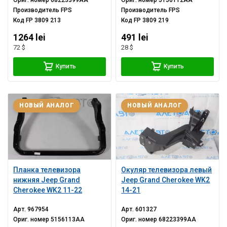
Производитель
FPS
Производитель
FPS
Код
FP 3809 213
Код
FP 3809 219
1264 lei
491 lei
72 $
28 $
Купить
Купить
НОВЫЙ АНАЛОГ
НОВЫЙ АНАЛОГ
Планка телевизора
Окуляр телевизора левый
нижняя Jeep Grand
Jeep Grand Cherokee WK2
Cherokee WK2 11-22
14-21
Арт.
967954
Арт.
601327
Ориг. номер
5156113AA
Ориг. номер
68223399AA