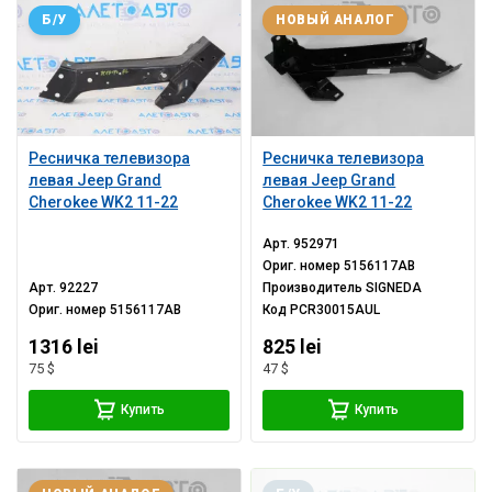
Б/У
НОВЫЙ АНАЛОГ
Ресничка телевизора
Ресничка телевизора
левая Jeep Grand
левая Jeep Grand
Cherokee WK2 11-22
Cherokee WK2 11-22
Арт.
952971
Ориг. номер
5156117AB
Арт.
92227
Производитель
SIGNEDA
Ориг. номер
5156117AB
Код
PCR30015AUL
1316 lei
825 lei
75 $
47 $
Купить
Купить