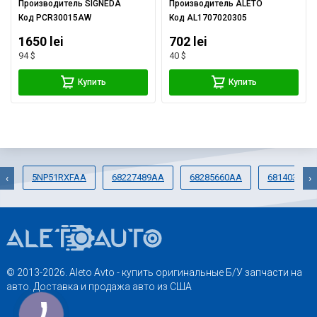
Производитель
SIGNEDA
Производитель
ALETO
Код
PCR30015AW
Код
AL1707020305
1650 lei
702 lei
94 $
40 $
Купить
Купить
5NP51RXFAA
68227489AA
68285660AA
68140324A
‹
›
© 2013-2026. Aleto Avto - купить оригинальные Б/У запчасти на
авто. Доставка и продажа авто из США