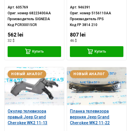
Арт.
605769
Арт.
946391
Ориг. номер
68223400AA
Ориг. номер
5156110AA
Производитель
SIGNEDA
Производитель
FPS
Код
PCR30015CR
Код
FP 3814 210
562 lei
807 lei
32 $
46 $
Купить
Купить
НОВЫЙ АНАЛОГ
НОВЫЙ АНАЛОГ
Окуляр телевизора
Планка телевизора
правый Jeep Grand
верхняя Jeep Grand
Cherokee WK2 11-13
Cherokee WK2 11-22