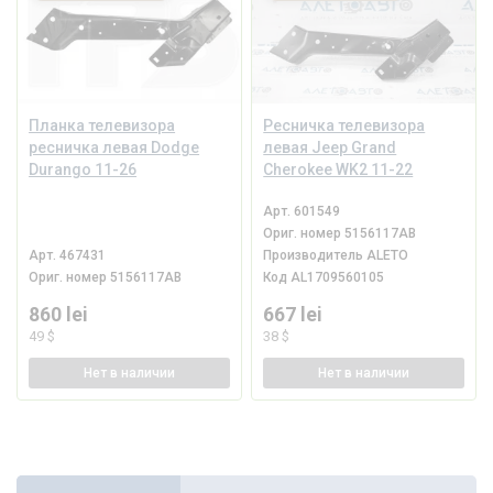
Планка телевизора
Ресничка телевизора
ресничка левая Dodge
левая Jeep Grand
Durango 11-26
Cherokee WK2 11-22
Арт.
601549
Ориг. номер
5156117AB
Арт.
467431
Производитель
ALETO
Ориг. номер
5156117AB
Код
AL1709560105
860 lei
667 lei
49 $
38 $
Нет
в наличии
Нет
в наличии