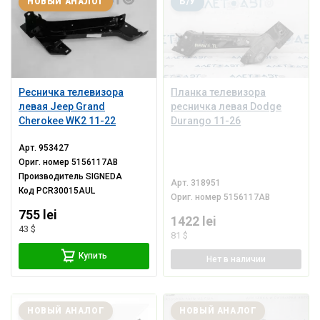
НОВЫЙ АНАЛОГ
Б/У
Ресничка телевизора
Планка телевизора
левая Jeep Grand
ресничка левая Dodge
Cherokee WK2 11-22
Durango 11-26
Арт.
953427
Ориг. номер
5156117AB
Производитель
SIGNEDA
Арт.
318951
Код
PCR30015AUL
Ориг. номер
5156117AB
755 lei
1422 lei
43 $
81 $
Купить
Нет
в наличии
НОВЫЙ АНАЛОГ
НОВЫЙ АНАЛОГ