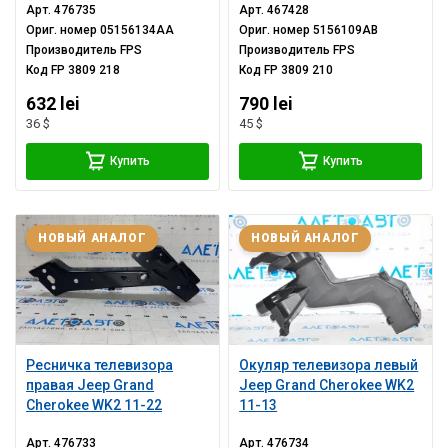
Арт.
476735
Арт.
467428
Ориг. номер
05156134AA
Ориг. номер
5156109AB
Производитель
FPS
Производитель
FPS
Код
FP 3809 218
Код
FP 3809 210
632 lei
790 lei
36 $
45 $
Купить
Купить
НОВЫЙ АНАЛОГ
НОВЫЙ АНАЛОГ
Ресничка телевизора
Окуляр телевизора левый
правая Jeep Grand
Jeep Grand Cherokee WK2
Cherokee WK2 11-22
11-13
Арт.
476733
Арт.
476734