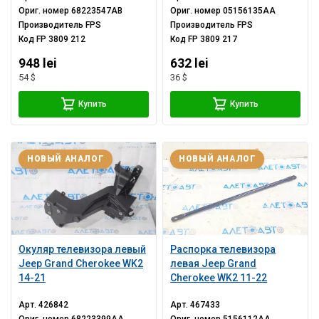
Ориг. номер
68223547AB
Ориг. номер
05156135AA
Производитель
FPS
Производитель
FPS
Код
FP 3809 212
Код
FP 3809 217
948 lei
632 lei
54 $
36 $
Купить
Купить
НОВЫЙ АНАЛОГ
НОВЫЙ АНАЛОГ
Окуляр телевизора левый
Распорка телевизора
Jeep Grand Cherokee WK2
левая Jeep Grand
14-21
Cherokee WK2 11-22
Арт.
426842
Арт.
467433
Ориг. номер
68223399AA
Ориг. номер
5156112AA